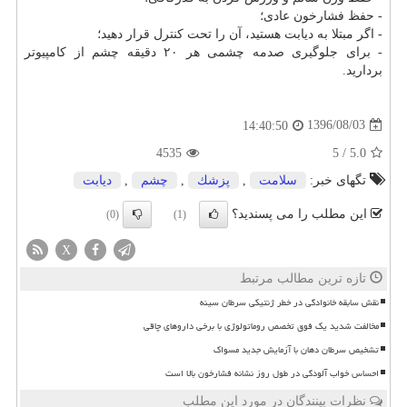
- حفظ فشارخون عادی؛
- اگر مبتلا به دیابت هستید، آن را تحت كنترل قرار دهید؛
- برای جلوگیری صدمه چشمی هر ۲۰ دقیقه چشم از كامپیوتر
بردارید.
1396/08/03
14:40:50
4535
5
/
5.0
تگهای خبر:
سلامت
,
پزشك
,
چشم
,
دیابت
این مطلب را می پسندید؟
(0)
(1)
X
تازه ترین مطالب مرتبط
نقش سابقه خانوادگی در خطر ژنتیکی سرطان سینه
مخالفت شدید یک فوق تخصص روماتولوژی با برخی داروهای چاقی
تشخیص سرطان دهان با آزمایش جدید مسواک
احساس خواب آلودگی در طول روز نشانه فشارخون بالا است
نظرات بینندگان در مورد این مطلب