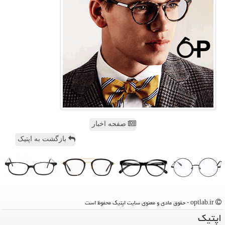
صفحه اخبار
بازگشت به اپتیک
optlab.ir - حقوق مادی و معنوی سایت اپتیك محفوظ است
اپتیك