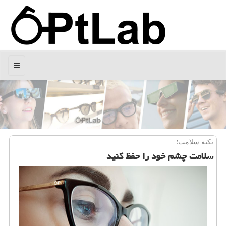
منو
نكته سلامت؛
سلامت چشم خود را حفظ كنید