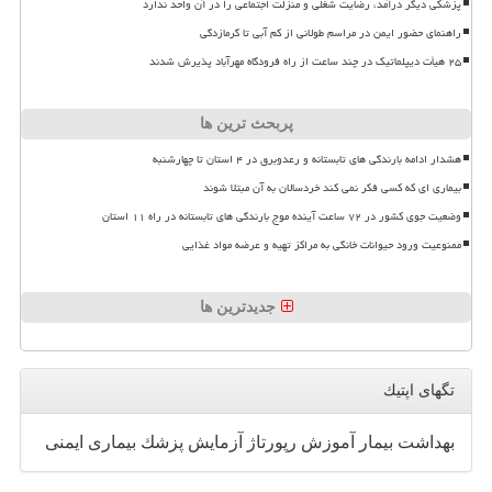
پزشکی دیگر درآمد، رضایت شغلی و منزلت اجتماعی را در آن واحد ندارد
راهنمای حضور ایمن در مراسم طولانی از کم آبی تا گرمازدگی
۲۵ هیأت دیپلماتیک در چند ساعت از راه فرودگاه مهرآباد پذیرش شدند
پربحث ترین ها
هشدار ادامه بارندگی های تابستانه و رعدوبرق در ۴ استان تا چهارشنبه
بیماری ای که کسی فکر نمی کند خردسالان به آن مبتلا شوند
وضعیت جوی کشور در ۷۲ ساعت آینده موج بارندگی های تابستانه در راه ۱۱ استان
ممنوعیت ورود حیوانات خانگی به مراکز تهیه و عرضه مواد غذایی
جدیدترین ها
تگهای اپتیك
بهداشت
بیمار
آموزش
رپورتاژ
آزمایش
پزشك
بیماری
ایمنی