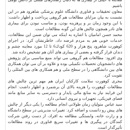
باشیم.
معاون تحقیقات و فناوری دانشگاه علوم پزشكی شاهرود هم در این
نشست به بیان مزایای مطالعات هم گروهی پرداخت و اظهار داشت:
با این وجود زمان بر و پرهزینه بودن، و مناسب نبودن برای بیماری
های نادر همچون چالش های این گونه مطالعات است.
محمد حسن امامیان با اشاره به اینكه می توان ضمن این مطالعات،
خدمات
خوبی هم به مردم عرضه داد، خاطرنشان كرد: در اجرای
كوهورت شاهرود پنج هزار و 620 كودك6 تا 12 مورد معاینه
چشم
و
دندان قرار گرفته و بعضی از بیماری های آنان هم تشخیص داده شد.
وی افزود: مطالعات هم گروهی می تواند منبع مناسبی برای پژوهش
های دانشجویان تحصیلات تكمیلی بوده و علاوه بر آن می توان همكاری
های بین دانشگاهی را در سطح ملی و هم همكاری های بین المللی را
تقویت كرد.
مجری كوهورت
سلامت
كاركنان ایران هم مهم ترین چالش های
مطالعات كوهورت را هزینه بالای آن برشمرد و اظهار داشت: انجام
این فرایند نیاز به منابع مالی پایدار و دسترسی به سایر منابع مانند
فضای فیزیكی، تجهیزات و نیروی انسانی دارد.
سید عباس متولیان زمان طولانی انجام مطالعه را یكی دیگر از چالش
های پیش رو دانست و اضافه كرد: تغییرات مدیریتی در سطح دانشگاه
و و زارت خانه، وابستگی مطالعه به افراد، از دست رفتن شركت
كنندگان در پیگیری ها و تغییرات سریع فناوری در روند مطالعات
تأثیرگذار است.