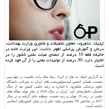
اپتیك: شاهرود- معاون تحقیقات و فناوری وزارت بهداشت،
درمان و آموزش پزشكی اظهار داشت: این وزارت خانه در
حالیكه فقط 10 درصد از اعضای هیات علمی كشور را در
اختیار دارد، 30 درصد از تولیدات علمی را از آن خود كرده
است.
به گزارش اپتیك به نقل از ایرنا، رضا ملك زاده یكشنبه در چهارمین
نشست فصلی انجمن اپیدمیولوژیست های ایران به میزبانی دانشگاه
علوم پزشكی شاهرود، با اشاره به رشد علمی كشور بعد از جنگ
تحمیلی خاطرنشان كرد: ایران در سال 2016 از نظر تولید مقاله های
علمی در رتبه 16 جهان و رتبه نخست منطقه جای گرفته و در سال
2017 در شاخص ISI بیشترین تولید علم را در میان كشورهای اسلامی
داشته است.