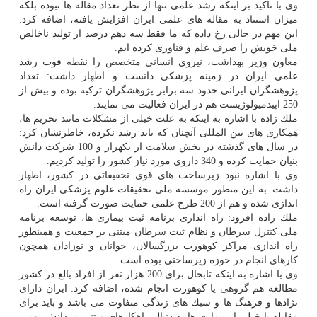
وی با تاكید بر اینكه رشد علمی تنها از نظر تعداد مقاله ها نبوده بلكه
میزان استناد به مقاله های علمی ایران افزایش یافته، اضافه كرد:
این مهم در حالی رخ داده كه ما فقط سه دهم درصد از تولید ناخالص
ملی خویش را صرف علم و فناوری كرده ایم.
معاون وزیر
بهداشت
، نیروی انسانی
متخصص
را نقطه قوت رشد
علمی ایران در زمینه پزشكی دانست و اظهار داشت: تعداد
پژوهشگران ایرانی حدود سه برابر پژوهشگران تركیه بوده و بیش از
250 اپیدمیولوژیست هم در ایران فعالیت می نمایند.
ملك زاده با اشاره به اینكه به علت خیلی از مشكلات مانند تحریم ها،
همكاری های بین المللی آنچنان كه باید رشد نكرده، خاطرنشان كرد:
در سال های گذشته در بخش
سلامت
از یكهزار و 100 شركت دانش
بنیان حمایت كرده و 340 داروی مورد نیاز كشور را تولید كردیم.
وی با اشاره نبود زیرساخت های قوی تحقیقاتی در كشور، اظهار
داشت: به این منظور موسسه ملی تحقیقات علوم پزشكی ایران راه
اندازی شده و هم از 200 طرح علمی حمایت صورت گرفته است.
ملك زاده افزود: راه اندازی برنامه ثبت بیماری ها، توسعه برنامه
ملی
كنترل
سرطان
و نظام ثبت
سرطان
مبتنی بر جمعیت و همینطور
راه اندازی مراكز كوهورت بزرگسالان، جوانان و نوزادان همچون
كارهای انجام در حوزه زیرساختی بوده است.
وی با اشاره به اینكه تابحال برای 200 هزار نفر از افراد بالغ در كشور
مطالعه هم گروهی یا كوهورت انجام شده، اضافه كرد: ایران دارای
نژادها و فرهنگ ها و سبك های زندگی متفاوت می باشد و باید برای
مقابله با خیلی از بیماری ها به دنبال راهكارهای مبتنی بر دانش بومی