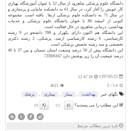
دانشگاه علوم پزشكی شاهرود از سال 52 با عنوان آموزشگاه بهیاری
كار خویش را آغاز كرد، در سال 61 به دانشكده مامایی و پرستاری و
در سال 71 به دانشكده علوم پزشكی ارتقا ٕ یافته است. مجموعه
كنونی از اسفند 86 با عنوان دانشگاه علوم پزشكی و
خدمات
بهداشتی، درمانی شاهرود در حال فعالیت است.
این دانشگاه هم اكنون دارای یكهزار و 700 دانشجو در 9 رشته
كارشناسی، 6 رشته كارشناسی ارشد، پزشكی، 2 رشته دكتری
تخصصی و سه رشته تخصص پزشكی است.
این دانشگاه بیش از 50 درصد وسعت استان سمنان و بین 37 تا 40
درصد جمعیت آن را زیر پوشش دارد.7359/6167
1397/05/23
12:47:26
4621
5
/
5.0
تگهای خبر:
بهداشت
,
بیمار
,
بیماری
,
پزشك
این مطلب را می پسندید؟
(0)
(1)
X
تازه ترین مطالب مرتبط