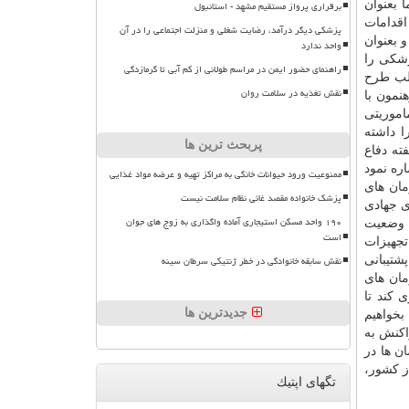
 بعنوان
برقراری پرواز مستقیم مشهد - استانبول
اقدامات
پزشکی دیگر درآمد، رضایت شغلی و منزلت اجتماعی را در آن
بعنوان
واحد ندارد
شكی را
راهنمای حضور ایمن در مراسم طولانی از کم آبی تا گرمازدگی
الب طرح
نقش تغذیه در سلامت روان
ئیس زاده اظهار داشت: تا الان ۵۰۰ تیم شهید رهنمون با
اموریتی
 رهنمون را داشته
پربحث ترین ها
هفته دفاع
ره نمود
ممنوعیت ورود حیوانات خانگی به مراکز تهیه و عرضه مواد غذایی
ان
های
پزشک خانواده مقصد غائی نظام سلامت نیست
ی جهادی
۱۹۰ واحد مسکن استیجاری آماده واگذاری به زوج های جوان
 وضعیت
است
جهیزات
نقش سابقه خانوادگی در خطر ژنتیکی سرطان سینه
شتیبانی
مان
های
 كند تا
جدیدترین ها
بخواهیم
كنش به
ان
ها در
ز كشور،
تگهای اپتیك