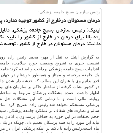
رئیس سازمان بسیج جامعه پزشكی؛
درمان مسئولان درخارج از كشور توجیه ندارد، 
اپتیك: رئیس سازمان بسیج جامعه پزشكی، دلایل
رده بالا برای درمان در خارج از كشور را تایید نكر
داشت: درمان مسئولان در خارج از كشور، توجیه ند
به گزارش اپتیك به نقل از مهر، محمد رئیس زاده روز
نشست خبری به تشریح وضعیت حوزه
سلامت
، جامع
اقدامات بسیج جامعه پزشكی پرداخت و اضافه كرد: جامع
یك جامعه برجسته و ممتاز و همینطور خوشنام در جهان 
قدر بدانیم.وی با عنوان این مطلب كه خدشه دار شدن جا
در كشور نشات گرفته از ساختار حاكم بر
سازمان
های بیم
اظهار داشت: عمده مشكلات پزشكان مربوط به ساختار 
روابط مالی است و تا زمانی كه این مشكلات حل نشو
پزشكی مستحكم نخواهد شد.رئیس زاده تصریح كرد: ساخت
سالم و نظارت های شفاف بر عملكرد جامعه پزشكی، سب
حجم تخلفات در این حوزه به حداقل برسد.وی با اذعان به