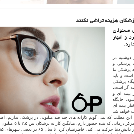
پزشكان هزینه تراشی نكنند
 مسئولان
د و اظهار
ارد.
 دوشنبه در
ه پزشكی و
ه پزشكی ما
است و باید
یگاه پزشكی
ه گر است،
بیمه ای و
د، جایگاه
ار بیمه ای
ب خواهد شد
 این مطلب كه نمی گویم كارانه های چند صد میلیونی در پزشكی نداریم، اضا
نباید این مورد را به همه پزشكان تعمیم داد، چونكه در یك مركز درمانی ك
ماه است.رئیس زاده با تاكید بر اینكه پزشكی ایران در مرز دانش دنیا حركت می كند، خاطرنشان كرد: