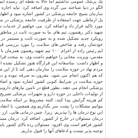
یك
پزشك
عمومی نداشتیم اما حالا به نقطه ای رسیده ایم
الگو در دنیا شناخته می گردد.وی اضافه كرد: نباید اجازه
سازمان
بسیج جامعه پزشكی در كشور اشاره نمود و اظهار
پل ارتباطی جهت استفاده از ظرفیت جامعه پزشكی در م
مورد تاكید قرار داد و اضافه كرد: می خواهیم از
خدمات
در
رویكرد جدید تشكیل شده و به صورت ثابت و مستمر در 
خودشان رفته و شاخص های
سلامت
ایم.رئیس زاده از اعزام ۱۰۰ تیم شه
مقدس، ویزیت مجانی را خواهیم داشت.وی، به مبحث قرار
و اظهار داشت: متاسفانه این قرارگاه هنوز تشكیل نشده ا
مردم نهاد در حوزه
سلامت
را
سازمان
دهی كند تا از این
كه هم اكنون انجام می شود، مقرون به صرفه نبوده و
در
حوزه
سلامت
در شرایط كنونی كشور اشاره نمود و اضافه
پزشكی انجام می دهند، بطور قطع در تامین نیازهای داروی
از تولیدات داخلی در حوزه
دارو
و تجهیزات پزشكی تصریح 
كم هزینه گرایش پیدا كنند، البته مشروط بر اینكه
سلامت
بتوانیم مشكلات را پشت سر بگذاریم.وی همچنین، با انتقاد
این نوع
درمان
ها را بپذیریم. زیرا، چنین درمانی هایی، ارز
درمان
مسئولان در خارج از كشور، اضافه كرد:
درمان
مسئول
كشور فراهم است.وی افزود: مسئولان رده بالای كشور باید 
توجیه پذیر نیست و ادعاهای آنها را قبول نداریم.