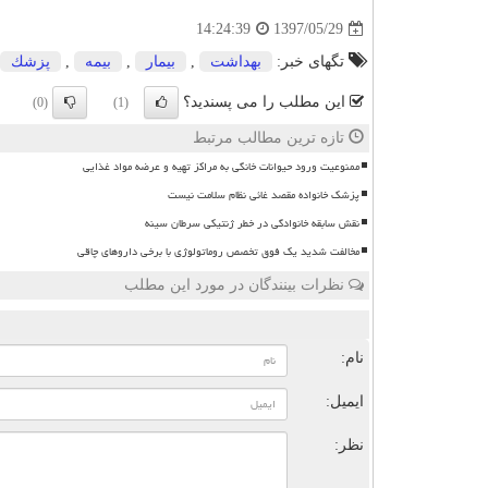
1397/05/29
14:24:39
تگهای خبر:
بهداشت
,
بیمار
,
بیمه
,
پزشك
این مطلب را می پسندید؟
(0)
(1)
تازه ترین مطالب مرتبط
ممنوعیت ورود حیوانات خانگی به مراکز تهیه و عرضه مواد غذایی
پزشک خانواده مقصد غائی نظام سلامت نیست
نقش سابقه خانوادگی در خطر ژنتیکی سرطان سینه
مخالفت شدید یک فوق تخصص روماتولوژی با برخی داروهای چاقی
نظرات بینندگان در مورد این مطلب
ن
نام:
ایمیل:
نظر: