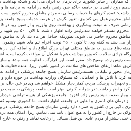
 كه بیماران از سایر كشورها برای
درمان
به ایران می آیند و شبكه
بهداشت
ما
 بدهیم روح ناامیدی در جامعه حاكم شود.رئیس زاده در ادامه به برنامه ها و 
 داشت: عمده كارهای ما
خدمات
رسانی به مردم مناطق محروم كشور است و 
ناطق محروم عمل می كند.وی، تغییر نگرش در عرضه
خدمات
بسیج جامعه پز
مانی صرف به مبحث پیشگیری و
بهداشت
روی بیاوریم و از همین رو، در ق
شهید دكتر رهنمون، تیم های ما به صورت ثابت در مناطق محروم مستقر خواهند شد.ر
مناطق محروم حاضر می شوند. بطوریكه حداقل هر ماه یك بار به مناطق م
را مورد بررسی قرار می دهند.به گفته وی، تا كنون ۲۵۰۰ نوبت اعزام تیم های شهید
ید رهنمون همزمان با هفته دفاع مقدس به مناطق مختلف تهران بزرگ اطلاع داد و اضافه كرد: در 
گاه جهادی
سلامت
كه وزیر
بهداشت
هم با تشكیل آن موافقت كرده است، اشا
ست.رئیس زاده توضیح داد: مقرر است این قرارگاه، فعالیت همه نهادها و
سازم
 طریق شاهد ارتقای شاخص های
سلامت
در كشور باشیم. زیرا، عمده فعالیت ها
مان
محور و تبلیغاتی هستند.رئیس
سازمان
بسیج جامعه پزشكی در ادامه به
 كرد: با تلاش ها و اقداماتی كه مسئولان وزارت
بهداشت
در حوزه
دارو
و ت
ی و تجهیزات پزشكی مردم، كمتر دچار مشكل خواهیم شد.وی در عین حال، بر پ
كرد و اظهار داشت: در شرایط كنونی، بهتر است جامعه پزشكی به سمت
در
بیمار صدمه نبیند.رئیس زاده افزود: جامعه پزشكی از هزینه تراشی خودداری
 از
درمان
های فانتزی و القایی در جامعه، اظهار داشت: ما كشوری نیستیم كه 
 بری بالایی برای كشور به همراه دارد.رئیس
سازمان
بسیج جامعه پزشكی، در وا
ان در خارج از كشور را به هیچ عنوان تایید نمی نماییم. زیرا، امكان همه
درم
خیلی بیشتر از مردم عادی این قبیل مسائل را رعایت نمایند و رفتن به خارج ا