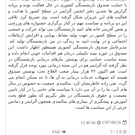
با حمایت صندوق بازنشستگی كشوری در حال فعالیت بوده و برپایه
گزارش ها چندین دفتر انجمن آلزایمر در سطح كشور با هدایت و
فعالیت های این عزیزان شكل گرفته است. وی تصریح كرد: تلاقی
این دو برنامه و سیاست مهم در كنار برگزاری جشنواره های ورزشی
و نقش آفرینی خانه های امید بازنشستگان می تواند حركت و جنبشی
را در سطح كشور در جهت تولید نشاط، پویایی و افزایش ارتباطات
اجتماعی و در نهایت امید به زندگی در بین بازنشستگان تولید كند.
مدیرعامل صندوق بازنشستگی كشوری همینطور اظهار داشت: این
صندوق در حوزه بیمه تكمیلی
درمان
هم اقدامات خوبی انجام داده و
بسته مناسب حمایتی برای پوشش نیازهای درمانی بازنشستگان در
نظر گرفته كه آلزایمر هم در این بسته درمانی مورد توجه قرار گرفته
است. هم اكنون ۳۲ هزار بیمار صعب العلاج تحت پوشش صندوق
هستند كه تسهیلات
خدمات
درمانی به آن ها، تا حد ممكن انجام می
گردد. تقی زاده خاطرنشان كرد: سالمندی جمعیت به خصوص در سال
های آتی، ما را بر آن می دارد تا سیاست های جانبی را در كنار تامین
معیشت و حقوق بازنشستگان در نظر بگیریم كه بطور قطع بحث
آموزش و پیشگیری از بیماری های سالمندی همچون آلزایمر و دمانس
جزئی از این سیاست ها است.
1397/06/26
13:49:46
4342
5
/
5.0