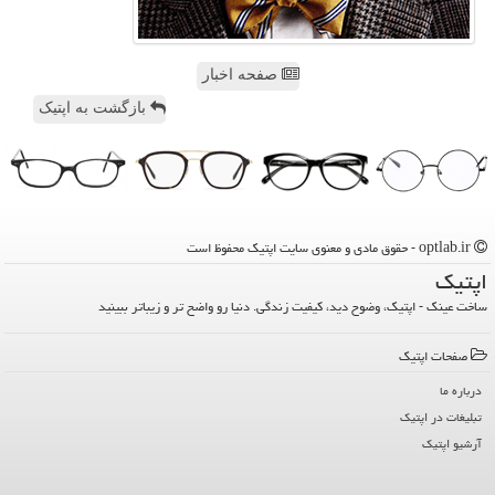
صفحه اخبار
بازگشت به اپتیک
optlab.ir - حقوق مادی و معنوی سایت اپتیك محفوظ است
اپتیك
ساخت عینک - اپتیک، وضوح دید، کیفیت زندگی. دنیا رو واضح تر و زیباتر ببینید
صفحات اپتیك
درباره ما
تبلیغات در اپتیك
آرشیو اپتیك