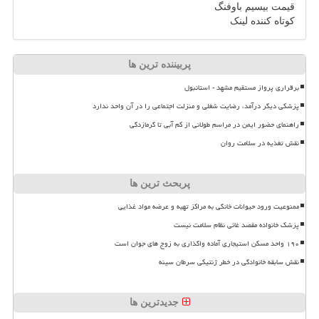
قیمت بیسیم باوفنگ
کوتاه کننده لینک
پربیننده ترین ها
برقراری پرواز مستقیم مشهد - استانبول
پزشکی دیگر درآمد، رضایت شغلی و منزلت اجتماعی را در آن واحد ندارد
راهنمای حضور ایمن در مراسم طولانی از کم آبی تا گرمازدگی
نقش تغذیه در سلامت روان
پربحث ترین ها
ممنوعیت ورود حیوانات خانگی به مراکز تهیه و عرضه مواد غذایی
پزشک خانواده مقصد غائی نظام سلامت نیست
۱۹۰ واحد مسکن استیجاری آماده واگذاری به زوج های جوان است
نقش سابقه خانوادگی در خطر ژنتیکی سرطان سینه
جدیدترین ها