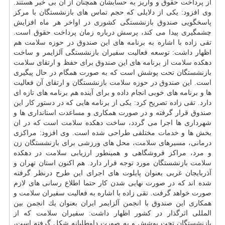
از پرداخت حقوق و واریز به حسابشان همچنان از آن بی خبر هستند.
وی افزود: یكی از دلایلی كه حجم تماس های بازنشستگان با مركز
پاسخگویی صندوق بازنشستگی كشوری در اواخر هر ماه افزایش
چشمگیری پیدا می كند، پرسش درباره زمان پرداخت حقوق است.
تقی زاده با اشاره به برنامه های این صندوق در حوزه
سلامت
هم
اظهار داشت: توسعه فعالیت سفیران بازنشستگی آلزایمر و ساخت
دهكده
سلامت
از برنامه های این صندوق برای حفظ و ارتقای
سلامت
بازنشستگان تحت پوشش است كه به صورت همگام در حال پیگیری
است. این صندوق در حوزه
سلامت
بازنشستگان و ارتقای آن فعالیت
ها و برنامه های خوبی انجام داده و برای آینده هم برنامه های تازه ای
دارد. تقی زاده تصریح كرد: یكی از برنامه هایی كه در دستور كار این
صندوق قرار گرفته و در صورت همكاری و مساعدت استانداری ها و
شهرداری ها اجرا می گردد، ساخت دهكده
سلامت
است كه در ان
بخش ها و
خدمات
مختلفی طراحی شده است. وی افزود: مراكزی
درمانی، مسیرهای
سلامت
، محل های ورزشی برای بازنشستگان زن
و مرد، مراكز فروشگاهی و همینطور ارزیابی
سلامت
در دهكده
سلامت
بازنشستگان مورد توجه قرار دارد. هم اكنون استان تهران و
آذربایجان غربی بعنوان پایلوت های اجرای این طرح درنظر گرفته
شده اند كه در صورت نهایی شدن كار حتما اطلاع رسانی های لازم
صورت خواهد گرفت. تقی زاده با اشاره به فعالیت سفیران
سلامت
و
همكاری این صندوق با انجمن آلزایمر ایران بعنوان یك انجمن بین
المللی اثرگذار در كشور اظهار داشت: سفیران
سلامت
كه از
بازنشستگان تحت پوشش و به صورت داوطلبانه شكل گرفته است،