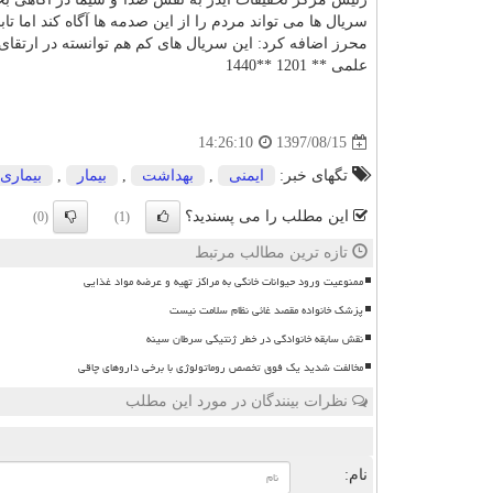
سریال ها می تواند مردم را از این صدمه ها آگاه كند اما ت
محرز اضافه كرد: این سریال های كم هم توانسته در ارتقای 
علمی ** 1201 **1440
1397/08/15
14:26:10
تگهای خبر:
ایمنی
,
بهداشت
,
بیمار
,
بیماری
این مطلب را می پسندید؟
(0)
(1)
تازه ترین مطالب مرتبط
ممنوعیت ورود حیوانات خانگی به مراکز تهیه و عرضه مواد غذایی
پزشک خانواده مقصد غائی نظام سلامت نیست
نقش سابقه خانوادگی در خطر ژنتیکی سرطان سینه
مخالفت شدید یک فوق تخصص روماتولوژی با برخی داروهای چاقی
نظرات بینندگان در مورد این مطلب
ن
نام: