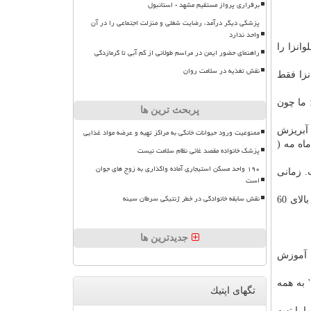
برقراری پرواز مستقیم مشهد - استانبول
پزشکی دیگر درآمد، رضایت شغلی و منزلت اجتماعی را در آن
واحد ندارد
وانزا را
راهنمای حضور ایمن در مراسم طولانی از کم آبی تا گرمازدگی
نقش تغذیه در سلامت روان
نزا فقط
 ما چون
پربحث ترین ها
 آبریزش
ممنوعیت ورود حیوانات خانگی به مراکز تهیه و عرضه مواد غذایی
اه مه (
پزشک خانواده مقصد غائی نظام سلامت نیست
۱۹۰ واحد مسکن استیجاری آماده واگذاری به زوج های جوان
. زمانی
است
نقش سابقه خانوادگی در خطر ژنتیکی سرطان سینه
را در افراد در معرض خطر همچون افراد بالای 60
جدیدترین ها
ن آموزش
 به همه
تگهای اپتیك
با تهیه