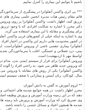
باشیم تا بتوانیم این بیماری را
كنترل
نماییم.
*** بی اثری
واكسن
آنفلوانزا در پیشگیری از سرماخوردگی
قائم مقام رئیس هیات مدیره انجمن علمی بیماری های عفو
تزریق كنند، اظهار داشت:
واكسن
آنفلوانزا بر روی ویروس
دكتر محرز با اشاره به شكایت افرادی كه با وجود ترزیق
برای پیشگیری و مقابله با این بیماری استفاده می گردد.
وی با اشاره به اینكه خیلی از كشورهای غربی
واكسن
آنفلو
در كشور محدودیت هایی داریم این
واكسن
در اختیار افراد
آنفلوآنزا بیماری تنفسی ناشی از ویروس آنفلوآنزاست. ای
بینی، درد عضلانی و خستگی، اغلب با سرماخوردگی شدید اشت
اواسط مهر تا اردیبهشت) است.
ویروس آنفلوآنزا برای فرار از سیستم ایمنی بدن، مدام در
كه ویروس جدید ظاهر می شود، به راحتی افراد را آلوده ك
واكسن آنفلوآنزا یكی از روش های مقابله با ویروس می 
سال، كودكان، زنان آبستن و بیمارانی با ضعف سیستم ایمن
** لزوم آموزش نه گفتن به دانش آموزان
محرز اظهار داشت: در همه جوامع صدمه های اجتماعی وجود
دهند كه در این زمینه وزارت آموزش و پرورش وظیفه اصلی 
وی تصریح كرد كه وزارت آموزش و پرورش باید زمینه های ف
صدمه ها همچون اعتیاد و مسائل جنسی را داشته باشند.
رئیس مركز تحقیقات ایدز به نقش صدا و سیما در آگاهی بخ