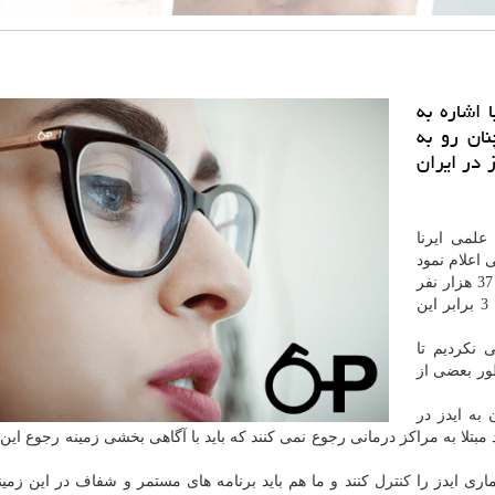
 اشاره به
نان رو به
 در ایران
علمی ایرنا
 اعلام نمود
، تابحال حدود 37 هزار نفر
شناسایی شدند كه تخمین زده می گردد آمار مبتلایان 2 تا 3 برابر این
ی نكردیم تا
طور بعضی از
به ایدز در
 مبتلا به مراكز درمانی رجوع نمی كنند كه باید با آگاهی بخشی زمینه رجوع این 
اری ایدز را
كنترل
كنند و ما هم باید برنامه های مستمر و شفاف در این زمین