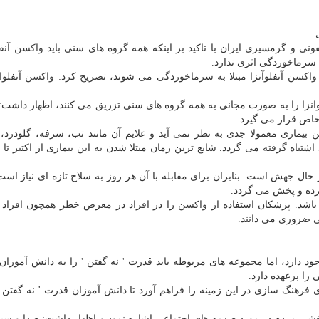
نی و گرمسیری ایران با تاكید بر اینكه همه گروه های سنی باید
واكسن
آنفل
 سرماخوردگی اثری ندارد.
واكسن
آنفلوآنزا مبتلا به سرماخوردگی می شوند، تصریح كرد:
واكسن
آنفلوا
انزا را به صورت مجانی به همه گروه های سنی تزریق می كنند، اظهار داشت:
 خاص قرار می گیرد.
ن بیماری معمولا جدی به نظر نمی آید و علایم آن مانند تب، سرفه، گلودرد،
باه گرفته می گردد. شایع ترین زمان مبتلا شدن به این بیماری از اكتبر تا م
 حال جهش است. بنابران برای مقابله با آن هر روز به سلاح تازه ای نیاز است
رده و پخش می گردد.
باشد. پزشكان استفاده از
واكسن
ی ضروری می دانند.
 دارد، اما مجموعه های مربوطه باید قدرت ' نه گفتن ' را به دانش آموزا
را برعهده دارد.
رهنگ سازی در این زمینه را فراهم آورد تا دانش آموزان قدرت ' نه گفتن '
شی مردم در مورد صدمه های اجتماعی اشاره نمود و اظهار داشت: صدا و سیما 