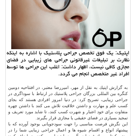
اپتیك: یك فوق تخصص جراحی پلاستیك با اشاره به اینكه
نظارت بر تبلیغات غیرقانونی جراحی های زیبایی در فضای
مجازی كافی نیست، اظهار داشت: اغلب این جراحی ها توسط
افراد غیر متخصص انجام می گردد.
به گزارش اپتیك به نقل از مهر، امیررضا معتبر، در افتتاحیه دومین
كنگره بین المللی بزرگان جراحی پلاستیك در ارتباط با سوداگری در
جراحی زیبایی، تصریح كرد: در دنیا امروز افرادی هستند كه بجای
كسب علم و مهارت و داشتن خلاقیت تلاش می كنند با داشتن چهره
متفاوت برای خود اعتبار و شهرت كسب كنند، تا شاید مورد تعریف و
تمجید بسیاری در فضای حقیقی یا مجازی قرار بگیرند.
این نگرش فرصت مناسبی را جهت سودجویانی بوجود آورده كه با
پیشنهاد انواع و اقسام شیوه ها و اعمال جراحی زیبایی شما را در