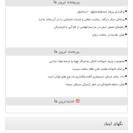
پربیننده ترین ها
برقراری پرواز مستقیم مشهد - استانبول
پزشکی دیگر درآمد، رضایت شغلی و منزلت اجتماعی را در آن واحد ندارد
راهنمای حضور ایمن در مراسم طولانی از کم آبی تا گرمازدگی
نقش تغذیه در سلامت روان
پربحث ترین ها
ممنوعیت ورود حیوانات خانگی به مراکز تهیه و عرضه مواد غذایی
پزشک خانواده مقصد غائی نظام سلامت نیست
۱۹۰ واحد مسکن استیجاری آماده واگذاری به زوج های جوان است
نقش سابقه خانوادگی در خطر ژنتیکی سرطان سینه
جدیدترین ها
تگهای اپتیك