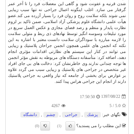
شدن قرنیه و
عفونت
شود و گاهی این معضلات فرد را تا آخر عمر
گرفتار می سازد. اغلب اینگونه اعمال جراحی نه تنها سبب زیبایی
نمی شوند بلكه
سلامت
روح و روان فرد را بسیار آزرده می كند.عضو
هیأت علمی
دانشگاه
علوم پزشكی آزاد اسلامی، ضمن تاكید بر لزوم
نظارت پایدار و منظم و رصد فضای مجازی و عكس العمل سریع در
مورد تبلیغات وسوسه انگیز توسط نهادهای ذی ربط و متولی
سلامت
را لازمه مبارزه با سوداگران
سلامت
دانست.معتبر با اشاره به این
نكته كه انجمن های علمی همچون انجمن جراحان پلاستیك و زیبایی
می توانند در كنار این سیستم های نظارتی اقدامات مؤثری انجام
دهند، اضافه كرد: متأسفانه دستگاه های مربوطه به نقش مؤثر انجمن
ها توجه چندانی ندارند.وی خاطرنشان كرد: دخالت های بی جای افراد
غیر
متخصص
در جراحی های پلاستیك و زیبایی سبب می گردد علاوه
بر عوارض برای بخشی از جامعه كه نیاز واقعی به جراحی پلاستیك
دارند از انجام این جراحی هراس پیدا كنند.
1397/08/22
17:50:50
4267
5
/
5.0
تگهای خبر:
پزشك
,
جراحی
,
چشم
,
دانشگاه
این مطلب را می پسندید؟
(0)
(1)