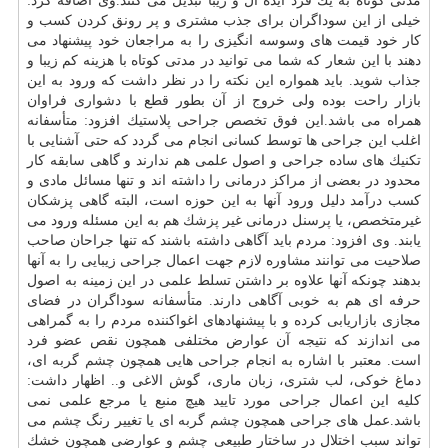
مدتی كوتاه به یك فرد ایده آل و زیبا تبدیل می كنند.وی اضافه كرد:
خیلی از این سوداگران برای جذب مشتری و پر رونق كردن كسب و
كار خود قیمت های وسوسه انگیزی را به مراجعان خود پیشنهاد می
دهند با این شعار كه شما می توانید در مدتی كوتاه با هزینه كم زیبا و
جذاب شوید. باید همواره این نكته را در نظر داشت كه ورود به این
بازار راحت بوده ولی خروج از آن بطور قطع با دشواری فراوان
همراه می باشد.این فوق تخصص جراحی پلاستیك افزود: متأسفانه
اغلب این جراحی ها توسط كسانی انجام می گردد كه حتی آشنایی با
تكنیك های ساده جراحی و اصول علمی هم ندارند و گاهی سابقه كار
محدود در بعضی از مراكز درمانی را داشته اند و تنها مسائل مادی و
كسب درآمد دلیل ورود آنها به این حوزه است، البته گاهی پزشكان
غیرمتخصص، یا پرسنل درمانی غیر
پزشك
هم به این مسئله ورود می
یابند. وی افزود: مردم باید آگاهی داشته باشند كه تنها جراحان صاحب
صلاحیت می توانند مشاوره لازم جهت اعمال جراحی زیبایی را به آنها
بدهند چونكه آنها علاوه بر داشتن تسلط علمی در این زمینه به اصول
حرفه ای هم به خوبی آگاهی دارند. متأسفانه سوداگران در فضای
مجازی بازاریابی كرده و با پیشنهادهای اغواكننده مردم را به گمراهی
می اندازند كه نتیجه آن عوارض مختلفی همچون نقص عضو فرد
است. معتبر با اشاره به انجام جراحی هایی همچون
چشم
گربه ای،
دماغ خوكی، لب شتری، زبان ماری، گوش الاغی و.. اظهار داشت:
كلیه این اعمال جراحی مورد تایید هیچ منبع یا مرجع علمی نمی
باشد.عمل های جراحی همچون
چشم
گربه ای یا تغییر رنگ
چشم
می
تواند سبب اختلال در ساختار طبیعی
چشم
و عوارضی همچون خشك