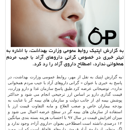
به گزارش اپتیك روابط عمومی وزارت بهداشت، با اشاره به
تیتر خبری در خصوص گرانی داروهای آزاد با جیب مردم
همخوانی ندارد، اصطلاح داروی آزاد را رد كرد.
به گزارش اپتیك به نقل از مهر، روابط عمومی وزارت
بهداشت
، در
پاسخ به خبری با عنوان « گرانی داروهای آزاد با جیب مردم همخوانی
ندارد»، توضیحاتی عرضه كرد.طبق پاسخ
سازمان
غذا و
دارو
وزارت،
قیمت گذاری
دارو
بر اساس ارز ترجیحی انجام می ­شود و حداكثر
پوشش بیمه­ ای از جانب دولت و سازمان­ های بیمه ­گر با عنایت به
بودجه بیماران خاص و صعب­ العلاج و مابه التفاوت قیمت ارز با
استفاده از سازمان­ های بیمه­ گر در سطح عرضه اعمال می­ شود و
میزان افزایش قیمت در سال ۹۷ با احتساب هزینه بسته­ بندی میانگین
۱۲ درصدی داشته است.اصطلاحی بعنوان «داروی آزا»د وجود ندارد و
اگر منظور از داروی آزاد فروش داروهای قاچاق است كه این مورد