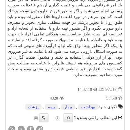
یك امر غیرقانونی می باشد و قیمت­ گذاری آن هم قاعدتا به صورت
رسمی انجام نمی­ شود و اگر منظور فروش
دارو
بدون نسخه
پزشك
است كه این امر هم در مورد اغلب داروها خلاف مقررات بوده و باید
طبق روال با تجویز
پزشك
در جهت منطقی سازی تجویز و مصرف
دارو
صورت بگیرد و اگر منظور تهیه
دارو
با استفاده از نسخه آزاد و
غیر بیمه­ ای است، طبق سیاست بیمه همگانی تمامی افراد باید جهت
بیمه خود و خانواده با عنایت به تسهیلات صورت گرفته اقدام نمایند و
یا اینكه اگر منظور تهیه انواع مكم ل­ها و فرآورده ­های طبیعی است كه
به صورت اشكال دارویی عرضه می ­شود كه با عنایت به غیر ضروری
بودن آنها از ارز دولتی استفاده نم ی­كنند و مشمول قیمت گذاری در
كمیسیون ­های مربوطه هم نیستند بنابراین با عنایت به مطالب پیش
گفته مبحث افزایش غیر منطقی قیمت
دارو
منتفی بوده و مبحث
مورد مصاحبه ممنوعیت ندارد.
1397/09/17
14:37:18
4320
5
/
5.0
تگهای خبر:
بهداشت
,
بیمار
,
بیمه
,
پزشك
این مطلب را می پسندید؟
(0)
(1)
X