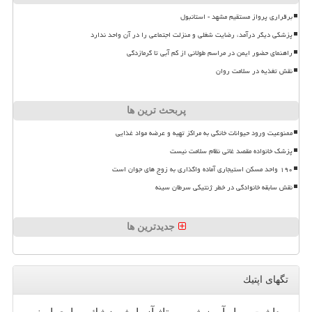
برقراری پرواز مستقیم مشهد - استانبول
پزشکی دیگر درآمد، رضایت شغلی و منزلت اجتماعی را در آن واحد ندارد
راهنمای حضور ایمن در مراسم طولانی از کم آبی تا گرمازدگی
نقش تغذیه در سلامت روان
پربحث ترین ها
ممنوعیت ورود حیوانات خانگی به مراکز تهیه و عرضه مواد غذایی
پزشک خانواده مقصد غائی نظام سلامت نیست
۱۹۰ واحد مسکن استیجاری آماده واگذاری به زوج های جوان است
نقش سابقه خانوادگی در خطر ژنتیکی سرطان سینه
جدیدترین ها
تگهای اپتیك