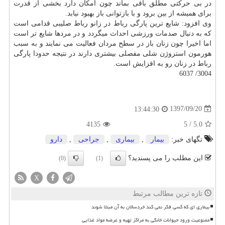
در بی حركتی مطلق باقی بماند چون امكان دارد بخشی از قدرت
برای همیشه از بین برود و با بازتوانی باز بهبود نیابد.
وی افزود: شایع ترین پارگی رباط در زانو رباط صلیبی قدامی است
كه به دنبال صدمات ورزشی احداث میگردد و در مردها شایع تر است
اما اخیرا چون زنان باز در سطح مردان فعالیت می نمایند و به سبب
هورمون استروژن شلی مفصلی بیشتری دارند در نتیجه حدودا پارگی
رباط در زنان رو به افزایش است.
3004/ 6037
1397/09/20
13:44:30
4135
5
/
5.0
تگهای خبر:
بیمار
,
بیماری
,
جراحی
,
دارو
این مطلب را می پسندید؟
(0)
(1)
X
تازه ترین مطالب مرتبط
بیماری ای که کسی فکر نمی کند خردسالان به آن مبتلا شوند
ممنوعیت ورود حیوانات خانگی به مراکز تهیه و عرضه مواد غذایی