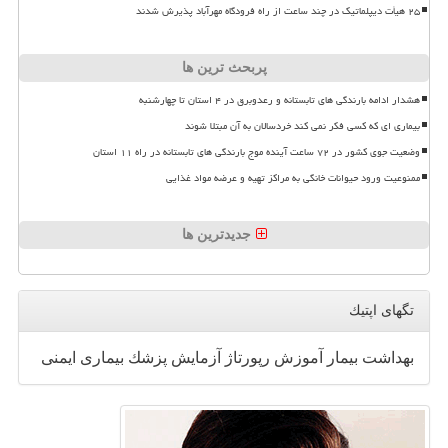
۲۵ هیأت دیپلماتیک در چند ساعت از راه فرودگاه مهرآباد پذیرش شدند
پربحث ترین ها
هشدار ادامه بارندگی های تابستانه و رعدوبرق در ۴ استان تا چهارشنبه
بیماری ای که کسی فکر نمی کند خردسالان به آن مبتلا شوند
وضعیت جوی کشور در ۷۲ ساعت آینده موج بارندگی های تابستانه در راه ۱۱ استان
ممنوعیت ورود حیوانات خانگی به مراکز تهیه و عرضه مواد غذایی
جدیدترین ها
تگهای اپتیك
بهداشت
بیمار
آموزش
رپورتاژ
آزمایش
پزشك
بیماری
ایمنی