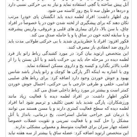
آتل پیش ساخته یا گچی استفاده نماید و نیاز به بی حركتی نسبی دارد
و دردها در طول سه تا پنج روز كاسته می شود.
وی اظهار داشت: افراد لطمه دیده باید انگشتان پای خودرا مرتب
تكان دهند كه برای پیشگیری از لخته شدن خون در پا خصوصاً در افراد
چاق، با سن بالا، دارای بیماری های قلبی و عروقی، واریس پیشرفته
و با سابقه لخته خون در ساق پا و یا حامله صدق می كند.
فكور افزود: افراد با خطرپذیری شدید با بی حركتی طولانی مدت باید
داروی ضد انعقادی باز مصرف كنند.
این
متخصص
ارتوپد بیان كرد: در مورد كشیدگی رباط زانو باز فرد
لطمه دیده در مرحله حاد باید بی حركت باشد و با آتل بستن پا را از
قلب بالاتر بگذارد و كیسه یخ و داروی مسكن استفاده نماید.
وی با اشاره به اینكه اگر پارگی ها كوچك و زانو پایدار باشد شانس
بهبود و جوش خوردن وجود دارد اضافه كرد: برای رباط های صلیبی
قدامی، خلفی و طرفی خارجی با بی حركتی، احتمال جوش خوردن
كمتر است و بیشتر در مورد رباط داخلی صدق می كند.
فكور اظهار داشت: در افراد لطمه دیده با فعالیت زیاد مانند
ورزشكاران، پارگی شدید باید تعیین تكلیف و ترمیم شود اما افراد
لطمه دیده كه سطح فعالیت كمتری دارند و یا مسن هستند می توانند
با
درمان
غیر جراحی شامل استراحت، یخ درمانی، بانداژ یا آتل
مشكل را حل كنند و با فعالیت تمرینی و تقویت عضلات خصوصاً
عضله چهار سران برای فعالیت متوسط و معمولی مشكلی ندارند.
این
متخصص
ارتوپد اضافه كرد: عضله ساق پا بیشتر از سه هفته نباید