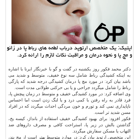
اپتیك: یك متخصص ارتوپد درباب لطمه های رباط پا در زانو
و مچ پا و نحوه درمان و مراقبت نكات لازم را ارائه كرد.
دكتر محمد فكور روز یكشنبه در گفت و گو با خبرنگار ایرنا با اشاره
به اینكه كشیدگی رباط شامل سه نوع خفیف، متوسط و شدید می
باشد بیان كرد: در مورد مچ پا
درمان
كشیدگی درجه شدید كه پارگی
رباط را شامل میگردد جراحی و یا بی حركتی طولانی مدت است.
وی اضافه كرد: در مورد كشیدگی خفیف و متوسط در زمان پیچش پا،
فرد قادر به راه رفتن با كمی درد و یا لنگ زدن است اما احساس
ناپایداری نمی كند و تورم و خون مردگی احداث میگردد كه در افراد
مسن شدید تر است.
فكور افزود: برای بهبود كشیدگی خفیف استفاده از بانداژ، كیسه یخ،
گذاشتن بالش در زیر پا، استراحت كافی و مصرف داروهای ضد
التهاب یا مسكن سفارش میگردد.
این
متخصص
ارتوپد بیان كرد: در موارد متوسط بهتر است از مچ بند،