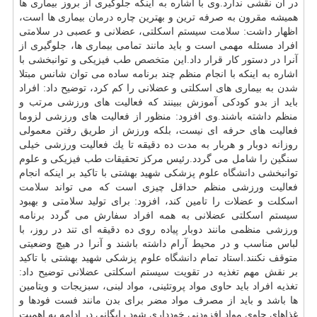
در آن نقشی ندارد.وی با اشاره به اینكه جلوگیری از بروز بیماری ها
همیشه مقرون به صرفه ترین و بهترین چاره
درمان
بیماری ها است،
اظهار داشت:
سلامت
سیستم اسكلتی، عضلانی و عصبی در سلامتی
افراد مسئله مهمی است و باید مانند تمامی بیماری ها، جلوگیری از
آنرا در دستور كار قرار داد.این
متخصص
طب فیزیكی و توانبخشی با
اشاره به اینكه با انجام منظم چند برنامه ساده می توان شانس مبتلا
شدن به بیماری های اسكلتی و عضلانی را كم كرد، توضیح داد: افراد
باید از بدو كودكی آموزش ببینند كه فعالیت های ورزشی مرتب و
منظم داشته باشند.وی افزود: منظور از فعالیت های ورزشی لزوما
فعالیت های حرفه ای نیست، بلكه ورزش از طریق رفتن معمولی
روزانه دوبار و هربار به مدت ده دقیقه تا یك فعالیت ورزشی خیلی
سنگین را شامل می گردد.رئیس مركز تحقیقات طب فیزیكی و علوم
توانبخشی
دانشگاه
علوم پزشكی شهید بهشتی با تاكید بر اینكه انجام
فعالیت ورزشی منظم حداقل چیزی است كه می تواند
سلامت
اسكلت و عضلات را تامین كند، افزود: برای تولید سلامتی و بهبود
سیستم اسكلتی عضلانی به همه افراد سفارش می گردد برنامه
ورزشی منظمی مانند دوبار پیاده روی ده دقیقه ای تند در روز، با
لباس مناسب و در محیط آرام داشته باشند و آنرا در هیچ وضعیتی
متوقف نكنند.استاد تمام
دانشگاه
علوم پزشكی شهید بهشتی با تاكید
بر نقش مهم تغذیه در تقویت سیستم اسكلتی عضلانی توضیح داد:
تغذیه افراد باید حاوی مواد پروتئینی، مواد لبنی، سبزیجات و ویتامین
ها باشد و باید از مصرف مواد مضر برای بدن مانند فست فودها و
غذاهای حاوی مواد افزودنی خودداری شود.رایگانی در ادامه به اهمیت