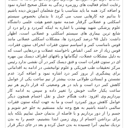
رعایت انجام فعالیت های روزمره زندگی به شكل صحیح اشاره نمود
و اضافه كرد: همه ما باید متناسب با نوع شغلمان آموزش دیده باشیم
تا بدانیم چه كارهایی سبب می گردد تا بدنمان بخصوص سیستم
اسكلتی و عضلانی گرفتار صدمه نشود.عضو هیئت علمی
دانشگاه
علوم پزشكی شهید بهشتی با اشاره به اینكه كمردرد و زانو درد از
شایع ترین بیماری های سیستم اسكلتی و عضلانی است، اظهار
داشت: دلیل ۹۵ درصد كمرددرد ها، مشكلات اسكلتی عضلانی مانند
قوس نامناسب كمر و اسپاسم ستون فقرات انحراف ستون فقرات،
قوس زیاد از حد كمر، انقباض ناخواسته عضلات و دردهایی است كه
به دلیل مشكلات عضلات، لیگامانها و بافتهای اطراف دیسك بین مهره
ای در ستون فقرات است و فتق دیسك كمر در آن نقشی ندارد.رئیس
مركز تحقیقات طب فیزیكی و علوم توانبخشی در ادامه به اقداماتی
برای پیشگیری از بروز كمر درد اشاره نمود و اضافه كرد: عدم
نشستن و ایستادن طولانی مدت بیشتر از نیم ساعت یكی از عوامل
كاهش كمر درد است و باید در هر وضعیتی كه قرار داریم هر نیم
ساعت یكبار حالت خویش را تغییر داده و سپس به ادامه كار
بپردازیم.وی افزود: دقت هنگام حمل و نقل اجسام همچون دیگر
عوامل كاهش بروز كمردرد است و ما به جهت اینكه ستون فقرات
سالمی داشته باشیم به هیچ وجه نباید مستقیم به جلو خم شویم و
جسم را از دور برداریم و با فاصله از بدنمان حمل نماییم بلكه باید
برای برداشن اجسام از روی زمین ابتدا بنشینیم، جسم را به بدن
نزدیك نماییم، آنرا چسبیده به بدن حمل كرده و بعد در جای دیگر قرار