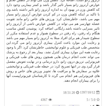
آرتروز زانو است، اضافه كرد:
كاهش وزن
می تواند در كاهش علائم و
عوارض آرتروز زانو بسیار تاثیر گذار باشد و كمتر بیماریی وجود دارد
كه
كاهش وزن
در بهبود آن به اندازه آرتروز زانو تاثیر داشته باشد.وی
با تاكید بر اینكه
كاهش وزن
در كم كردن عوارض آرتروز زانو بسیار
مهم می باشد، خاطرنشان كرد: ورزش های خاص زانو مانند تقویت
عضله چهارسر هم می تواند در كاهش عوارض ناشی از آرتروز زانو
تاثیر بسزایی داشته باشد.رایگانی اضافه كرد: پوشیدن كفش مناسب
هنگام راه رفتن، راه رفتن در سطوح هموار و عدم استفاده مكرر از
سطوح شیبدار هم برای افراد مبتلا به آرتروز زانو بسیار مهم می باشد
و رعایت این موارد باعث
كنترل
بیماری آرتروز زانو می گردد.این
متخصص
طب فیزیكی و علوم توانبخشی خاطرنشان كرد: اگر با وجود
رعایت همه این موارد بیماری
كنترل
نشد، بیمار بعد از رجوع به
پزشك
می تواند تحت انجام
درمان
هایی همچون روش های طب فیزیكی و
فیزیوتراپی تزریق درون زانو،
دارو
درمانی و در نهایت تعویض مفصل
قرار گیرد.وی در انتها تصریح كرد: در حیطه طب فیزیكی و توانبخشی
علاوه بر سفارش ها و مراقبت ها، تجویز ورزش های خاص و روش
های فیزیوتراپی هم انجام می گردد تا كارشناسان فیزیوتراپیست آنها
را برای بیماران انجام دهند.
1397/10/12
18:51:20
4367
5
/
5.0