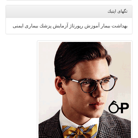
تگهای اپتیك
بهداشت
بیمار
آموزش
رپورتاژ
آزمایش
پزشك
بیماری
ایمنی