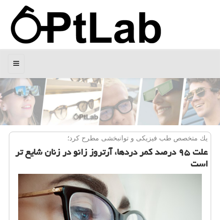
منو
یك متخصص طب فیزیكی و توانبخشی مطرح كرد؛
علت ۹۵ درصد كمر دردها، آرتروز زانو در زنان شایع تر
است