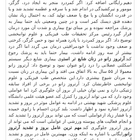
دهیم.رایگانی اضافه كرد: اگر كمردرد منجر به ایجاد درد، گزگز،
مومور و تیركشیدگی در اندام شد و با سرفه و عطسه تشدید شد و یا
در قدرت انگشتان و یا مچ پا ضعف تولید كند، به احتمال زیاد نشان
دهنده فتق دیسك كمر است و در چنین وضعیتی باید حتما بیمار به
پزشك
مراجعه نموده و بر مبنای نوع بیماری و شدت آن مورد
درمان
قرار گیرد.رئیس مركز تحقیقات طب فیزیكی و علوم توانبخشی
توضیح داد: اگر بروز كمردرد با پادرد همراه نبود و حس گزگز، كرختی
و ضعف وجود نداشت با خودمراقبتی
درمان
می گردد اما اگر درد
بیشتر از سه روز ادامه داشت، بیمار حتما باید به
پزشك
رجوع
كند.
آرتروز زانو در زنان شایع تر است
وی بیماری شایع دیگر سیستم
اسكلتی عضلانی را درد زانو عنوان نمود و توضیح داد: آرتروز زانو
معمولا از ۵۵ سال به بالا اتفاق می افتد و این بیماری در زنان نسبت
به مردان شیوع بیشتری دارد.این
متخصص
طب فیزیكی و علوم
توانبخشی خاطرنشان كرد: آرتروز زانو در برخی از افراد سابقه
ژنتیكی دارد و نمی توان خیلی از بروز آن جلوگیری كرد اما عواملی
وجود دارد كه می تواند آرتروز را
كنترل
كند.عضو هیئت علمی
دانشگاه
علوم پزشكی شهید بهشتی در ادامه به عوامل موثر در بروز و تشدید
آرتروز اشاره نمود و اظهار داشت: بلند كردن اجسام با زانوی خمیده
و با فشار زیاد ازعواملی است كه می تواند بروز آرتروز را تشدید كند
و انجام فعالیت های پیوسته ورزشی از عواملی است كه می تواند از
بروز آرتروز جلوگیری كند.
مهم ترین عامل بروز و تشدید آرتروز
زانو
رایگانی با اشاره به اینكه وزن، مهمترین عامل در بروز و تشدید