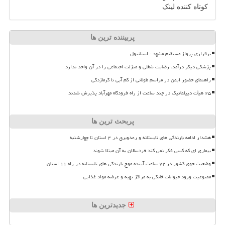
کوتاه کننده لینک
پربیننده ترین ها
برقراری پرواز مستقیم مشهد - استانبول
پزشکی دیگر درآمد، رضایت شغلی و منزلت اجتماعی را در آن واحد ندارد
راهنمای حضور ایمن در مراسم طولانی از کم آبی تا گرمازدگی
۲۵ هیأت دیپلماتیک در چند ساعت از راه فرودگاه مهرآباد پذیرش شدند
پربحث ترین ها
هشدار ادامه بارندگی های تابستانه و رعدوبرق در ۴ استان تا چهارشنبه
بیماری ای که کسی فکر نمی کند خردسالان به آن مبتلا شوند
وضعیت جوی کشور در ۷۲ ساعت آینده موج بارندگی های تابستانه در راه ۱۱ استان
ممنوعیت ورود حیوانات خانگی به مراکز تهیه و عرضه مواد غذایی
جدیدترین ها