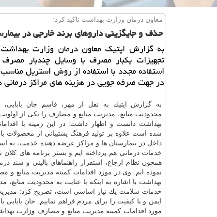
معاون درمان وزارت بهداشت تاكید كرد؛
حذف و جایگزینی داروهای برند خارجی در بیمارس
به گزارش اپتیك معاون درمان وزارت بهداشت، 
تجهیزات یكبار مصرف با وسایل چندبار مصرف و
استفاده مجدد با استفاده از روش استریل مناسب 
در جهت صرفه جویی در هزینه های مراكز درمانی 
به گزارش اپتیك به نقل از مهر، قاسم جان بابایی، ب
محدودیت منابع، مدیریت منابع و مصارف را یكی از اولویت
بهداشت
دانست و اظهار داشت: در این زمینه با اقدامات
شده است علاوه بر تولید فرهنگ پشتیبانی از محصولات با 
داخل در بیمارستان ها و مراكز عرضه دهنده خدمت، به است
خدمات
درمانی هم پرداخته ایم و بستر برنامه های كلان 
همچون نظام ارجاع، استقرار راهنماهای بالینی و سند
درم
نموده ایم. وی در مورد اقدامات كمیته مدیریت منابع و م
بهداشت
با اشاره به اینكه با عنایت به محدودیت منابع، 
خدمات
سلامت
یك نیاز اساسی است، تصریح كرد: مدیریت 
ایمن و با كیفیت را برای مردم فراهم نماییم. جان بابایی 
مورد اقدامات كمیته مدیریت منابع و مصارف وزارت
بهدا