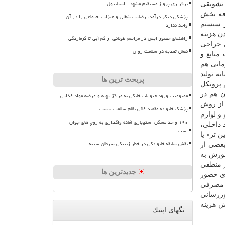
برقراری پرواز مستقیم مشهد - استانبول
 تشویقی
فه بخش
پزشکی دیگر درآمد، رضایت شغلی و منزلت اجتماعی را در آن
ز سیستم
واحد ندارد
ن هزینه
راهنمای حضور ایمن در مراسم طولانی از کم آبی تا گرمازدگی
ل جراحی
نقش تغذیه در سلامت روان
منابع و
مانی هم
ه تولید
پربحث ترین ها
 پروتكل‏
ن هم در
ممنوعیت ورود حیوانات خانگی به مراکز تهیه و عرضه مواد غذایی
 از روش
پزشک خانواده مقصد غائی نظام سلامت نیست
و لوازم
۱۹۰ واحد مسکن استیجاری آماده واگذاری به زوج های جوان
 داخلی،
است
 تر» یا
نقش سابقه خانوادگی در خطر ژنتیکی سرطان سینه
بعضی از
موزش به
ز منطقی
جدیدترین ها
زی حضور
ت مصرفی
 و به روزرسانی
هش هزینه
تگهای اپتیك