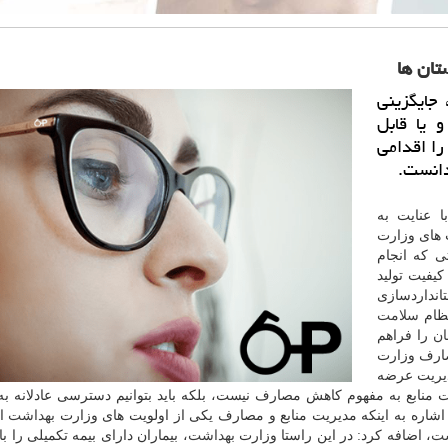
تان ها
جایگزینی
 یا قابل
را اقدامی
دانست.
ا عنایت به
 های وزارت
ی كه انجام
كیفیت تولید
انداردسازی
نظام
سلامت
ان
را فراهم
صارف وزارت
مدیریت عرضه
منابع به مفهوم كاهش مصارف نیست، بلكه باید بتوانیم دسترسی عادلانه ب
با اشاره به اینكه مدیریت منابع و مصارف یكی از اولویت های وزارت
بهداشت
اس
شت
، اضافه كرد: در این راستا وزارت
بهداشت
، بیماران دارای بیمه تكمیلی را با