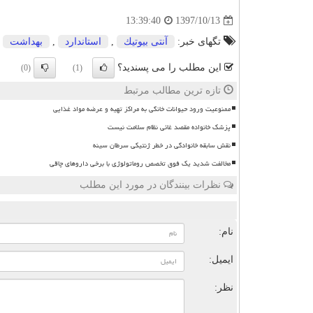
1397/10/13
13:39:40
تگهای خبر:
آنتی بیوتیك
,
استاندارد
,
بهداشت
,
این مطلب را می پسندید؟
(0)
(1)
تازه ترین مطالب مرتبط
ممنوعیت ورود حیوانات خانگی به مراکز تهیه و عرضه مواد غذایی
پزشک خانواده مقصد غائی نظام سلامت نیست
نقش سابقه خانوادگی در خطر ژنتیکی سرطان سینه
مخالفت شدید یک فوق تخصص روماتولوژی با برخی داروهای چاقی
نظرات بینندگان در مورد این مطلب
ن
نام:
ایمیل:
نظر: