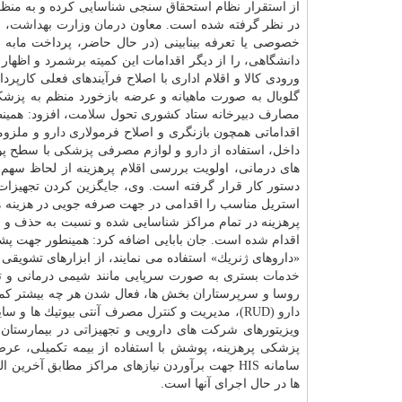
از استقرار نظام استحقاق سنجی شناسایی كرده و به منظو
در نظر گرفته شده است. معاون
درمان
وزارت
بهداشت
، 
خصوصی یا تعرفه بینابینی (در حال حاضر، پرداخت مابه 
دانشگاهی، را از دیگر اقدامات این كمیته برشمرد و اظها
ورودی كالا و اقلام اداری با اصلاح فرآیندهای فعلی كارپ
گلوبال به صورت ماهیانه و عرضه بازخورد منظم به پزشك
مصارف دبیرخانه ستاد كشوری تحول
سلامت
، افزود: همی
اقداماتی همچون بازنگری و اصلاح فرمولاری
دارو
و ملزوما
داخل، استفاده از
دارو
و لوازم مصرفی پزشكی با سطح پوش
های درمانی، اولویت بررسی اقلام پرهزینه از لحاظ سهم ب
دستور كار قرار گرفته است. وی، جایگزین كردن تجهیزات 
استریل مناسب را اقدامی در جهت صرفه جویی در هزینه های م
پرهزینه در تمام مراكز شناسایی شده و نسبت به حذف و جایگ
اقدام شده است. جان بابایی اضافه كرد: همینطور جهت پشتیب
«داروهای ژنریك» استفاده می نمایند، از ابزارهای تشویقی
خدمات
بستری به صورت سرپایی مانند شیمی درمانی و ت
روسا و سرپرستاران بخش ها، فعال شدن هر چه بیشتر كم
دارو
(RUD)، مدیریت و
كنترل
مصرف آنتی بیوتیك ها و سایر
ویزیتورهای شركت های دارویی و تجهیزاتی در بیمارستان
پزشكی پرهزینه، پوشش با استفاده از بیمه تكمیلی، ع
سامانه HIS جهت برآوردن نیازهای مراكز مطابق آ
ها در حال اجرای آنها است.