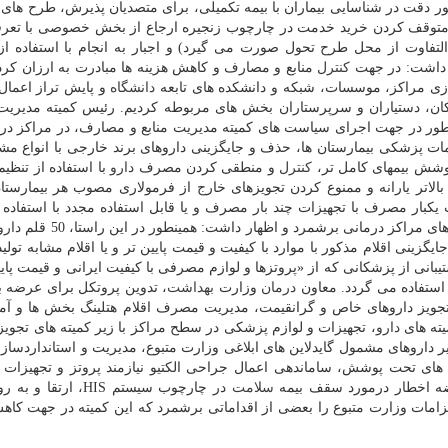
ر دقت در شناسایی بیماران با بیمه تكمیلی، برای متصدیان پذیرش، طرح های
متوقف كردن خرید خدمت در چارچوب زنجیره ارجاع از بخش خصوصی با تعر
التفاوت از محل طرح تحول صورت می گیرد) و اجبار به انجام با استفاده ا
ر داشت: در جهت
كنترل
منابع و مصارف و كاهش هزینه ها مبادرت به ارزان كرد
ردازی مراكز، موسسات، شبكه و دانشكده های تابعه
دانشگاه
و پایش تراز اعما
ان، دستیاران و سرپرستاران بخش های مربوطه كردیم. رئیس كمیته مدیریت 
نطور در جهت اجرای سیاست های كمیته مدیریت منابع و مصارف، در مراكز در
ت پزشكی بیمارستان ها، حذف و جایگزینی داروهای برند خارجی با انواع مشاب
ش بیمه‏ای كامل‏ تر،
كنترل
و منطقی كردن مصرف
دارو
با استفاده از تنظیم
الاتر یارانه و ممنوع كردن تجویزهای خارج از فرمولاری مصوب هر بیمارستا
یكبار مصرف با تجهیزات چند بار مصرف و یا قابل استفاده مجدد با استفاده
راكز درمانی برشمرد و اظهار داشت: همینطور در این راستا، 50 قلم
دارو
زینی اقلام مذكور با موارد با كیفیت و قیمت پایین تر و یا اقلام مشابه تولید
انی از پزشكانی كه از «پروتزها و لوازم مصرفی با كیفیت ایرانی و قیمت پایین
 استفاده می گردد. معاون
درمان
وزارت
بهداشت
، تدوین پروتكل برای عرضه 
جویز داروهای خاص و گرانقیمت، مدیریت مصرف اقلام هتلینگ بخش ها و آ
یته های
دارو
، تجهیزات و لوازم پزشكی در سطح مراكز با زیر كمیته های تجوی
 داروهای مشمول گایدلاین های ابلاغی وزارت متبوع، مدیریت و استانداردسا
 های تحت پوشش، ساماندهی اعمال جراحی الكتیو نیازمند پروتز و تجهیزا
رضه اخطار درمورد سقف بیمه
سلامت
در چارچوب سیستم HIS، ارتقا
خرین الزامات وزارت متبوع را بعضی از اقداماتی برشمرد كه این كمیته در جهت كا