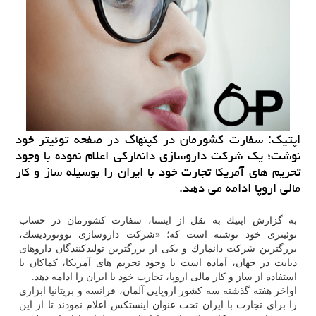
اپتیك: سفارت كشورمان در كپنهاگ در صفحه توئیتر خود
نوشت؛ یك شركت داروسازی دانماركی اعلام نموده با وجود
تحریم های آمریكا تجارت خود با ایران را بوسیله ساز و كار
مالی اروپا ادامه می دهد.
به گزارش اپتیك به نقل از ایسنا، سفارت كشورمان در حساب
توئیتری خود نوشته است كه؛ «شركت داروسازی نوونوردیسك،
بزرگترین شركت دانمارك و یكی از بزرگترین تولیدكنندگان داروهای
دیابت در جهان، آماده است با وجود تحریم های آمریكا، كماكان با
استفاده از ساز و كار مالی اروپا، تجارت خود با ایران را ادامه دهد.
اواخر هفته گذشته سه كشور اروپایی آلمان، فرانسه و بریتانیا ابزاری
را برای تجارت با ایران تحت عنوان اینستكس اعلام نمودند تا از این