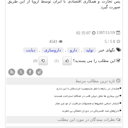
پس تجارت و همكاری اقتصادی با ایران توسط اروپا از این طریق
صورت گیرد.
1397/11/19
02:35:07
4543
5
/
5.0
تگهای خبر:
تولید
,
دارو
,
داروسازی
,
دیابت
این مطلب را می پسندید؟
(0)
(1)
X
تازه ترین مطالب مرتبط
هشدار در رابطه با خطر مسمومیت خردسالان با این دارو
این بیماری ها عامل تپش قلب در هنگام استراحت هستند
انتشار اسامی شامپوها و محصولات مراقبت از مو غیر مجاز
داروهای ضد افسردگی در دوران حاملگی بی خطرند
نظرات بینندگان در مورد این مطلب