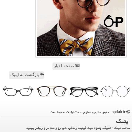
صفحه اخبار
بازگشت به اپتیک
optlab.ir - حقوق مادی و معنوی سایت اپتیك محفوظ است
اپتیك
ساخت عینک - اپتیک، وضوح دید، کیفیت زندگی. دنیا رو واضح تر و زیباتر ببینید