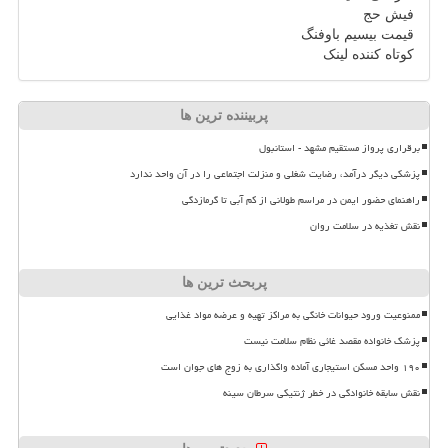
فیش حج
قیمت بیسیم باوفنگ
کوتاه کننده لینک
پربیننده ترین ها
برقراری پرواز مستقیم مشهد - استانبول
پزشکی دیگر درآمد، رضایت شغلی و منزلت اجتماعی را در آن واحد ندارد
راهنمای حضور ایمن در مراسم طولانی از کم آبی تا گرمازدگی
نقش تغذیه در سلامت روان
پربحث ترین ها
ممنوعیت ورود حیوانات خانگی به مراکز تهیه و عرضه مواد غذایی
پزشک خانواده مقصد غائی نظام سلامت نیست
۱۹۰ واحد مسکن استیجاری آماده واگذاری به زوج های جوان است
نقش سابقه خانوادگی در خطر ژنتیکی سرطان سینه