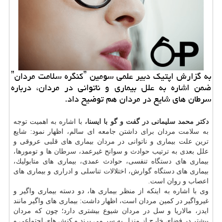
به گزارش اپتیك دبیر علمی سومین ˮكنگره سلامت مردانˮ
ضمن اشاره به علل بیماری و ناتوانی در مردان، درباره
سرطان های شایع در مردان هم توضیح داد.
دكتر محمد سلیمانی در گفت و گو با ایسنا،
با اشاره به اهمیت توجه
به
سلامت
مردان برای داشتن جامعه ای سالم، اظهار نمود: شایع
ترین علت بیماری و ناتوانی در مردان بیماری های قلبی عروقی و
علل بعدی به ترتیب حوادث و سوانح غیرعمد،
سرطان
ها و تومورها،
بیماری های
دستگاه
تنفسی، حوادث عمدی، بیماری های متابولیك،
بیماری های
دستگاه
گوارش، اختلالات تناسلی و ادراری و بیماری های
اعصاب و روان است.
وی با اشاره به اینكه از منظر بیماری ها، دو دسته بیماری واگیر و
غیرواگیر در كمین مردان است، اظهار داشت: بیماری های واگیر مانند
ایدز، مالاریا و سل در مردان شیوع بیشتری دارد؛ چون كه مردان
بیشتر در فضای خارج از منزل به سر می برند و كنش های اجتماعی و