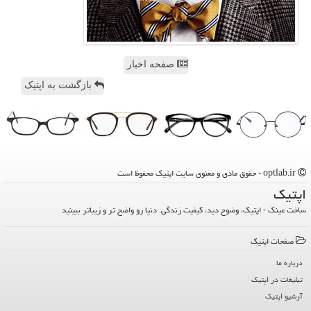
صفحه اخبار
بازگشت به اپتیک
optlab.ir - حقوق مادی و معنوی سایت اپتیك محفوظ است
اپتیك
ساخت عینک - اپتیک، وضوح دید، کیفیت زندگی. دنیا رو واضح تر و زیباتر ببینید
صفحات اپتیك
درباره ما
تبلیغات در اپتیك
آرشیو اپتیك