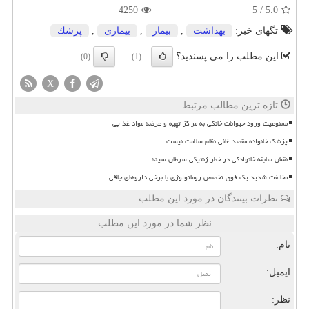
4250
5
/
5.0
تگهای خبر:
بهداشت
,
بیمار
,
بیماری
,
پزشك
این مطلب را می پسندید؟
(0)
(1)
X
تازه ترین مطالب مرتبط
ممنوعیت ورود حیوانات خانگی به مراکز تهیه و عرضه مواد غذایی
پزشک خانواده مقصد غائی نظام سلامت نیست
نقش سابقه خانوادگی در خطر ژنتیکی سرطان سینه
مخالفت شدید یک فوق تخصص روماتولوژی با برخی داروهای چاقی
نظرات بینندگان در مورد این مطلب
نظر شما در مورد این مطلب
نام:
ایمیل:
نظر: