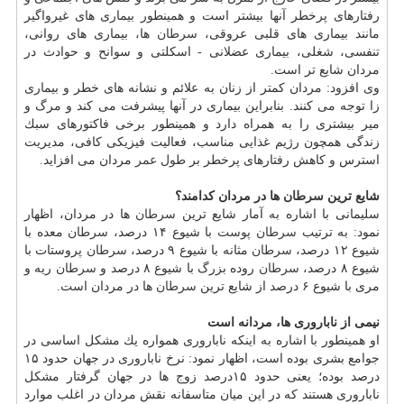
رفتارهای پرخطر آنها بیشتر است و همینطور بیماری های غیرواگیر
مانند بیماری های قلبی عروقی،
سرطان
ها، بیماری های روانی،
تنفسی، شغلی، بیماری عضلانی - اسكلتی و سوانح و حوادث در
مردان شایع تر است.
وی افزود: مردان كمتر از زنان به علائم و نشانه های خطر و بیماری
زا توجه می كنند. بنابراین بیماری در آنها پیشرفت می كند و مرگ و
میر بیشتری را به همراه دارد و همینطور برخی فاكتورهای سبك
زندگی همچون رژیم غذایی مناسب، فعالیت فیزیكی كافی، مدیریت
استرس و كاهش رفتارهای پرخطر بر
طول عمر
مردان می افزاید.
شایع ترین
سرطان
ها در مردان كدامند؟
سلیمانی با اشاره به آمار شایع ترین
سرطان
ها در مردان، اظهار
نمود: به ترتیب
سرطان
پوست
با شیوع ۱۴ درصد،
سرطان
معده با
شیوع ۱۲ درصد،
سرطان
مثانه با شیوع ۹ درصد،
سرطان
پروستات با
شیوع ۸ درصد،
سرطان
روده بزرگ با شیوع ۸ درصد و
سرطان
ریه و
مری با شیوع ۶ درصد از شایع ترین
سرطان
ها در مردان است.
نیمی از ناباروری ها، مردانه است
او همینطور با اشاره به اینكه ناباروری همواره یك مشكل اساسی در
جوامع بشری بوده است، اظهار نمود: نرخ ناباروری در جهان حدود ۱۵
درصد بوده؛ یعنی حدود ۱۵درصد زوج ها در جهان گرفتار مشكل
ناباروری هستند كه در این میان متاسفانه نقش مردان در اغلب موارد