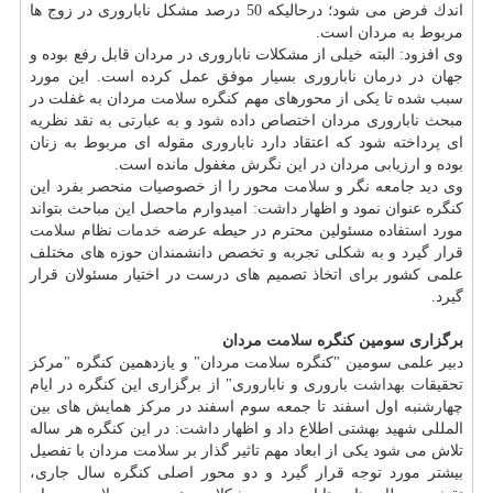
اندك فرض می شود؛ درحالیكه 50 درصد مشكل ناباروری در زوج ها
مربوط به مردان است.
وی افزود: البته خیلی از مشكلات ناباروری در مردان قابل رفع بوده و
جهان در
درمان
ناباروری بسیار موفق عمل كرده است. این مورد
سبب شده تا یكی از محورهای مهم كنگره
سلامت
مردان به غفلت در
مبحث ناباروری مردان اختصاص داده شود و به عبارتی به نقد نظریه
ای پرداخته شود كه اعتقاد دارد ناباروری مقوله ای مربوط به زنان
بوده و ارزیابی مردان در این نگرش مغفول مانده است.
وی دید جامعه نگر و
سلامت
محور را از خصوصیات منحصر بفرد این
كنگره عنوان نمود و اظهار داشت: امیدوارم ماحصل این مباحث بتواند
مورد استفاده مسئولین محترم در حیطه عرضه
خدمات
نظام
سلامت
قرار گیرد و به شكلی تجربه و تخصص دانشمندان حوزه های مختلف
علمی كشور برای اتخاذ تصمیم های درست در اختیار مسئولان قرار
گیرد.
برگزاری سومین كنگره
سلامت
مردان
دبیر علمی سومین "كنگره
سلامت
مردان" و یازدهمین كنگره "مركز
تحقیقات
بهداشت
باروری و ناباروری" از برگزاری این كنگره در ایام
چهارشنبه اول اسفند تا جمعه سوم اسفند در مركز همایش های بین
المللی شهید بهشتی اطلاع داد و اظهار داشت: در این كنگره هر ساله
تلاش می شود یكی از ابعاد مهم تاثیر گذار بر
سلامت
مردان با تفصیل
بیشتر مورد توجه قرار گیرد و دو محور اصلی كنگره سال جاری،