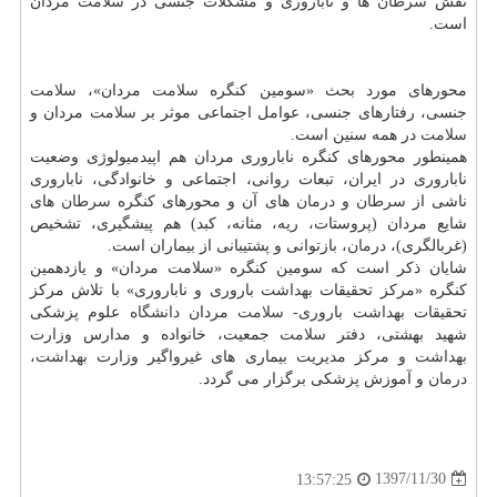
نقش
سرطان
ها و ناباروری و مشكلات جنسی در
سلامت
مردان
است.
محورهای مورد بحث «سومین كنگره
سلامت
مردان»،
سلامت
جنسی، رفتارهای جنسی، عوامل اجتماعی موثر بر
سلامت
مردان و
سلامت
در همه سنین است.
همینطور محورهای كنگره ناباروری مردان هم اپیدمیولوژی وضعیت
ناباروری در ایران، تبعات روانی، اجتماعی و خانوادگی، ناباروری
ناشی از
سرطان
و
درمان
های آن و محورهای كنگره
سرطان
های
شایع مردان (پروستات، ریه، مثانه، كبد) هم پیشگیری، تشخیص
(غربالگری)،
درمان
، بازتوانی و پشتیبانی از بیماران است.
شایان ذكر است كه سومین كنگره «سلامت مردان» و یازدهمین
كنگره «مركز تحقیقات
بهداشت
باروری و ناباروری» با تلاش مركز
تحقیقات
بهداشت
باروری-
سلامت
مردان
دانشگاه
علوم پزشكی
شهید بهشتی، دفتر
سلامت
جمعیت، خانواده و مدارس وزارت
بهداشت
و مركز مدیریت بیماری های غیرواگیر وزارت
بهداشت
،
درمان
و آموزش پزشكی برگزار می گردد.
1397/11/30
13:57:25