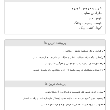
خرید و فروش خودرو
طراحی سایت
فیش حج
قیمت بیسیم باوفنگ
کوتاه کننده لینک
پربیننده ترین ها
برقراری پرواز مستقیم مشهد - استانبول
پزشکی دیگر درآمد، رضایت شغلی و منزلت اجتماعی را در آن واحد ندارد
راهنمای حضور ایمن در مراسم طولانی از کم آبی تا گرمازدگی
۲۵ هیأت دیپلماتیک در چند ساعت از راه فرودگاه مهرآباد پذیرش شدند
پربحث ترین ها
بیماری ای که کسی فکر نمی کند خردسالان به آن مبتلا شوند
وضعیت جوی کشور در ۷۲ ساعت آینده موج بارندگی های تابستانه در راه ۱۱ استان
ممنوعیت ورود حیوانات خانگی به مراکز تهیه و عرضه مواد غذایی