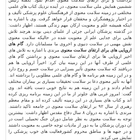
برداشت و برای ارتقای
سلامت
معنوی اقدام نمود. بگفته رئیس
ششمین همایش ملی
سلامت
معنوی، در آینده نزدیك كتاب های علمی
مختلفی در زمینه
سلامت
معنوی از فرهنگستان علوم پزشكی تألیف و
در اختیار پژوهشگران و محققان قرار خواهد گرفت. وی با اشاره به
اینكه همیشه علم و معنویت اركان مهم زندگی هستند، اظهار داشت:
در گذشته پزشكان ایرانی جزئی از علمای دینی بودند هرچند تلاش
هایی برای جدایی علم از معنویت شده در حالیكه
سلامت
معنوی
نقش مهمی در
سلامت
دنیوی و اخروی ما مسلمانان دارد.
گام های
اروپایی های برای ارتقای
سلامت
معنوی
مرندی با اشاره به تلاش های
اخیر اروپایی ها برای ارتقای
سلامت
معنوی و برداشتن گام های
علمی از طرف آنها در این زمینه بیان كرد: اخیراً اروپایی ها هم
دریافتند كه
سلامت
معنوی تأثیر بسزایی در
سلامت
جسم و روح دارد
و در این زمینه هم برنامه ها و گام های علمی مطلوبی را برداشته اند.
آنها به تأثیر معنوی دعا بر
سلامت
تحقیقات بسیاری بر بیماران مختلف
انجام دادند و در این زمینه هم به نتایج خوبی دست یافته اند. وی
گفت: امروز غربی های جلوتر از ما در این زمینه برنامه ریزی كرده
اند و كتاب های بسیاری در این زمینه تألیف كرده اند و مقام معظم
رهبری از سال ۹۲ بر ارتقای
سلامت
معنوی در جامعه تاكید داشتند.
مرندی با اشاره به دروان ۸ سال دفاع مقدس اظهار داشت: بیشترین
توجه به
سلامت
معنوی به نظر شامل دوران جنگ تحمیلی است در
آن دوران پزشكان ما به دور از مادیات توجه خاصی به معنویت داشتند
و در جبهه ها و مناطق محروم كشورفعالیت های خوب پزشكی را
نمایش می كردند.