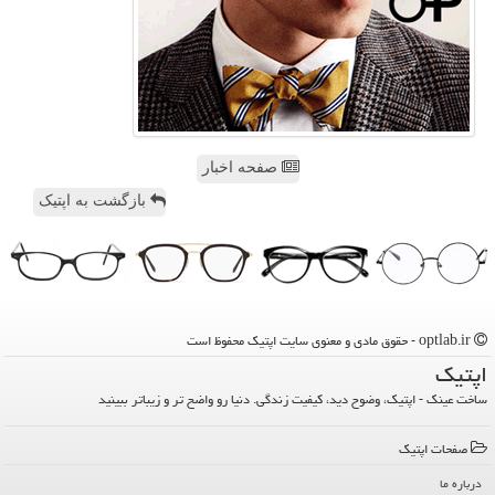
صفحه اخبار
بازگشت به اپتیک
optlab.ir - حقوق مادی و معنوی سایت اپتیك محفوظ است
اپتیك
ساخت عینک - اپتیک، وضوح دید، کیفیت زندگی. دنیا رو واضح تر و زیباتر ببینید
صفحات اپتیك
درباره ما