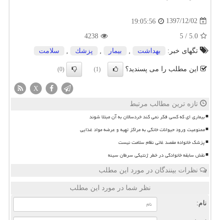
1397/12/02
19:05:56
4238
5
/
5.0
تگهای خبر:
بهداشت
,
بیمار
,
پزشك
,
سلامت
این مطلب را می پسندید؟
(0)
(1)
X
تازه ترین مطالب مرتبط
بیماری ای که کسی فکر نمی کند خردسالان به آن مبتلا شوند
ممنوعیت ورود حیوانات خانگی به مراکز تهیه و عرضه مواد غذایی
پزشک خانواده مقصد غائی نظام سلامت نیست
نقش سابقه خانوادگی در خطر ژنتیکی سرطان سینه
نظرات بینندگان در مورد این مطلب
نظر شما در مورد این مطلب
نام: