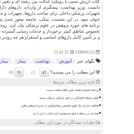
كتاب ارزش نسبی با رویكرد عدالت بین رشته ای و تغییر در نظام پردا
دانست. وزیر
بهداشت
، پیشگیری از واردات داروهای دا
تجهیزات پزشكی داخلی برای ساخت داروها، تجهیزات و مل
عنوان نمود. در این نشست، نمكی، جامعه محور شدن پ
برنامه های حوزه پژوهش در علوم پزشكی بیان كرد. روح
بخصوص مناطق كمتر برخوردار و
خدمات
رسانی گسترده ت
و بر تأمین كامل داروهای اساسی و استقرار هر چه زودتر پ
1398/01/12
15:42:57
تگهای خبر:
آموزش
,
بهداشت
,
بیمار
,
بیمار
این مطلب را می پسندید؟
(0)
(1)
تازه ترین مطالب مرتبط
پزشک خانواده مقصد غائی نظام سلامت نیست
نقش سابقه خانوادگی در خطر ژنتیکی سرطان سینه
مخالفت شدید یک فوق تخصص روماتولوژی با برخی داروهای چاقی
هشدار در رابطه با خطر مسمومیت خردسالان با این دارو
نظرات بینندگان در مورد این مطلب
ن