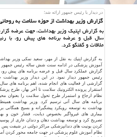
در دیدار با رئیس جمهور ارائه شد؛
گزارش وزیر بهداشت از حوزه سلامت به روحانی
به گزارش اپتیك وزیر بهداشت، جهت عرضه گزار
سال قبل و عرضه برنامه های پیش رو، با رئ
ملاقات و گفتگو كرد.
به گزارش اپتیك به نقل از مهر، سعید نمكی وزیر
بهداش
آموزش
پزشكی در ادامه سنت شش ساله رئیس جمهور
گزارش عملكرد سال قبل و عرضه برنامه های پیش رو، ر
رئیس جمهور دیدار نمود. در این دیدار وزیر
بهداشت
ضم
گزارشی از فعالیت های انجام شده، اهم برنامه های سال 
استقرار پرونده الكترونیك
سلامت
تا آخر بهار، طرح پزشكی
نظام ارجاع و استمرار طرح تحول
سلامت
را بعنوان مح
برنامه های سال آتی ترسیم كرد. وزیر
بهداشت
همینطو
بهداشت
به توسعه رویكرد پیشگیرانه و بسیج همگانی برای
بیماری های غیرواگیر بخصوص دیابت، فشار خون و
به
تصریح كرد و توسعه
بهداشت
دهان و دندان عاری از پوس
كردن یونیت های دندانپزشكی مراكز دولتی در شیفت پس ا
نظام
آموزش
علوم پزشكی در جهت جامعه محور كردن
آم