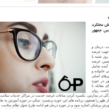
ش عملكرد
یس جمهور
ت
،
درمان
و
 جهت عرضه
وز شنبه با
ن عرضه
آینده شامل
 خانواده و
ورهای اصلی
ر در حوزه
 مقابله با
داشت
روان
یدگی در مدارس، یكسره كردن ساعات عرضه خدمت در مراكز
خدمات
سلامت
ز ظهر را همچون برنامه های این حوزه برشمرد. نمكی در حوزه
آموزش
به طر
وزش
پزشكی اشاره نمود و در حوزه
درمان
هم ادامه طرح تحول نظام
سلامت
و