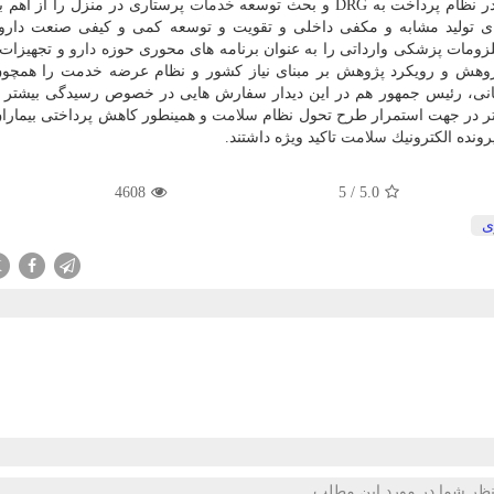
خت به DRG و بحث توسعه
خدمات
پرستاری در منزل را از اهم بر
رای تولید مشابه و مكفی داخلی و تقویت و توسعه كمی و كیفی صنعت دار
زومات پزشكی وارداتی را به عنوان برنامه های محوری حوزه
دارو
و تجهیزات
ژوهش و رویكرد پژوهش بر مبنای نیاز كشور و نظام عرضه خدمت را همچو
انی، رئیس جمهور هم در این دیدار سفارش هایی در خصوص رسیدگی بیشتر 
ر در جهت استمرار طرح تحول نظام
سلامت
و همینطور كاهش پرداختی بیماران
رونده الكترونیك
سلامت
تاكید ویژه داشتند.
4608
5
/
5.0
ی
X
ظر شما در مورد این مطلب