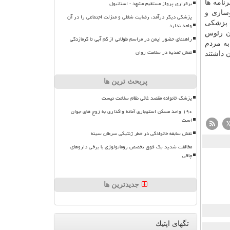
نامه ها
برقراری پرواز مستقیم مشهد - استانبول
وسازی و
پزشکی دیگر درآمد، رضایت شغلی و منزلت اجتماعی را در آن
 پزشكی
واحد ندارد
ن رئوس
راهنمای حضور ایمن در مراسم طولانی از کم آبی تا گرمازدگی
به مردم
نقش تغذیه در سلامت روان
 داشتند
پربحث ترین ها
پزشک خانواده مقصد غائی نظام سلامت نیست
۱۹۰ واحد مسکن استیجاری آماده واگذاری به زوج های جوان
است
نقش سابقه خانوادگی در خطر ژنتیکی سرطان سینه
مخالفت شدید یک فوق تخصص روماتولوژی با برخی داروهای
چاقی
جدیدترین ها
تگهای اپتیك