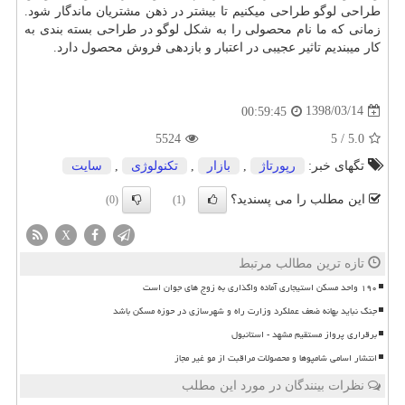
طراحی لوگو طراحی میکنیم تا بیشتر در ذهن مشتریان ماندگار شود.
زمانی که ما نام محصولی را به شکل لوگو در طراحی بسته بندی به
کار میبندیم تاثیر عجیبی در اعتبار و بازدهی فروش محصول دارد.
1398/03/14
00:59:45
5524
5
/
5.0
تگهای خبر:
رپورتاژ
,
بازار
,
تكنولوژی
,
سایت
این مطلب را می پسندید؟
(0)
(1)
X
تازه ترین مطالب مرتبط
۱۹۰ واحد مسکن استیجاری آماده واگذاری به زوج های جوان است
جنگ نباید بهانه ضعف عملکرد وزارت راه و شهرسازی در حوزه مسکن باشد
برقراری پرواز مستقیم مشهد - استانبول
انتشار اسامی شامپوها و محصولات مراقبت از مو غیر مجاز
نظرات بینندگان در مورد این مطلب