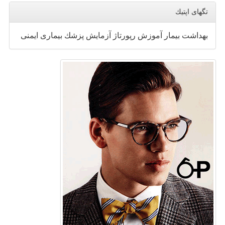
تگهای اپتیك
بهداشت
بیمار
آموزش
رپورتاژ
آزمایش
پزشك
بیماری
ایمنی