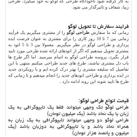
به کار گرفته شود ناخودآگاه طرحی که لوگو به خود میگیرد، طرحی
زیبا، شفاف و تاثیرگذار می شود.
فرایند سفارش تا تحویل لوگو
زمانی که ما سفارش
طراحی لوگو
را از مشتری میگیریم یک فرآیند
زمانی بین 7 تا 10 روز کاری را برای مشتری به عنوان فرصت ایده
پردازی و طراحی لوگو در نظر میگیریم. معمولا بین 3 تا 5 اتود به
مشتری تحویل میدهیم که اگر از اتودهای ارائه شده طرحی مورد تایید
قرار بگیرد، پروسه طراحی لوگو به اتمام میرسید. اما اگر طرح ها
باب دل مشتری نباشند، طرح های جدید طراحی میکنیم منتهی با این
تفاصیل که سلیقه مشتری را بهتر درک کرده ایم و با رویکردی جدید
در ایده پردازی و طراحی اتودهای جدید را انجام میدهیم و تا زمانی که
طرح ها تایید شوند این روند ادامه دارد...
قیمت انواع طراحی لوگو:
طراحی لوگو تک وجهی میتواند فقط یک تایپوگرافی به یک
زبان یا یک نماد باشد (یک میلیون تومان)
طراحی لوگو دو وجهی میتواند تایپوگرافی به یک زبان به
همراه نماد باشد و یا تایپوگرافی به دوزبان باشد (یک
میلیون و پانصد هزار تومان)