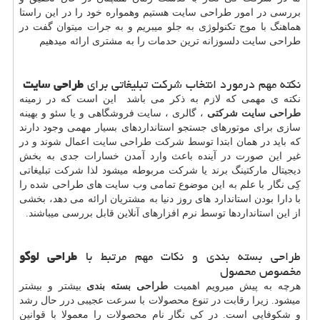
بررسی در امور طراحی سایت هستیم وهمواره خود را در این راستا
هماهنگ با موج تکنولوژی به جلو میبریم و به جرات میتوان گفت در
طراحی سایت دلسوزانه ترین حدمات را به مشتری ارائه میدهیم
نکته مهم درمورد انتخاب شرکت تبلیغاتی برای
طراحی سایت
نکته ی مهمی که لازم به ذکر می باشد این است که در زمینه
طراحی سایت شرکتی
، گالری ، سایت فروشگاهی و یا سئو و بهینه
سازی برای موتورهای جستجو استانداردهای بسیار مهمی وجود دارند
که باید در همان ابتدا توسط شرکت طراحی سایت اعمال شوند و در
غیر این صورت در آینده باعث وارد آمدن خسارات جدی به بخش
دیجیتال مارکتینگ برند یا شرکت مربوطه میشود لذا شرکت تبلیغاتی
کِی نگار با علم به این موضوع تمامی وب سایت های طراحی شده را
با دارا بودن استاندارد های روز دنیا به مشتریان ارائه می دهد، بخشی
از این استانداردها توسط نرم افزارهای آنلاین قابل بررسی میباشند.
طراحی بسته بندی و نکات مهم مرتبط با
طراحی لوگو
مخصوص محصول
هرچه به پیش میرویم اهمیت
طراحی بسته بندی
بیشتر و بیشتر
میشود. زیرا رقابت در تنوع محصولات با سرعت عجیبی درر حال رشد
و شکوفایی است. در کی نگار نام محصولات را معمولا با قوانین