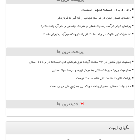
برقراری پرواز مستقیم مشهد - استانبول
راهنمای حضور ایمن در مراسم طولانی از کم آبی تا گرمازدگی
پزشکی دیگر درآمد، رضایت شغلی و منزلت اجتماعی را در آن واحد ندارد
۲۵ هیأت دیپلماتیک در چند ساعت از راه فرودگاه مهرآباد پذیرش شدند
پربحث ترین ها
وضعیت جوی کشور در ۷۲ ساعت آینده موج بارندگی های تابستانه در راه ۱۱ استان
ممنوعیت ورود حیوانات خانگی به مراکز تهیه و عرضه مواد غذایی
پزشک خانواده مقصد غائی نظام سلامت نیست
۱۹۰ واحد مسکن استیجاری آماده واگذاری به زوج های جوان است
جدیدترین ها
تگهای اپتیك