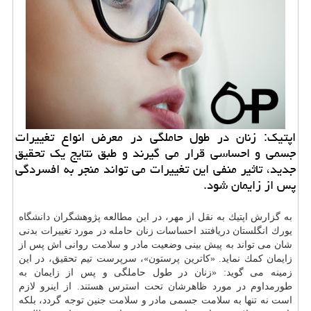
اپتیك: زنان در طول حاملگی در معرض انواع تغییرات
جسمی و احساسی قرار می گیرند و طبق نتایج یك تحقیق
جدید، تاثیر منفی این تغییرات می تواند منجر به افسردگی
پس از زایمان شود.
به گزارش اپتیك به نقل از مهر، در این مطالعه پژوهشگران
دانشگاه
یورك انگلستان دریافتند احساسات زنان حامله در مورد تغییرات بدنی
شان می تواند به پیش بینی وضعیت مادر و
سلامت
روانی اش پس از
زایمان كمك نماید. «كاترین پرستون»، سرپرست تیم تحقیق، در این
زمینه می گوید: «زنان در طول حاملگی و پس از زایمان به
طورمداوم در مورد ظاهرشان تحت استرس هستند. از اینرو لازم
است نه تنها به سلامت جسمی مادر و سلامت جنین توجه گردد، بلكه