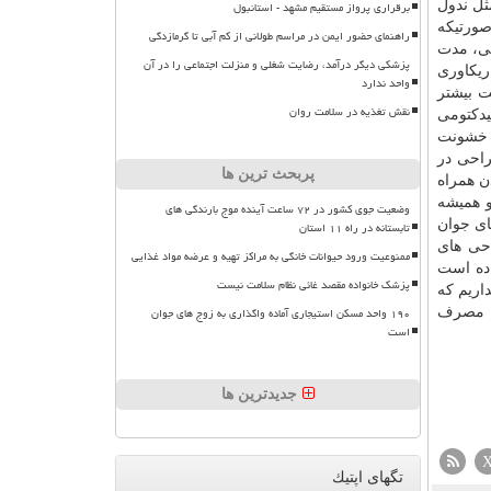
ثل ندول
برقراری پرواز مستقیم مشهد - استانبول
صورتیكه
راهنمای حضور ایمن در مراسم طولانی از کم آبی تا گرمازدگی
راحی، مدت
پزشکی دیگر درآمد، رضایت شغلی و منزلت اجتماعی را در آن
ریكاوری
واحد ندارد
ت بیشتر
نقش تغذیه در سلامت روان
وییدكتومی
و خشونت
راحی در
پربحث ترین ها
ن همراه
و همیشه
وضعیت جوی کشور در ۷۲ ساعت آینده موج بارندگی های
ای جوان
تابستانه در راه ۱۱ استان
 جراحی های
ممنوعیت ورود حیوانات خانگی به مراکز تهیه و عرضه مواد غذایی
اده است
پزشک خانواده مقصد غائی نظام سلامت نیست
اریم كه
۱۹۰ واحد مسکن استیجاری آماده واگذاری به زوج های جوان
به مصرف
است
جدیدترین ها
تگهای اپتیك