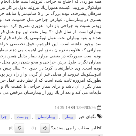
همه مواردی كه احتیاج به جراحی تیروئید است قابل انجام ن
فولیكولار تیرویید، كیست هموراژیك تیروئید ندول پر كار تی
سرطان پیشرفته، توده بزرگ 
بستری در بیمارستان، عوارض جراحی مثل خشونت صدا و هی
زودتر نسبت به جراحی باز دارد. عزیزی تصریح كرد: مه
بیماران است. از سال قبل ۳۰ بیمار 
شدند و بقیه بیماران تحت عمل لوبكتومی یك طرفه قرار 
صدا وجود نداشته است. این فلوشیپ فوق تخصصی جراحی ها
بیمارانی كه علاوه به
درمان
به زیبایی اهمیت می دهند سفا
بوده است بطوریكه در بعضی موارد بیمار بدلیل همین ز
بیماران نگران طول برش جراحی و محو شدن زخم محل عمل 
بوده است. وی خاط
آندوسكوپیك تیرویید از محلی غیر از گردن و از راه زیر
پو
بطوریكه امروزه ثابت شده است كه از نظر دقت عمل جراح
بیمار نگران آن باشد و برای بیمار جراحی با كیفیت بالا 
مایعات می كند و بعد از یك روز از بیمارستان مرخص می ش
1398/03/26
14:39:19
تگهای خبر:
بیمار
,
بیمارستان
,
پوست
,
جرا
این مطلب را می پسندید؟
(0)
(1)