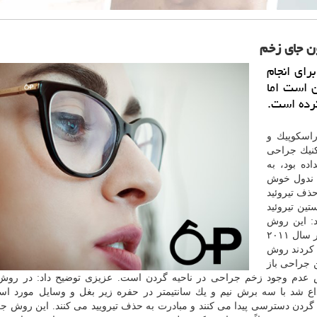
ن جای زخم
رای انجام
ن است اما
رده است.
اسكوپیك و
كنیك جراحی
اده بود، به
 ندول خوش
 به حذف تیروئید
اران نخستین تیروئید
اد: این روش
اندوسكوپی تا به امروز در حال تغییر و تحول بوده است. در سال ۲۰۱۱
بت كردند روش
 جراحی باز
 عدم وجود زخم جراحی در ناحیه گردن است. عزیزی توضیح داد: در روش
اری آندوسكوپیك كه در سال ۲۰۰۰ توسط lkeda ابداع شد با سه برش نیم و یك سانتیمتر در حفره زیر بغل و وسایل مورد
یه گردن دسترسی پیدا می كنند و مبادرت به حذف تیرویید می كنند. این روش ج