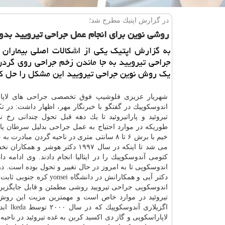
در گزارش اپتیك مطرح شد؛
روشی نوین برای انجام عمل جراحی تیرویید بدو
به گزارش اپتیك یكی از اشكالات اصلی بیماران ب
جراحی تیرویید به جا ماندن زخم جراحی روی گرد
یك روش نوین جراحی تیرویید این مشكل را حل ك
شهریار عزیزی فلوشیپ فوق تخصصی جراحی های لاپار
اندوسكوپیك در گفتگو با خبرنگار مهر، اظهار داشت: در ت
تیروئید و پاراتیروئید تا یك دهه قبل تحول چندانی رخ ند
طوریكه در موارد احتیاج به عمل جراحی بدلیل
سرطان
یا
خیم با برش ۶ تا ۸ سانتی متری در ناحیه گردن مبادرت
می شد تا اینكه در سال ۱۹۹۷ دكتر هوشر و همك
كتومی آندوسكوپیك را در ایتالیا انجام دادند. وی ادامه د
دكتر آیی و همكارانش در
دانشگاه
yonsei كره جنوبی ثا
اندوسكوپی جراحی تیرویید روشی مطمئن و قابل جایگزین
تیروئید در موارد خاص است و مهمترین مزیت این روش
اگزیل
لاپاراسكوپی و گاز دی اكسید كربن به غده تیروئید در ناح