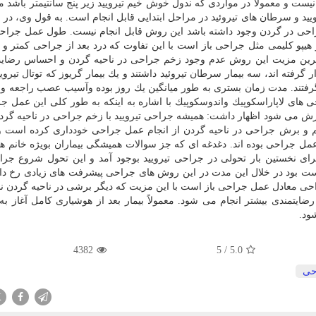
یست و معمولاً در مواردی كه ندول خوش خیم تیرویید زیر پنج سانتیمتر باشد م
رویید و سرطان های تیروئید در مراحل ابتدایی قابل انجام است. به قول وی، در 
تر از ۵ سانتیمتر یا سابقه جراحی در گردن وجود داشته باشد این روش قابل انجام نیست. طول عمل ج
پو كلیمی مثل جراحی باز است با این تفاوت كه درد بعد از جراحی كمتر و 
مترین مزیت این روش عدم وجود زخم جراحی در ناحیه گردن و احساس رضای
تحت این نوع عمل قرار گرفته اند، سه بیمار سرطان تیروئید داشتند و یك بیمار گریوز كه توتال تیر
گرفتند. مدت زمان بستری به طور میانگین یك روز بوده وآسیب عصب راجعه 
ی لاپاراسكوپیك واندوسكوپیك با اشاره به اینكه به طور كلی این عمل ج
رش می شود اظهار داشت: همیشه جراحی تیرویید با زخم جراحی در ناحیه گرد
خم و برش جراحی در ناحیه گردن از انجام عمل جراحی خودداری كرده است 
جراحی بوده اند. دغدغه ای كه جز سوالات همیشگی بیماران بویژه خانم ه
رنشان كرد: در حدود ۲۰ سال پیش برای نخستین بار تحولی در جراحی تیرویید بوجود آمد و این تحول شروع
ست
بود در خلال این مدت در این روش های جراحی پیشرفت های زیادی رخ د
ی معادل عمل جراحی باز است با این مزیت كه دیگر برشی در ناحیه گردن ند
و رضایتمندی بیشتر انجام می شود. معمولاً بیمار بعد از هوشیاری كامل آغاز 
ود.
4382
5
/
5.0
حی
X