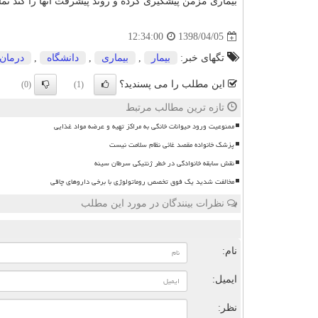
بیماری مزمن پیشگیری كرده و روند پیشرفت آنها را كُند نمای
1398/04/05
12:34:00
تگهای خبر:
بیمار
,
بیماری
,
دانشگاه
,
درمان
این مطلب را می پسندید؟
(0)
(1)
تازه ترین مطالب مرتبط
ممنوعیت ورود حیوانات خانگی به مراکز تهیه و عرضه مواد غذایی
پزشک خانواده مقصد غائی نظام سلامت نیست
نقش سابقه خانوادگی در خطر ژنتیکی سرطان سینه
مخالفت شدید یک فوق تخصص روماتولوژی با برخی داروهای چاقی
نظرات بینندگان در مورد این مطلب
ن
نام:
ایمیل:
نظر: