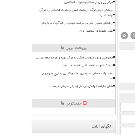
برقراری پرواز مستقیم مشهد - استانبول
پزشکی دیگر درآمد، رضایت شغلی و منزلت اجتماعی را در آن
واحد ندارد
راهنمای حضور ایمن در مراسم طولانی از کم آبی تا گرمازدگی
نقش تغذیه در سلامت روان
پربحث ترین ها
ممنوعیت ورود حیوانات خانگی به مراکز تهیه و عرضه مواد غذایی
پزشک خانواده مقصد غائی نظام سلامت نیست
۱۹۰ واحد مسکن استیجاری آماده واگذاری به زوج های جوان
است
نقش سابقه خانوادگی در خطر ژنتیکی سرطان سینه
جدیدترین ها
تگهای اپتیك