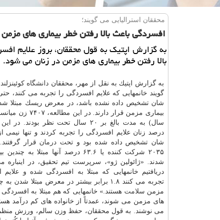
محققان استرالیایی می گویند؛
افسردگی باعث بالا رفتن خطر بیماری های مزمن 
به گزارش اپتیك به قول محققان، بروز علایم افس
بالا رفتن خطر بیماری های مزمن در زنان می شود.
به گزارش اپتیك به نقل از مهر، محققان
دانشگاه
كوئینزلند 
گویند خانمهایی كه علایم افسردگی را تجربه می كنند، حتی
شان تشخیص داده نشده باشد، در معرض ریسك مبتلا شد
درصد زنان علایم افسردگی را تجربه كردند و تنها نیمی از 
شان تشخیص داده شده بود و تحت
درمان
قرار گرفتند.
۲۰۳۵ شركت كننده یا ۶۳.۶ درصد آنها مبتلا به 
شدند. «ژائولین ژو»، سرپرست تیم تحقیق، در اینباره می
دریافتیم خانمهایی كه مبتلا به افسردگی شده و علایم 
تجربه می كنند ۱.۸ برابر بیشتر در معرض مبتلا شدن
مزمن
سلامت
هستند.» خانمهایی كه هم مبتلا به افسردگی 
های مزمن می شوند، عمدتاً از خانواده های كم درآمد ه
می نوشند. به قول محققان، حفظ وزن سالم، ورزش منظم، د