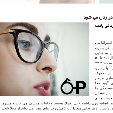
در زنان می شود
ردگی باعث
استرالیا می
 اگر بیماری
ن به چندین
بیماری مزمن قرار دارند. در این مطالعه، ۷۴۰۷ زن میانسال (۴۵ تا ۵۰
سال) به مدت بالغ بر ۲۰ سال تحت نظر بودند. در این مدت، ۴۳.۲
آنها بیماری
 در مجموع،
چندین بیماری مزمن
 گوید: «ما
افسردگی را
 به چندین مشكل
و هم بیماری
ستد، اضافه وزن داشته و بی تحرك هستند، دخانیات مصرف می كنند و مشروبا
اشتن رژیم غذایی متعادل، و كاهش رفتارهای مضر می تواند از مبتلا شدن ب