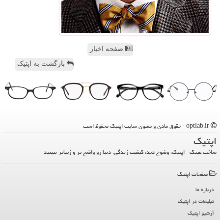
صفحه اخبار
بازگشت به اپتیک
optlab.ir - حقوق مادی و معنوی سایت اپتیك محفوظ است
اپتیك
ساخت عینک - اپتیک، وضوح دید، کیفیت زندگی. دنیا رو واضح تر و زیباتر ببینید
صفحات اپتیك
درباره ما
تبلیغات در اپتیك
آرشیو اپتیك