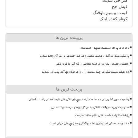
طراحی سایت
فیش حج
قیمت بیسیم باوفنگ
کوتاه کننده لینک
پربیننده ترین ها
برقراری پرواز مستقیم مشهد - استانبول
پزشکی دیگر درآمد، رضایت شغلی و منزلت اجتماعی را در آن واحد ندارد
راهنمای حضور ایمن در مراسم طولانی از کم آبی تا گرمازدگی
۲۵ هیأت دیپلماتیک در چند ساعت از راه فرودگاه مهرآباد پذیرش شدند
پربحث ترین ها
وضعیت جوی کشور در ۷۲ ساعت آینده موج بارندگی های تابستانه در راه ۱۱ استان
ممنوعیت ورود حیوانات خانگی به مراکز تهیه و عرضه مواد غذایی
پزشک خانواده مقصد غائی نظام سلامت نیست
۱۹۰ واحد مسکن استیجاری آماده واگذاری به زوج های جوان است