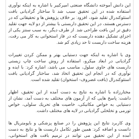
این دانش آموخته دانشگاه صنعتی امیركبیر با اشاره به اینكه نوآوری
استفاده شده در این تحقیق سبب شد تا ساختار گرادیانی بافت
استئوكندرال تقلید شود، افزود: بر خلاف پژوهش ها و تحقیقاتی كه در
دسترس هستند، در این تحقیق داربستی با بیشتر از دو لایه جهت تقلید
دقیق تر این بافت طراحی شد. از طرف دیگر، به سبب سنتز یكی از
اجزای تشكیل دهنده داربست كه در فاز استخوانی به كار می رفت،
هزینه ساخت داربست تا حد زیادی كم شد.
وی با اشاره به اینكه جهت دستیابی بهتر و ممكن كردن تغییرات
گرادیانی در ابعاد میكرو، استفاده از روش ساخت چاپ زیستی
داربست های حاوی سلول، مناسب می باشد، اشاره كرد: با ایده و
نوآوری كه در انجام این تحقیق اتخاذ شد، ساختار گرادیانی بافت
استئوكندرال (بافت غضروف- استخوان) تقلید شده است.
مختارزاده با اشاره به نتایج به دست آمده از این تحقیق، اظهار
داشت: پاسخ هایی كه از آزمون های مختلف به دست آمد، نشان از
دستیابی به خواص مكانیكی، خاصیت های تحریك سلولی، خواص
تورمی و تخلخلی گرادیانی در لایه های مختلف داشت.
وی
كاربرد
نتایج این پژوهش را در صنایع پزشكی و بایومتریال ها
دانست و اضافه كرد: همین طور تكامل داربست ها و نتایج به دست
آمده از این تحقیق می توانند در ترمیم بافت های استخوانی،