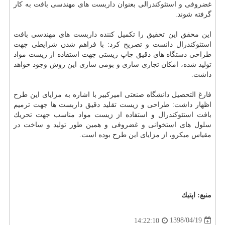
غضروفی و استئوكندرالی بعنوان داربست های مهندسی بافت به كار
گرفته شوند.
این محقق این تحقیق را تكمیل كننده داربست های مهندسی بافت
استئوكندرال دانست و تصریح كرد: با فراهم شدن شرایطی جهت
طراحی
دستگاه
های دقیق چاپ زیستی جهت استفاده از زیست مواد
تولید شده، امكان تجاری سازی و بومی سازی این روش وجود خواهد
داشت.
فارغ التحصیل دانشگاه صنعتی امیركبیر با اشاره به مزایای این طرح
اظهار داشت: طراحی و زیست تقلید دقیق داربست ها جهت ترمیم
بافت استئوكندرال و استفاده از زیست مواد مناسب جهت تحریك
سلول های استخوانی و غضروفی و همین طور تولید و ساخت در
مقیاس میكرو، از مزایای این طرح بوده است.
منبع:
اپتیك
1398/04/19
14:22:10