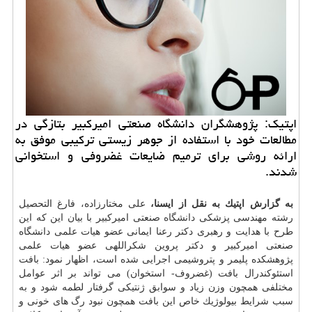
اپتیك: پژوهشگران دانشگاه صنعتی امیركبیر بتازگی در
مطالعات خود با استفاده از جوهر زیستی تركیبی موفق به
ارائه روشی برای ترمیم ضایعات غضروفی و استخوانی
شدند.
به گزارش اپتیك به نقل از ایسنا،
علی مختارزاده، فارغ التحصیل
رشته مهندسی پزشكی
دانشگاه
صنعتی امیركبیر با بیان این كه این
طرح با هدایت و رهبری دكتر رعنا ایمانی عضو هیات علمی دانشگاه
صنعتی امیركبیر و دكتر پروین شكراللهی عضو هیات علمی
پژوهشكده پلیمر و پتروشیمی اجرایی شده است، اظهار نمود: بافت
استئوكندرال بافت (غضروف- استخوان) می تواند بر اثر عوامل
مختلفی همچون وزن زیاد و سوابق ژنتیكی گرفتار لطمه شود و به
سبب شرایط بیولوژیك خاص این بافت همچون نبود رگ های خونی و