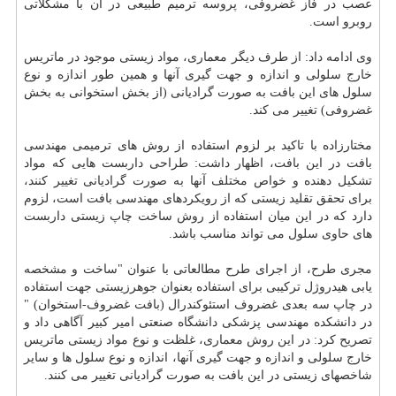
عصب در فاز غضروفی، پروسه ترمیم طبیعی در آن با مشكلاتی
روبرو است.
وی ادامه داد: از طرف دیگر معماری، مواد زیستی موجود در ماتریس
خارج سلولی و اندازه و جهت گیری آنها و همین طور اندازه و نوع
سلول های این بافت به صورت گرادیانی (از بخش استخوانی به بخش
غضروفی) تغییر می كند.
مختارزاده با تاكید بر لزوم استفاده از روش های ترمیمی مهندسی
بافت در این بافت، اظهار داشت: طراحی داربست هایی كه مواد
تشكیل دهنده و خواص مختلف آنها به صورت گرادیانی تغییر كنند،
برای تحقق تقلید زیستی كه از رویكردهای مهندسی بافت است، لزوم
دارد كه در این میان استفاده از روش ساخت چاپ زیستی داربست
های حاوی سلول می تواند مناسب باشد.
مجری طرح، از اجرای طرح مطالعاتی با عنوان "ساخت و مشخصه
یابی هیدروژل تركیبی برای استفاده بعنوان جوهرزیستی جهت استفاده
در چاپ سه بعدی غضروف استئوكندرال (بافت غضروف-استخوان) "
در دانشكده مهندسی پزشكی دانشگاه صنعتی امیر كبیر آگاهی داد و
تصریح كرد: در این روش معماری، غلظت و نوع مواد زیستی ماتریس
خارج سلولی و اندازه و جهت گیری آنها، اندازه و نوع سلول ها و سایر
شاخصهای زیستی در این بافت به صورت گرادیانی تغییر می كنند.