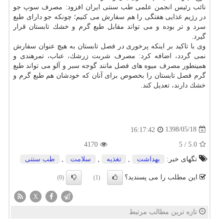
نائب رئیس انجمن علمی طب سنتی ایران افزود: مصرف سوپ جو
در رژیم غذایی هفتگی را هم سفارش می كنیم؛ چونكه جو دارای طبع
سرد و تر بوده و می تواند مقابل طبع گرم و خشك تابستان قرار
گیرد.
وی با تاكید بر اینكه پرخوری در فصل تابستان به هیچ عنوان سفارش
نمی گردد، اضافه كرد: مصرف شربت زرشك، عناب، تمرهندی و
همینطور مصرف میوه های فصل مانند گوجه سبر و آلو می تواند طبع
گرم فصل تابستان را بخصوص برای آنان كه خودشان هم طبع گرم و
خشك دارند، تعدیل كند.
1398/05/18
16:17:42
4170
5
/
5.0
تگهای خبر:
بهداشت
,
تغذیه
,
سلامت
,
طب سنتی
این مطلب را می پسندید؟
(0)
(1)
X
تازه ترین مطالب مرتبط