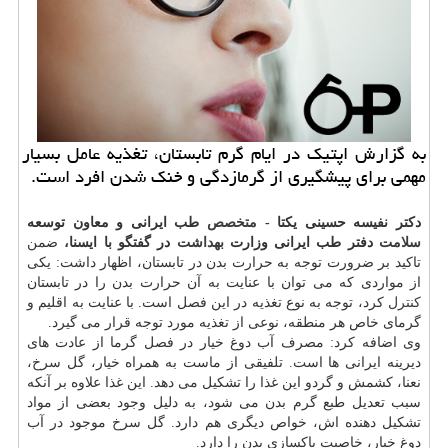
به گزارش اپتیك در ایام گرم تابستان، تغذیه عامل بسیار
مهمی برای پیشگیری از گرمازدگی و خنك شدن افرد است.
دكتر نفیسه حسینی یكتا -
متخصص
طب ایرانی و معاون توسعه
سلامت
دفتر طب ایرانی وزارت
بهداشت
در گفتگو با ایسنا،
ضمن
تاكید بر ضرورت توجه به حرارت بدن در تابستان، اظهار داشت: یكی
از مواردی كه می توان با عنایت به آن حرارت بدن را در تابستان
كنترل
كرد، توجه به نوع تغذیه در این فصل است. با عنایت به اقلیم و
گرمای خاص هر منطقه، نوعی از تغذیه مورد توجه قرار می گیرد.
وی اضافه كرد: مصرف آب دوغ خیار در فصل گرما از عادت های
دیرینه ایرانی ها است. تلفیقی از ماست به همراه خیار، گل سرخ،
نعنا، كشمش و گردو این غذا را تشكیل می دهد. این غذا علاوه بر آنكه
سبب تعدیل طبع گرم بدن می شود، به دلیل وجود بعضی از مواد
تشكیل دهنده اش، خواص دیگری هم دارد. گل سرخ موجود در آب
دوغ خیار، خاصیت پاكسازی بدن را دارد.