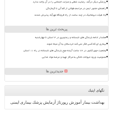
پزشکی دیگر درآمد، رضایت شغلی و منزلت اجتماعی را در آن واحد ندارد
راهنمای حضور ایمن در مراسم طولانی از کم آبی تا گرمازدگی
۲۵ هیأت دیپلماتیک در چند ساعت از راه فرودگاه مهرآباد پذیرش شدند
پربحث ترین ها
هشدار ادامه بارندگی های تابستانه و رعدوبرق در ۴ استان تا چهارشنبه
بیماری ای که کسی فکر نمی کند خردسالان به آن مبتلا شوند
وضعیت جوی کشور در ۷۲ ساعت آینده موج بارندگی های تابستانه در راه ۱۱ استان
ممنوعیت ورود حیوانات خانگی به مراکز تهیه و عرضه مواد غذایی
جدیدترین ها
تگهای اپتیك
بهداشت
بیمار
آموزش
رپورتاژ
آزمایش
پزشك
بیماری
ایمنی