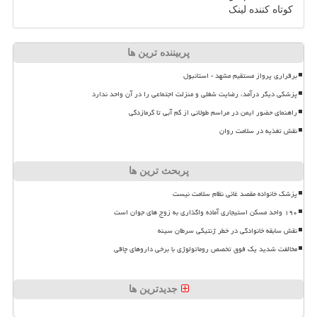
کوتاه کننده لینک
پربیننده ترین ها
برقراری پرواز مستقیم مشهد - استانبول
پزشکی دیگر درآمد، رضایت شغلی و منزلت اجتماعی را در آن واحد ندارد
راهنمای حضور ایمن در مراسم طولانی از کم آبی تا گرمازدگی
نقش تغذیه در سلامت روان
پربحث ترین ها
پزشک خانواده مقصد غائی نظام سلامت نیست
۱۹۰ واحد مسکن استیجاری آماده واگذاری به زوج های جوان است
نقش سابقه خانوادگی در خطر ژنتیکی سرطان سینه
مخالفت شدید یک فوق تخصص روماتولوژی با برخی داروهای چاقی
جدیدترین ها