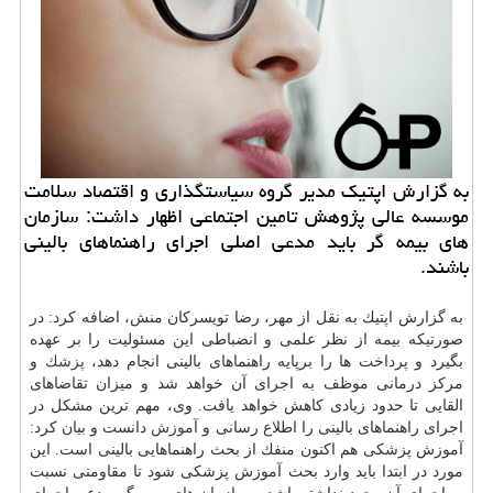
به گزارش اپتیك مدیر گروه سیاستگذاری و اقتصاد سلامت
موسسه عالی پژوهش تامین اجتماعی اظهار داشت: سازمان
های بیمه گر باید مدعی اصلی اجرای راهنماهای بالینی
باشند.
به گزارش اپتیك به نقل از مهر، رضا تویسركان منش، اضافه كرد: در
صورتیكه بیمه از نظر علمی و انضباطی این مسئولیت را بر عهده
بگیرد و پرداخت ها را برپایه راهنماهای بالینی انجام دهد،
پزشك
و
مركز درمانی موظف به اجرای آن خواهد شد و میزان تقاضاهای
القایی تا حدود زیادی كاهش خواهد یافت. وی، مهم ترین مشكل در
اجرای راهنماهای بالینی را اطلاع رسانی و
آموزش
دانست و بیان كرد:
آموزش پزشكی هم اكنون منفك از بحث راهنماهایی بالینی است. این
مورد در ابتدا باید وارد بحث آموزش پزشكی شود تا مقاومتی نسبت