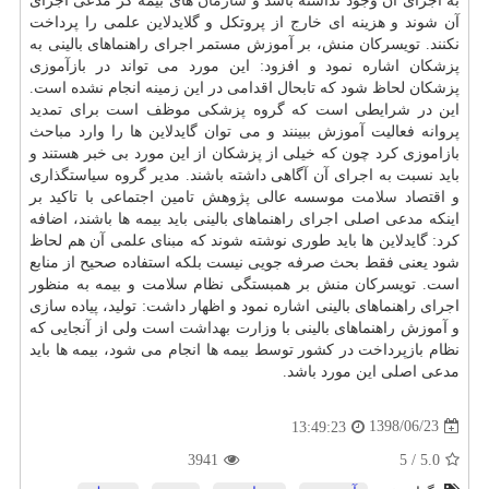
به اجرای آن وجود نداشته باشد و
سازمان
های بیمه گر مدعی اجرای
آن شوند و هزینه ای خارج از پروتكل و گلایدلاین علمی را پرداخت
نكنند. تویسركان منش، بر آموزش مستمر اجرای راهنماهای بالینی به
پزشكان اشاره نمود و افزود: این مورد می تواند در بازآموزی
پزشكان لحاظ شود كه تابحال اقدامی در این زمینه انجام نشده است.
این در شرایطی است كه گروه پزشكی موظف است برای تمدید
پروانه فعالیت آموزش ببینند و می توان گایدلاین ها را وارد مباحث
بازاموزی كرد چون كه خیلی از پزشكان از این مورد بی خبر هستند و
باید نسبت به اجرای آن آگاهی داشته باشند. مدیر گروه سیاستگذاری
و اقتصاد
سلامت
موسسه عالی پژوهش تامین اجتماعی با تاكید بر
اینكه مدعی اصلی اجرای راهنماهای بالینی باید بیمه ها باشند، اضافه
كرد: گایدلاین ها باید طوری نوشته شوند كه مبنای علمی آن هم لحاظ
شود یعنی فقط بحث صرفه جویی نیست بلكه استفاده صحیح از منابع
است. تویسركان منش بر همبستگی نظام سلامت و بیمه به منظور
اجرای راهنماهای بالینی اشاره نمود و اظهار داشت: تولید، پیاده سازی
و آموزش راهنماهای بالینی با وزارت
بهداشت
است ولی از آنجایی كه
نظام بازپرداخت در كشور توسط بیمه ها انجام می شود، بیمه ها باید
مدعی اصلی این مورد باشد.
1398/06/23
13:49:23
3941
5
/
5.0