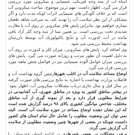
اینكه آب از سه وجه فیزیكی، شیمیایی و میكروبی مورد بررسی
قرار می گیرد، اظهار داشت: مهم ترین موضوع، مباحث میكروبی آب
است كه بر خلاف آلودگی های شیمیایی اثرات كوتاه مدت دارد و اگر
مشكلی از این نظر
سلامت
آب را تهدید كند، به سرعت شاهد طغیان
بیماری خواهیم بود. بنابراین پایش های میكروبی بر روی آب با نظارت
شدیدی تحت بررسی است. بر همین مبنا از سه وجه كلر آزاد باقی
مانده در آب، كدورت آب و نتایج باكتولوژیك آب توسط بازرسان
بهداشت محیط بررسی می شود.
وی اضافه كرد: پایش های میكروبی، میزان كلر و كدورت بر روی آب
به دلیل اهمیت آن بطور مرتب و روزانه صورت می گیرد. پایش های
بررسی میزان عوامل آلوده شیمیایی نیز در فواصل شش ماهه مورد
بررسی قرار می گیرد.
اوضاع مساعد سلامت آب در اغلب شهرها
رئیس گروه بهداشت آب و
فاضلاب وزارت بهداشت با اشاره به نتایج بررسی های صورت گرفته
در سال قبل و سال جاری درباب مشكلات میكروبی آب، اظهار نمود:
در بیشتر مناطق كشور به ویژه در مناطق شهری، آب آشامیدنی در
شرایط مطلوبی قرار دارد و بعد از نمونه گیری از آب مناطق
مختلف، شاخص میانگین كشوری بالای ۹۸ درصد گزارش شده است
كه این نشان دهنده اوضاع مساعد در حوزه سلامت آب است. البته
نمی توان این وضعیت مطلوب را شامل حال تمام استان های كشور
دانست چونكه در بعضی از شهرها چنین وضعیت مطلوبی از سلامت
آب گزارش نمی گردد.
برخی مشكلات در بعضی شهرها
وی در ادامه استان خوزستان را