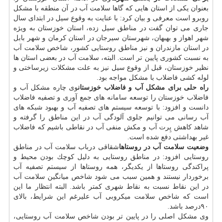
بعنوان یكی از استان هایی كه گاها سلامت آب در آن منطقه با مشكل
روبرو است معرفی و بیان كرد: با عنایت به وقوع سیل در ابتدای سال
جاری می توان گفت در مناطق سیل زده، استان خوزستان به ویژه
شهر اهواز و بهبهان، شهرستان سیرجان در استان كرمان و شهر بابل
در استان مازندران و نیز مناطق روستایی كشور، شاخص سلامت آب
به نسبت كشوری پایین تر است. البته، سلامت آب در بعضی استان ها
نظیر خوزستان، قبل از وقوع سیل نیز به علت مشكلات زیرساختی و
لوله كشی فاضلاب با مشكل مواجه بود.
راه حلی برای مشكل آب و فاضلاب خوزستان
وی چاره مشكل آب و
فاضلاب خوزستان را توسعه سامانه های جمع آوری و تصفیه فاضلاب
دانست و افزود: با توسعه سیستم های تصفیه آب و بهبود شبكه های
آب رسانی می توانیم جلوی آلودگی آب در این مناطق را گرفته و
شاهد كاهش پِرت آب و مكش منفی آب در نقاطی باشیم كه فاضلاب
غیر بهداشتی دفع شده است.
وضعیت سلامت آب در روستاها
شقاقی درباب سلامت آب در مناطق
روستایی افزود: در مناطق روستایی به دلیل كوچك بودن محیط و
پراكندگی روستاها از یكدیگر، همه روستاها از سیستم تصفیه آب
برخوردار نیستند و همین سبب می شود شاخص میانگین سلامت آب
در این نقاط نسبت به نقاط شهری كمتر باشد. البته انتظار ما این
است كه شاخص سلامت میكروبی آب علیرغم این شرایط، بالای
۹۰درصد باشد.
وی مشكل اصلی را در پایین تر بودن شاخص سلامت آب روستایی،