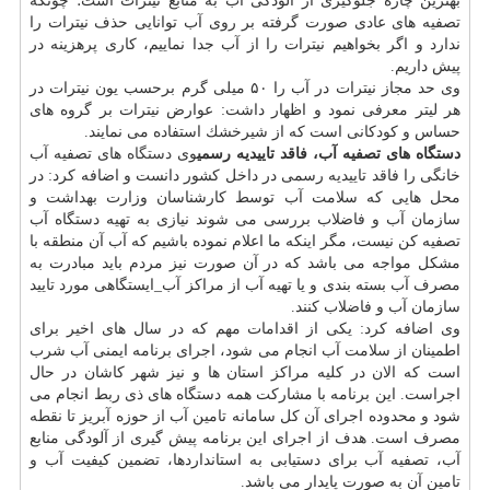
بهترین چاره جلوگیری از آلودگی آب به منابع نیترات است؛ چونكه
تصفیه های عادی صورت گرفته بر روی آب توانایی حذف نیترات را
ندارد و اگر بخواهیم نیترات را از آب جدا نماییم، كاری پرهزینه در
پیش داریم.
وی حد مجاز نیترات در آب را ۵۰ میلی گرم برحسب یون نیترات در
هر لیتر معرفی نمود و اظهار داشت: عوارض نیترات بر گروه های
حساس و كودكانی است كه از شیرخشك استفاده می نمایند.
دستگاه های تصفیه آب، فاقد تاییدیه رسمی
وی
دستگاه
های تصفیه آب
خانگی را فاقد تاییدیه رسمی در داخل كشور دانست و اضافه كرد: در
محل هایی كه سلامت آب توسط كارشناسان وزارت بهداشت و
سازمان آب و فاضلاب بررسی می شوند نیازی به تهیه دستگاه آب
تصفیه كن نیست، مگر اینكه ما اعلام نموده باشیم كه آب آن منطقه با
مشكل مواجه می باشد كه در آن صورت نیز مردم باید مبادرت به
مصرف آب بسته بندی و یا تهیه آب از مراكز آب_ایستگاهی مورد تایید
سازمان آب و فاضلاب كنند.
وی اضافه كرد: یكی از اقدامات مهم كه در سال های اخیر برای
اطمینان از سلامت آب انجام می شود، اجرای برنامه ایمنی آب شرب
است كه الان در كلیه مراكز استان ها و نیز شهر كاشان در حال
اجراست. این برنامه با مشاركت همه دستگاه های ذی ربط انجام می
شود و محدوده اجرای آن كل سامانه تامین آب از حوزه آبریز تا نقطه
مصرف است. هدف از اجرای این برنامه پیش گیری از آلودگی منابع
آب، تصفیه آب برای دستیابی به استانداردها، تضمین كیفیت آب و
تامین آن به صورت پایدار می باشد.