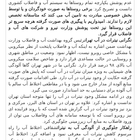
عدم پوشش یكپارچه تمام روستاها به سیستم آب و فاضلاب كشوری
دانست و تصریح كرد:
برخی روستاها به صورت خودگردان و یا توسط
بخش خصوصی مبادرت به تامین آب می كنند كه متاسفانه تخصص
لازم را ندارند. امیدواریم با پیگیری های صورت گرفته هرچه سریع تر
این روستاها نیز تحت پوشش وزارت نیرو و شركت های آب و
فاضلاب قرار گیرد.
نگرانی نیترات در آب تهران
رئیس گروه بهداشت آب و فاضلاب وزارت
بهداشت ضمن اشاره به اینكه آب و فاضلاب پایتخت از نظر میكروبی
با مشكل خاصی روبرو نیست، اظهار نمود: وضعیت در مناطق شهری
و روستایی در حالت مساعدی قرار دارد و شاخص سلامت میكروبی
آب بالای ۹۸ درصد قرار دارد. نگرانی ما در شهر تهران گاها آلودگی
های شیمیایی به ویژه میزان نیترات در آب است كه پایش های صورت
گرفته حكایت از وجود نیترات در آب دارد. طی اقدامات صورت گرفته
منابع آلوده از مدار خارج می شود و یا در مقاطعی اختلاط آب سالم با
آب آلوده برای دستیابی به حد
استاندارد
صورت می گیرد.
وی در ادامه مشكل وجود نیترات در آب را تنها متوجه استان تهران
ندانست و اشاره كرد: علاوه بر تهران در استان های البرز، مركزی و
یزد نیز وجود نیترات در آب گزارش شده است كه با روند فزاینده ای
نیز روبرو است كه با توسعه سامانه های آب وفاضلاب می توان از
ورود فاضلاب به منابع آب زیرزمینی جلوگیری كرد.
راهكار جلوگیری از آلودگی آب به نیترات
شقاقی اختلاط آب را راه
مرسوم كاهش نیترات آب معرفی نمود و اضافه كرد: اختلاط آب