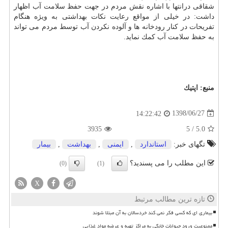
شقاقی درانتها با اشاره نقش مردم در جهت حفظ سلامت آب اظهار
داشت: در خیلی از مواقع رعایت نكات بهداشتی به ویژه هنگام
تفریحات در كنار رودخانه ها و آلوده نكردن آب توسط مردم می تواند
به حفظ سلامت آب كمك نماید.
منبع:
اپتیك
1398/06/27
14:22:42
3935
5
/
5.0
تگهای خبر:
استاندارد
,
ایمنی
,
بهداشت
,
بیمار
این مطلب را می پسندید؟
(0)
(1)
X
تازه ترین مطالب مرتبط
بیماری ای که کسی فکر نمی کند خردسالان به آن مبتلا شوند
ممنوعیت ورود حیوانات خانگی به مراکز تهیه و عرضه مواد غذایی