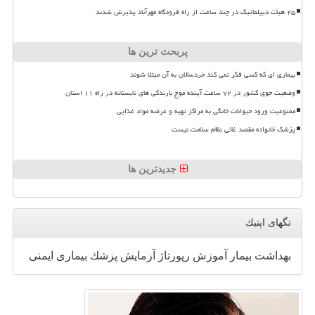
۲۵ هیأت دیپلماتیک در چند ساعت از راه فرودگاه مهرآباد پذیرش شدند
پربحث ترین ها
بیماری ای که کسی فکر نمی کند خردسالان به آن مبتلا شوند
وضعیت جوی کشور در ۷۲ ساعت آینده موج بارندگی های تابستانه در راه ۱۱ استان
ممنوعیت ورود حیوانات خانگی به مراکز تهیه و عرضه مواد غذایی
پزشک خانواده مقصد غائی نظام سلامت نیست
جدیدترین ها
تگهای اپتیك
بهداشت
بیمار
آموزش
رپورتاژ
آزمایش
پزشك
بیماری
ایمنی