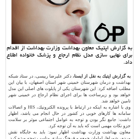
به گزارش اپتیك معاون بهداشت وزارت بهداشت از اقدام
برای نهایی سازی مدل نظام ارجاع و پزشك خانواده اطلاع
داد.
به گزارش اپتیك به نقل از ایسنا،
دكتر علیرضا رییسی، در ستاد شبكه
بهداشت
و
درمان
شهرستان خمینی شهر استان اصفهان، با بیان این
مطلب اضافه كرد: این شهرستان یكی از پایلوت های اصلی این مدل
خواهد بود و زیرساخت ها برای اجرای نظام ارجاع در خمینی شهر
تامین خواهد شد.
وی با اشاره به اینكه در ارتباط با پرونده الكترونیك، HIS و اتصالات
سامانه ها كارهای خوبی در كشور در حال انجام می باشد، اظهار
داشت: جامع نگر بودن و توجه به عوامل اجتماعی موثر بر
سلامت
جزو نكات مهمی است كه باید به آن توجه كرد.
معاون بهداشت وزارت بهداشت اظهار نمود: باید به جایگاه نقش
مردم، شوراها، امامان جمعه و فرهنگ سازی مناسب توجه ویژه كرد.