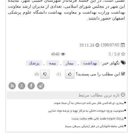
گفتنی است، در این جلسه فرماندار شهرستان خمینی شهر، نماینده
این شهر در مجلس شورای اسلامی، تعدادی از مدیران ارشد معاونت
بهداشت وزارت بهداشت و معاونت بهداشت
دانشگاه
علوم پزشكی
اصفهان حضور داشتند.
1398/07/05
19:11:24
4048
5
/
5.0
تگهای خبر:
بهداشت
,
بیمار
,
بیمه
,
پزشك
این مطلب را می پسندید؟
(0)
(1)
X
تازه ترین مطالب مرتبط
بیماری ای که کسی فکر نمی کند خردسالان به آن مبتلا شوند
ممنوعیت ورود حیوانات خانگی به مراکز تهیه و عرضه مواد غذایی
پزشک خانواده مقصد غائی نظام سلامت نیست
نقش سابقه خانوادگی در خطر ژنتیکی سرطان سینه