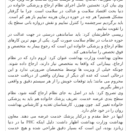
وی بیان كرد: نخستین عامل اجرای نظام ارجاع و پزشكی خانواده در
دنیا بحث اقتصاد سلامت و عدالت در سلامت است. چرا ما گرفتار
مشكل هستیم؟ هر چه در حوزه درمان هزینه نماییم باز هم كم است.
باید برگردیم سرچشمه را كنترل نماییم و نقش دروازه بانی سطح یك
را تقویت نماییم.
رییسی خاطرنشان كرد: باید ساماندهی درستی در جهت عدالت در
حوزه
خدمات
در نظام سلامت صورت گیرد. یكی از مهم ترین كارهای
نظام ارجاع و پزشكی خانواده این است كه رجوع بیمار به متخصص و
فوق تخصص را ساماندهی كند.
معاون بهداشت وزارت بهداشت عنوان كرد: لزوم دارد كه در نظام
ارجاع، بیمارانی كه واقعا به متخصص نیاز دارند، ارجاع داده شوند.
چونكه خیلی از ویزیت ها توسط متخصصان ضرورتی ندارد و این
درحالی است كه عده ای دیگر از بیماران واقعی از دریافت خدمت
محروم می مانند؛ باید توقعات خویش را از هر سیستم دقیق و واقعی
درنظر بگیریم.
وی تصریح كرد: باید در اصل به جای نظام ارجاع گفته شود، نظام
سطح بندی عرضه خدمت. تعریف
پزشك
خانواده هم باید به پزشكی
خانواده تغییر كند. چون بهورز، كارشناسان تغذیه و كارشناس بهداشت
روان را در خود جای دارد.
اینها در خط مقدم و دركنار پزشك خدمت عرضه می دهند. معاون
بهداشت وزارت بهداشت اظهار داشت: دلیل اینكه PHC ما در دنیا
زبانزد بوده، این است كه بسیار دقیق طراحی شده و هیچ خدمت