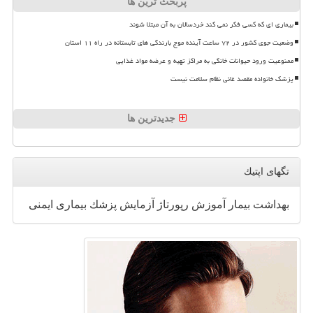
پربحث ترین ها
بیماری ای که کسی فکر نمی کند خردسالان به آن مبتلا شوند
وضعیت جوی کشور در ۷۲ ساعت آینده موج بارندگی های تابستانه در راه ۱۱ استان
ممنوعیت ورود حیوانات خانگی به مراکز تهیه و عرضه مواد غذایی
پزشک خانواده مقصد غائی نظام سلامت نیست
جدیدترین ها
تگهای اپتیك
بهداشت
بیمار
آموزش
رپورتاژ
آزمایش
پزشك
بیماری
ایمنی