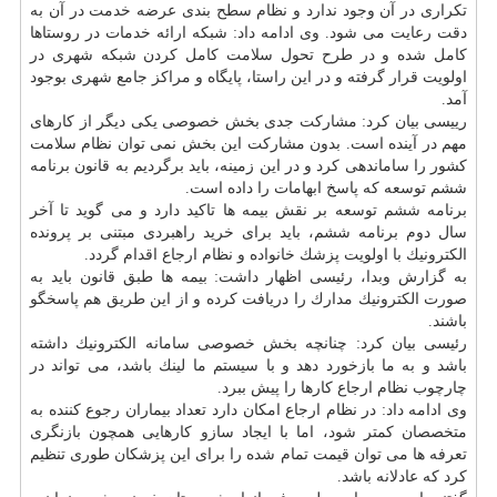
تكراری در آن وجود ندارد و نظام سطح بندی عرضه خدمت در آن به
دقت رعایت می شود. وی ادامه داد: شبكه ارائه خدمات در روستاها
كامل شده و در طرح تحول سلامت كامل كردن شبكه شهری در
اولویت قرار گرفته و در این راستا، پایگاه و مراكز جامع شهری بوجود
آمد.
رییسی بیان كرد: مشاركت جدی بخش خصوصی یكی دیگر از كارهای
مهم در آینده است. بدون مشاركت این بخش نمی توان نظام سلامت
كشور را ساماندهی كرد و در این زمینه، باید برگردیم به قانون برنامه
ششم توسعه كه پاسخ ابهامات را داده است.
برنامه ششم توسعه بر نقش بیمه ها تاكید دارد و می گوید تا آخر
سال دوم برنامه ششم، باید برای خرید راهبردی مبتنی بر پرونده
الكترونیك با اولویت پزشك خانواده و نظام ارجاع اقدام گردد.
به گزارش وبدا، رئیسی اظهار داشت: بیمه ها طبق قانون باید به
صورت الكترونیك مدارك را دریافت كرده و از این طریق هم پاسخگو
باشند.
رئیسی بیان كرد: چنانچه بخش خصوصی سامانه الكترونیك داشته
باشد و به ما بازخورد دهد و با سیستم ما لینك باشد، می تواند در
چارچوب نظام ارجاع كارها را پیش ببرد.
وی ادامه داد: در نظام ارجاع امكان دارد تعداد بیماران رجوع كننده به
متخصصان كمتر شود، اما با ایجاد سازو كارهایی همچون بازنگری
تعرفه ها می توان قیمت تمام شده را برای این پزشكان طوری تنظیم
كرد كه عادلانه باشد.