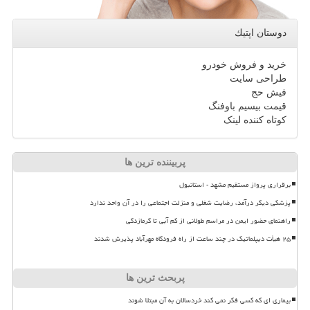
دوستان اپتیك
خرید و فروش خودرو
طراحی سایت
فیش حج
قیمت بیسیم باوفنگ
کوتاه کننده لینک
پربیننده ترین ها
برقراری پرواز مستقیم مشهد - استانبول
پزشکی دیگر درآمد، رضایت شغلی و منزلت اجتماعی را در آن واحد ندارد
راهنمای حضور ایمن در مراسم طولانی از کم آبی تا گرمازدگی
۲۵ هیأت دیپلماتیک در چند ساعت از راه فرودگاه مهرآباد پذیرش شدند
پربحث ترین ها
بیماری ای که کسی فکر نمی کند خردسالان به آن مبتلا شوند