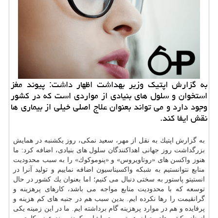
به گزارش اپتیك وزیر بهداشت اظهار داشت: پیوند مغز
استخوان و سلول های بنیادی از مواردی است كه در كشور
وجود دارد و می تواند بعنوان علاج اصلی خیلی از بیماری ها
نقش ایفا كند.
به گزارش اپتیك به نقل از مهر، سعید نمكی، روز یكشنبه در همایش
بزرگداشت روز جهانی اهداكنندگان سلول های بنیادی، اضافه كرد: ما
هنوز
واكسن
های «روتاویروس» و «پنوموكوك» را به سبب محدودیت
منابع نتوانستیم به شبكه واكسیناسیون اضافه نماییم و تولید آنرا در
انستیتو پاستور به سختی دنبال می كنیم؛ اما بعنوان یك كشور در حال
توسعه كه با محدودیت منابع مواجه می باشد، كارهای پرهزینه و
گرانقیمت را رها نكرده ایم. بدین سبب هم در جنبه های كم هزینه و
پرفایده و هم در موارد پرهزینه گام برداشته ایم. ما در این زمینه یكی