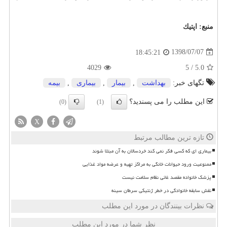
منبع:
اپتیك
1398/07/07
18:45:21
4029
5
/
5.0
تگهای خبر:
بهداشت
,
بیمار
,
بیماری
,
بیمه
این مطلب را می پسندید؟
(0)
(1)
X
تازه ترین مطالب مرتبط
بیماری ای که کسی فکر نمی کند خردسالان به آن مبتلا شوند
ممنوعیت ورود حیوانات خانگی به مراکز تهیه و عرضه مواد غذایی
پزشک خانواده مقصد غائی نظام سلامت نیست
نقش سابقه خانوادگی در خطر ژنتیکی سرطان سینه
نظرات بینندگان در مورد این مطلب
نظر شما در مورد این مطلب