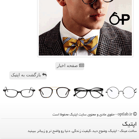
صفحه اخبار
بازگشت به اپتیک
optlab.ir - حقوق مادی و معنوی سایت اپتیك محفوظ است
اپتیك
ساخت عینک - اپتیک، وضوح دید، کیفیت زندگی. دنیا رو واضح تر و زیباتر ببینید