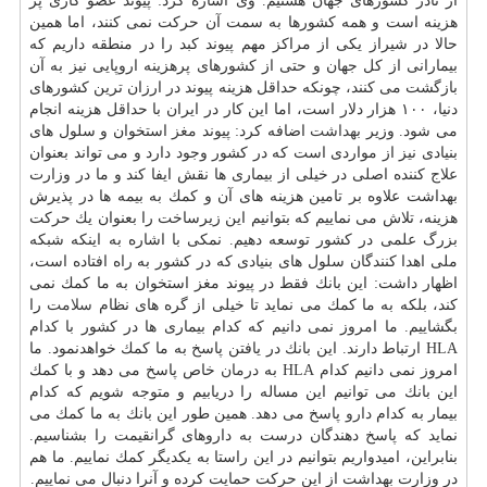
از نادر كشورهای جهان هستیم. وی اشاره كرد: پیوند عضو كاری پر
هزینه است و همه كشورها به سمت آن حركت نمی كنند، اما همین
حالا در شیراز یكی از مراكز مهم پیوند كبد را در منطقه داریم كه
بیمارانی از كل جهان و حتی از كشورهای پرهزینه اروپایی نیز به آن
بازگشت می كنند، چونكه حداقل هزینه پیوند در ارزان ترین كشورهای
دنیا، ۱۰۰ هزار دلار است، اما این كار در ایران با حداقل هزینه انجام
می شود. وزیر
بهداشت
اضافه كرد: پیوند
مغز
استخوان و سلول های
بنیادی نیز از مواردی است كه در كشور وجود دارد و می تواند بعنوان
علاج كننده اصلی در خیلی از بیماری ها نقش ایفا كند و ما در وزارت
بهداشت علاوه بر تامین هزینه های آن و كمك به بیمه ها در پذیرش
هزینه، تلاش می نماییم كه بتوانیم این زیرساخت را بعنوان یك حركت
بزرگ علمی در كشور توسعه دهیم. نمكی با اشاره به اینكه شبكه
ملی اهدا كنندگان سلول های بنیادی كه در كشور به راه افتاده است،
اظهار داشت: این بانك فقط در پیوند مغز استخوان به ما كمك نمی
كند، بلكه به ما كمك می نماید تا خیلی از گره های نظام
سلامت
را
بگشاییم. ما امروز نمی دانیم كه كدام بیماری ها در كشور با كدام
HLA ارتباط دارند. این بانك در یافتن پاسخ به ما كمك خواهدنمود. ما
امروز نمی دانیم كدام HLA به
درمان
خاص پاسخ می دهد و با كمك
این بانك می توانیم این مساله را دریابیم و متوجه شویم كه كدام
بیمار به كدام
دارو
پاسخ می دهد. همین طور این بانك به ما كمك می
نماید كه پاسخ دهندگان درست به داروهای گرانقیمت را بشناسیم.
بنابراین، امیدواریم بتوانیم در این راستا به یكدیگر كمك نماییم. ما هم
در وزارت بهداشت از این حركت حمایت كرده و آنرا دنبال می نماییم.