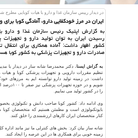
در دیدار رییس سازمان غذا و دارو با هیات كوبایی مطرح شد
ایران در مرز خودكفایی دارو، آمادگی كوبا برای و
به گزارش اپتیك رئیس سازمان غذا و دارو با 
رسیدن ایران به توان تولید دارو و تجهیزات 
كشور اظهار داشت: آماده همكاری برای انتقال ت
صادرات دارو و تجهیزات پزشكی به كشور كوبا هست
به گزاش ایسنا
، دكتر محمدرضا شانه ساز در دیدار با مد
تنظیم مقررات دارویی و تجهیزات پزشكی كوبا و هیات ه
داشت: در زمینه تولید
دارو
توانسته ایم به مرزهای خودك
شویم و در حوزه تجهیزات
را در كشور تولید می نماییم.
وی ادامه داد: كشور كوبا صاحب دانش و تكنولوژی بخص
بایوتكنولوژی است و مطمئن هستیم كه متخصصان كوبا می
كنار متخصصان ایران كارهای ارزشمندی را خلق كنند.
شانه ساز بیان كرد: بخش های كنترلی ما نیز مانند اداره 
زمینه خوبی برای همكاری ها در این عرصه را ایجاد كنند.