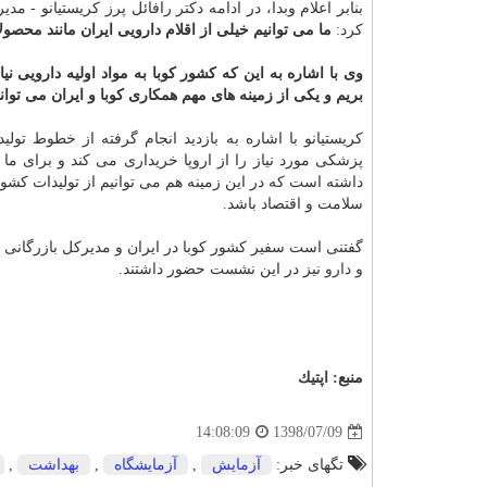
بنابر اعلام وبدا، در ادامه دكتر رافائل پرز كریستیانو 
كرد:
ما می توانیم خیلی از اقلام دارویی ایران مانند محصولا
وی با اشاره به این كه كشور كوبا به مواد اولیه دارویی نیا
بریم و یكی از زمینه های مهم همكاری كوبا و ایران می تواند
كریستیانو با اشاره به بازدید انجام گرفته از خطوط تو
پزشكی مورد نیاز را از اروپا خریداری می كند و برای
داشته است كه در این زمینه هم می توانیم از تولیدات كشور
سلامت و اقتصاد باشد.
گفتنی است سفیر كشور كوبا در ایران و مدیركل بازرگانی ك
و دارو
نیز در این نشست حضور داشتند.
منبع:
اپتیك
1398/07/09
14:08:09
تگهای خبر:
آزمایش
,
آزمایشگاه
,
بهداشت
,