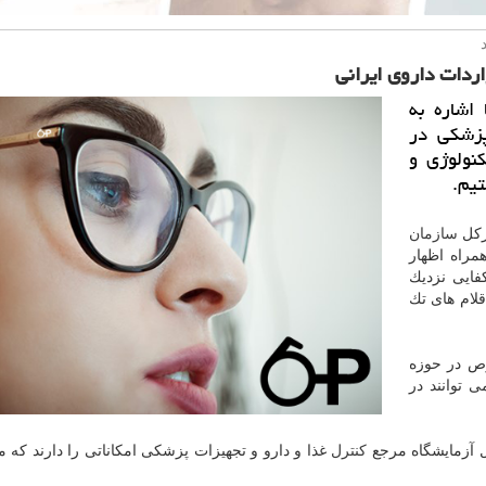
اردات داروی ایرانی
اشاره به
پزشكی در
كنولوژی و
یم.
یركل
سازمان
مراه اظهار
فایی نزدیك
 پزشكی نیز صفر تا ۱۰۰درصد اقلام های تك
وص در حوزه
 توانند در
كل آزمایشگاه مرجع
كنترل
غذا و دارو و تجهیزات پزشكی امكاناتی را دارند كه می