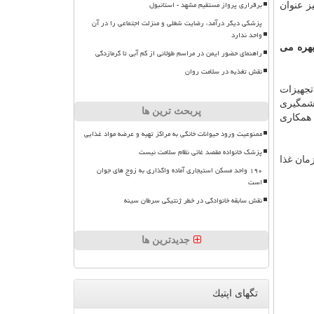
برقراری پرواز مستقیم مشهد - استانبول
یز عنوان
پزشکی دیگر درآمد، رضایت شغلی و منزلت اجتماعی را در آن
واحد ندارد
 بهره می
راهنمای حضور ایمن در مراسم طولانی از کم آبی تا گرمازدگی
نقش تغذیه در سلامت روان
تجهیزات
چشمگیری
پربحث ترین ها
 همكاری
ممنوعیت ورود حیوانات خانگی به مراکز تهیه و عرضه مواد غذایی
پزشک خانواده مقصد غائی نظام سلامت نیست
مان غذا
۱۹۰ واحد مسکن استیجاری آماده واگذاری به زوج های جوان
است
نقش سابقه خانوادگی در خطر ژنتیکی سرطان سینه
جدیدترین ها
تگهای اپتیك