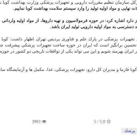
- مدیركل سازمان تنظیم مقررات دارویی و تجهیزات پزشكی وزارت
بهداشت
كوبا ن
ت نهایی و مواد اولیه تولید را وارد سیستم
سلامت
بهداشت كوبا نماییم.
ز دارد اشاره كرد: در حوزه فرمولاسیون و تهیه داروها، از مواد اولیه وارداتی
 دسترسی به مواد اولیه دارویی تولید ایران باشد.
لید تجهیزات پزشكی در پارك علم و فناوری پردیس تهران اظهار داشت: كوبا 
 ما تحسین برانگیز است كه ایران در حوزه ساخت تجهیزات پزشكی پیشرفت 
 ایران بهرمند شویم و این می تواند یكی از توافقات تاریخی دو كشور در حوزه
وبا فارما و مدیران كل دارو، تجهیزات پزشكی، غذا، مكمل ها و آزمایشگاه
ساز
3983
5
/
5.0
پزشك