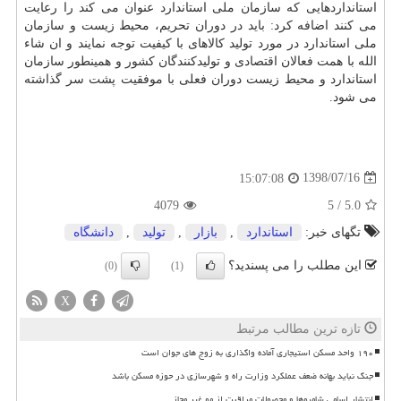
استانداردهایی كه سازمان ملی استاندارد عنوان می كند را رعایت
می كنند اضافه كرد: باید در دوران تحریم، محیط زیست و سازمان
ملی استاندارد در مورد تولید كالاهای با كیفیت توجه نمایند و ان شاء
الله با همت فعالان اقتصادی و تولیدكنندگان كشور و همینطور سازمان
استاندارد و محیط زیست دوران فعلی با موفقیت پشت سر گذاشته
می شود.
1398/07/16
15:07:08
4079
5
/
5.0
تگهای خبر:
استاندارد
,
بازار
,
تولید
,
دانشگاه
این مطلب را می پسندید؟
(0)
(1)
X
تازه ترین مطالب مرتبط
۱۹۰ واحد مسکن استیجاری آماده واگذاری به زوج های جوان است
جنگ نباید بهانه ضعف عملکرد وزارت راه و شهرسازی در حوزه مسکن باشد
انتشار اسامی شامپوها و محصولات مراقبت از مو غیر مجاز