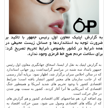
به گزارش اپتیك معاون اول رئیس جمهور با تاكید بر
ضرورت توجه به استانداردها و مسائل زیست محیطی در
همه شرایط در كشور بخصوص شرایط تحریم تصریح كرد:
برای سلامت مردم هیچ خط قرمزی وجود ندارد.
به گزارش اپتیك به نقل از ایسنا، اسحاق جهانگیری معاون اول رئیس
جمهور بامداد سه شنبه در مراسم گرامیداشت روز جهانی
استاندارد
كه در سالن اجلاس سران برگزار شد، اظهار نمود: برپایه آمار رسمی
كه از جانب
سازمان
های معتبر كشور انتشار یافته است؛ شرایط
اقتصادی كشور با وجود تحریم های شدید آمریكا و همینطور جنگ
اقتصادی كه آمریكایی ها آنرا آغاز كردند، كشور به سمت بهتر شدن
در حال حركت است.
وی اضافه كرد: هم شاخصهای كلان اقتصادی كشور و هم گزارش های
كه از بنگاه های اقتصادی وصول می شود، مبین حركت اقتصاد به