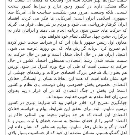
سمت شرایط بهتر است. البته این وضعیت به معنای آن نیست كه
بنگاه مشكل داری در كشور وجود ندارد و شرایط كشور سخت
نیست، بلكه وضعیت امروز مبین شكست سیاست های آمریكا ضد
جمهوری اسلامی ایران است؛ آمریكایی ها فكر می كردند اقتصاد
ایران گرفتار فروپاشی می شود و مردم در شرایطی قرار می گیرند
كه حركت های خشن بدون برنامه انجام می دهند و ایرانیان قادر به
برگزاری جشن چهل سالگی نظام خود نخواهند بود.
معاون اول رئیس جمهور با بیان این كه از شرایط سخت عبور كرده
ایم تصریح كرد: برپایه گزارش های كه این روزها عرضه می شود،
اقتصاد ایران هم در حال ایجاد شغل است و هم در حال حركت به
سمت مثبت شدن رشد اقتصادی. همینطور اقتصاد كشور در حال
حركت به سمتی است كه طی آن نرخ تورم
كنترل
می شود. بورس
هم بعنوان یك شاخص بزرگ اقتصادی حركات و رشدهای جهشی از
خود نشان داده است كه همه این اتفاقات نشان از ایستادگی فعالان
اقتصادی بخصوص بخش خصوصی وطن دوست، پای نظام و كشور
است؛ این بخش در جنگ اقتصادی كه در آن قرار داریم بعنوان
سربازان خط مقدم به خوبی فعالیت نموده اند.
جهانگیری تصریح كرد: قادر خواهیم بود كه شرایط بهتری در كشور
ترسیم نماییم. البته برای تحقق این شرایط، پیام و خواسته فعالان
اقتصادی این است كه هر چه بتوانیم محیط بین المللی حاكم بر
اقتصاد كشور را از فضای متشنج به سمت فضای با ثبات ببریم و با
گفت و گو و تعامل رفتار نماییم، بتوانیم همانطور كه نشان داده ایم
اهل گفتگو هستیم، مسائل منطقه ای خود كه از حساسیت بسیار بالای