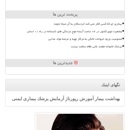
پربحث ترین ها
بیماری ای که کسی فکر نمی کند خردسالان به آن مبتلا شوند
وضعیت جوی کشور در ۷۲ ساعت آینده موج بارندگی های تابستانه در راه ۱۱ استان
ممنوعیت ورود حیوانات خانگی به مراکز تهیه و عرضه مواد غذایی
پزشک خانواده مقصد غائی نظام سلامت نیست
جدیدترین ها
تگهای اپتیك
بهداشت
بیمار
آموزش
رپورتاژ
آزمایش
پزشك
بیماری
ایمنی