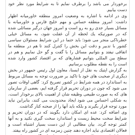
برخوردار می باشد را برطرف نمایم تا به شرایط مورد نظر خود
دست بیابیم.
وی در ادامه با اشاره به وضعیت امروز منطقه خاورمیانه اظهار
داشت: امروز منطقه حساس و مهم خلیج فارس و خاورمیانه با
مسائل بسیار جدی رو به رو است و امروز جهان درگیر مسائلی شده
كه در صورتیكه یك لحظه از آن غفلت شود، به مسائل خیلی
خطرناكی منجر می شود؛ باید حتما در این شرایط مسئولان سیاسی
كشور با تدبیر و دقت این بخش را كنترل كنند تا هم در منطقه ما
اتفاقی نیفتد و بتوانیم مسائل را با گفت و گو حل نماییم و هم در
سطح بین المللی بتوانیم فشارهای كه بر اقتصاد كشور وارد شده
است را به نقطه مطلوب برسانیم.
به گزارش اپتیك به نقل از ایسنا، معاون اول رئیس جمهور در بخش
دیگری از صحبت های خود با تاكید بر ضرورت توجه به مسائل مربوط
به استاندارد در همه شرایط در كشور تصریح كرد: گاهی اوقات تصور
می شود كه چون در دوران تحریم قرار گرفته ایم، بعضی از سازمان
های كه به صورت طبیعی وظیفه شان از اهمیت بالای برخودار است،
به شكلی احساس می شود ایجاد محدودیت می كنند، بنابراین نباید
مورد توجه قرار بگیرند و بلكه باید آنها را از صحنه كنار گذاشت.
وی اضافه كرد: عده ای امكان دارد بگویند كه در دوران تحریم و
شرایط سخت محیط زیست و استاندارد سخت گیری نكنید و به آنها
كمتر توجه گردد. بیان مطالبی از این دست بسیار اشتباه است و
فعالان اقتصادی نباید اجازه دهند چنین زمزمه ای در كشور راه بیفتد.