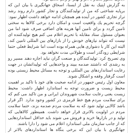
به گزارش اپتیك به نقل از ایسنا، اسحاق جهانگیری با بیان این كه
برپایه شناختی كه من از تولیدكنندگان و تجار كشور دارم روند رشد
تراز تجاری كشور در آینده هم همچنان ادامه خواهد داشت اظهار نمود:
گرچه تحریم یك واقعیت است و امكان دارد برخی كالاها به سختی
تامین گردد و برای تامین آنها هزینه های اضافی صرف شود اما من
بعنوان مسئول ستاد مقابله با تحریم اعلام می كنم هیچ تولیدكننده ای
نیست كه نتواند نیازهای خودش را از بازارهای بین المللی تامین كند،
البته این كار با دشواری هایی همراه بوده است اما شرایط فعلی حتما
شرایطی زودگذر است و طولانی مدت نخواهد بود.
وی تصریح كرد: تولیدكنندگان و صنعت گران نباید اجازه دهند مسیر رو
به رشدی كه داشتند صدمه ببیند و واحدهایی كه تولیداتشان در جهت
رعایت استانداردهای بین المللی و توجه به مسائل محیط زیستی بوده
است گرفتار وقفه و اشكال شوند.
معاون اول رئیس جمهور در ادامه صحبت های خود با تاكید بر اهمیت
محیط زیست و ضرورت توجه به استاندارد اظهار داشت: محیط
زیست یعنی رعایت
سلامت
شهروندان ایرانی و من تاكید می كنم كه
برای سلامت مردم هیچ خط قرمزی در كشور وجود ندارد. اگر قرار
باشد كالایی تولید شود كه به سلامت مردم صدمه بزند، حتما سلامت
مردم در اولویت بالاتری قرار خواهد داشت. همینطور كالاهایی كه
تولید و در بازارها خرید و فروش می شوند باید حداقل استانداردهایی
كه از جانب سازمان ملی استاندارد اعلام می شود را دارا باشند.
جهانگیری با بیان این كه برخی بنگاه ها استانداردهای بالاتر از