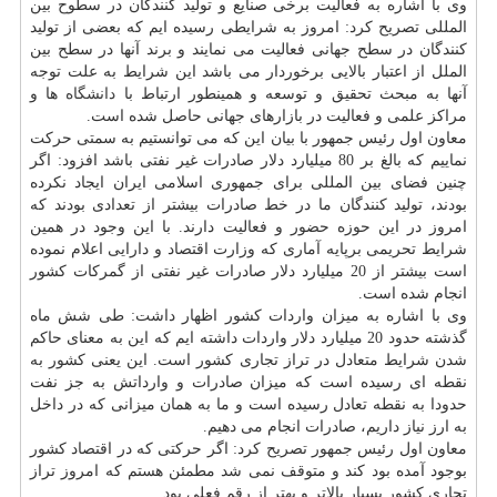
وی با اشاره به فعالیت برخی صنایع و تولید كنندگان در سطوح بین
المللی تصریح كرد: امروز به شرایطی رسیده ایم كه بعضی از تولید
كنندگان در سطح جهانی فعالیت می نمایند و برند آنها در سطح بین
الملل از اعتبار بالایی برخوردار می باشد این شرایط به علت توجه
آنها به مبحث تحقیق و توسعه و همینطور ارتباط با
دانشگاه
ها و
مراكز علمی و فعالیت در بازارهای جهانی حاصل شده است.
معاون اول رئیس جمهور با بیان این كه می توانستیم به سمتی حركت
نماییم كه بالغ بر 80 میلیارد دلار صادرات غیر نفتی باشد افزود: اگر
چنین فضای بین المللی برای جمهوری اسلامی ایران ایجاد نكرده
بودند، تولید كنندگان ما در خط صادرات بیشتر از تعدادی بودند كه
امروز در این حوزه حضور و فعالیت دارند. با این وجود در همین
شرایط تحریمی برپایه آماری كه وزارت اقتصاد و دارایی اعلام نموده
است بیشتر از 20 میلیارد دلار صادرات غیر نفتی از گمركات كشور
انجام شده است.
وی با اشاره به میزان واردات كشور اظهار داشت: طی شش ماه
گذشته حدود 20 میلیارد دلار واردات داشته ایم كه این به معنای حاكم
شدن شرایط متعادل در تراز تجاری كشور است. این یعنی كشور به
نقطه ای رسیده است كه میزان صادرات و وارداتش به جز نفت
حدودا به نقطه تعادل رسیده است و ما به همان میزانی كه در داخل
به ارز نیاز داریم، صادرات انجام می دهیم.
معاون اول رئیس جمهور تصریح كرد: اگر حركتی كه در اقتصاد كشور
بوجود آمده بود كند و متوقف نمی شد مطمئن هستم كه امروز تراز
تجاری كشور بسیار بالاتر و بهتر از رقم فعلی بود.