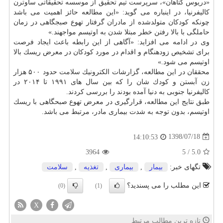
«دریوس گتاهان»، سرپرست تیم تحقیق از موسسه تحقیقاتی ساوترن
كالیفرنیا، در اینباره می گوید: «این مطالعه حائز اهمیت می باشد
چونكه كودكان متولدشده از مادران گرفتار تهوع صبجگاهی در زمان
حاملگی با بالا رفتن خطر مبتلا شدن به اوتیسم مواجهند.»
وی در ادامه می افزاید: «آگاهی از این رابطه باعث ایجاد فرصت
برای تشخیص زودهنگام و اقدام در مورد كودكان در معرض ریسك بالا
اوتیسم می شود.»
محققان در این مطالعه، گزارشات الكترونیك
سلامت
حدود ۵۰۰ هزار
زن آبستن و كودك شان را كه بین سال های ۱۹۹۱ تا ۲۰۱۴ در
كالیفرنیا جنوبی به دنیا آمده بودند را بررسی كردند.
طبق نتایج این مطالعه، قرارگیری در معرض تهوع صبحگاهی با ریسك
اوتیسم، بدون توجه به شدت بیماری مادر، مرتبط می باشد.
1398/07/18
14:10:53
3964
5
/
5.0
تگهای خبر:
بیمار
,
بیماری
,
تغذیه
,
سلامت
این مطلب را می پسندید؟
(0)
(1)
X
تازه ترین مطالب مرتبط