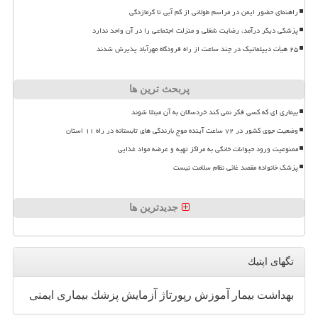
راهنمای حضور ایمن در مراسم طولانی از کم آبی تا گرمازدگی
پزشکی دیگر درآمد، رضایت شغلی و منزلت اجتماعی را در آن واحد ندارد
۲۵ هیأت دیپلماتیک در چند ساعت از راه فرودگاه مهرآباد پذیرش شدند
پربحث ترین ها
بیماری ای که کسی فکر نمی کند خردسالان به آن مبتلا شوند
وضعیت جوی کشور در ۷۲ ساعت آینده موج بارندگی های تابستانه در راه ۱۱ استان
ممنوعیت ورود حیوانات خانگی به مراکز تهیه و عرضه مواد غذایی
پزشک خانواده مقصد غائی نظام سلامت نیست
جدیدترین ها
تگهای اپتیك
بهداشت
بیمار
آموزش
رپورتاژ
آزمایش
پزشك
بیماری
ایمنی