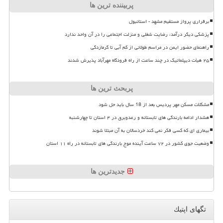
پربیننده ترین ها
برقراری پرواز مستقیم مشهد - استانبول
پزشکی دیگر درآمد، رضایت شغلی و منزلت اجتماعی را در آن واحد ندارد
راهنمای حضور ایمن در مراسم طولانی از کم آبی تا گرمازدگی
۲۵ هیأت دیپلماتیک در چند ساعت از راه فرودگاه مهرآباد پذیرش شدند
پربحث ترین ها
مشکلات مسکن مهر پردیس بعد از 18 سال باید حل شود
هشدار ادامه بارندگی های تابستانه و رعدوبرق در ۴ استان تا چهارشنبه
بیماری ای که کسی فکر نمی کند خردسالان به آن مبتلا شوند
وضعیت جوی کشور در ۷۲ ساعت آینده موج بارندگی های تابستانه در راه ۱۱ استان
جدیدترین ها
تگهای اپتیك