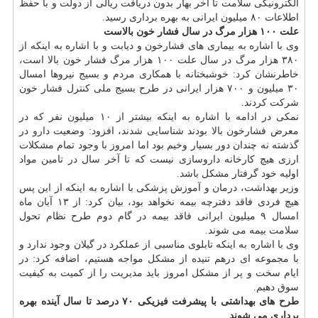
الكترونیكی سلامت تا آخر بهار بدون دریافت ریالی از دولت و با حفظ
اطلاعات ۸۰ میلیون ایرانی به بهره برداری رسید.
علت ۱۰۰ هزار مرگ در سال فشار خون بالاست
وی با اشاره به بیماری های فشارخون و دیابت و با اشاره به اینكه از
۳۸۰ هزار مرگ در سال علت ۱۰۰ هزار مرگ فشار خون بالا است،
خاطرنشان كرد: خوشبختانه با همكاری مردم و بسیج نیروها امسال
۳۰ میلیون و ۷۰۰ هزار ایرانی در طرح بسیج ملی كنترل فشار خون
شركت كردند.
نمكی در ادامه با اشاره به اینكه بیشتر از ۱۰ میلیون نفر كه در
معرض فشارخون بالا بودند شناسایی شدند، افزود: وضعیت
دارو
در
گذشته نه چندان دور بسیار وخیم بود اما امروز با وجود تمام مشكلات
ارزی هیچ كارخانه داروسازی نیست كه تا آخر سال در تامین مواد
اولیه خود گرفتار مشكل باشد.
وزیر بهداشت، درمان و آموزش پزشكی با اشاره به اینكه از این پس
هیچ فردی فاقد دفترچه بیمه نخواهد بود، بیان كرد: از ۱۳ آبان ماه
امسال ۹ میلیون ایرانی فاقد بیمه در گام دوم طرح نظام تحول
سلامت بیمه می شوند.
وی با اشاره به اینكه تابلوی مناسبی از عملكرد در گیلان وجود ندارد و
با مجموعه ای درهم تنیده از مشكل مواجه هستیم، اضافه كرد: در
ایام سخت و پر از مشكل امروز باید مدیریت را از كمیت به كیفیت
سوق دهیم.
طرح های بهداشتی با پیشرفت فیزیكی ۷۰ درصد تا سال آینده بهره
برداری می شوند