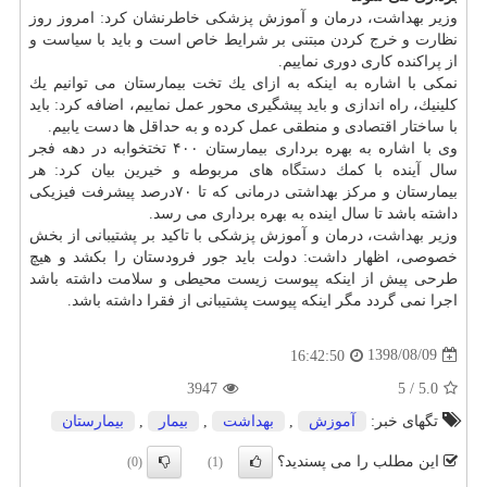
وزیر بهداشت، درمان و آموزش پزشكی خاطرنشان كرد: امروز روز
نظارت و خرج كردن مبتنی بر شرایط خاص است و باید با سیاست و
از پراكنده كاری دوری نماییم.
نمكی با اشاره به اینكه به ازای یك تخت بیمارستان می توانیم یك
كلینیك، راه اندازی و باید پیشگیری محور عمل نماییم، اضافه كرد: باید
با ساختار اقتصادی و منطقی عمل كرده و به حداقل ها دست یابیم.
وی با اشاره به بهره برداری بیمارستان ۴۰۰ تختخوابه در دهه فجر
سال آینده با كمك
دستگاه
های مربوطه و خیرین بیان كرد: هر
بیمارستان و مركز بهداشتی درمانی كه تا ۷۰درصد پیشرفت فیزیكی
داشته باشد تا سال اینده به بهره برداری می رسد.
وزیر
بهداشت
، درمان و آموزش پزشكی با تاكید بر پشتیبانی از بخش
خصوصی، اظهار داشت: دولت باید جور فرودستان را بكشد و هیچ
طرحی پیش از اینكه پیوست زیست محیطی و سلامت داشته باشد
اجرا نمی گردد مگر اینكه پیوست پشتیبانی از فقرا داشته باشد.
1398/08/09
16:42:50
3947
5
/
5.0
تگهای خبر:
آموزش
,
بهداشت
,
بیمار
,
بیمارستان
این مطلب را می پسندید؟
(0)
(1)