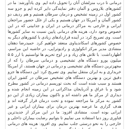
درمانی تا درب منزلشان آنان را تحویل داده ایم. وی یادآورشد: ما در
كشورهای بلاروس و آلمان دفتر نمایندگی دایر كرده ایم و جزو سه
كشور اول در زمینه تشخیص و درمان سرطان هستیم و هم ردیف دو
كشور آلمان و آمریكا در جهان هستیم و یكی از علل حضور مراجعان
ایرانی و خارجی به مراكز درمانی در ایران و جذابیتی كه در این
خصوص وجود دارد، هزینه های درمانی پایین نسبت به سایر كشورها
است. وی تصریح كرد: در آینده قراردادهای زیادی با كشورهای دیگر به
خصوص كشورهای اسكاندیناوی منعقد خواهیم كرد. حمیدرضا دهقان
منشادی مدیر مركز انكولوژی و رادیوتراپی، در حاشبه این مراسم،
اظهارداشت: با تلاش های زیاد و در اوج تحریم ها توانستیم با ارز ۵.۵
میلیون یورو
دستگاه
های تشخیصی و درمانی سرطان را كه از
مجهزترین دستگاه های تشخیصی و درمانی در جهان هستند، از امریكا
خریداری و به ایران منتقل نماییم. وی تصریح كرد: این دستگاه ها جزو
دقیق ترین و بهترین دستگاه های تشخیص سرطان در كشور ایران
هستند و سبب شده است كه بحث توریسم درمانی در كشور مطرح
شود و با عراق و آذربایجان مذاكراتی در این زمینه انجام شده و
دیداری از مركز ما هم داشته اند و تاكنون بیماران زیادی از این دو
كشور به مركز ما مراجعه نموده و تحت درمان قرار گرفته اند و
هدف گزاری ما عرضه بهترین درمان برای بیماران ایرانی و غیر
ایرانی بوده است. منشادی افزود: ما در این مركز از جدیدترین
فناوری روز دنیا استفاده می نماییم تا بتوانیم رضایت بیماران داخلی و
خارجی را به نحو درستی جلب نماییم. وی افزود: هزینه های درمانی