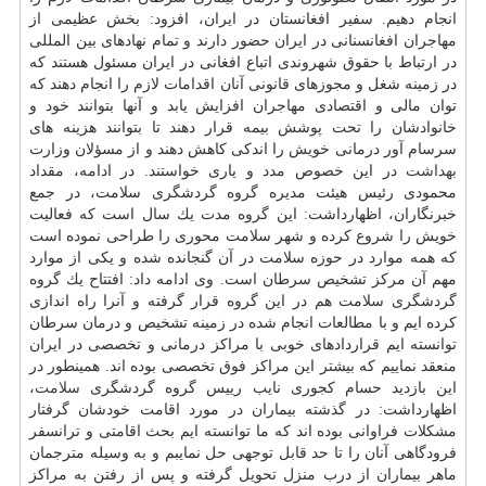
انجام دهیم. سفیر افغانستان در ایران، افزود: بخش عظیمی از
مهاجران افغانسنانی در ایران حضور دارند و تمام نهادهای بین المللی
در ارتباط با حقوق شهروندی اتباع افغانی در ایران مسئول هستند كه
در زمینه شغل و مجوزهای قانونی آنان اقدامات لازم را انجام دهند كه
توان مالی و اقتصادی مهاجران افزایش یابد و آنها بتوانند خود و
خانوادشان را تحت پوشش بیمه قرار دهند تا بتوانند هزینه های
سرسام آور درمانی خویش را اندكی كاهش دهند و از مسؤلان وزارت
بهداشت
در این خصوص مدد و یاری خواستند. در ادامه، مقداد
محمودی رئیس هیئت مدیره گروه گردشگری سلامت، در جمع
خبرنگاران، اظهارداشت: این گروه مدت یك سال است كه فعالیت
خویش را شروع كرده و شهر سلامت محوری را طراحی نموده است
كه همه موارد در حوزه سلامت در آن گنجانده شده و یكی از موارد
مهم آن مركز تشخیص سرطان است. وی ادامه داد: افتتاح یك گروه
گردشگری سلامت هم در این گروه قرار گرفته و آنرا راه اندازی
كرده ایم و با مطالعات انجام شده در زمینه تشخیص و درمان سرطان
توانسته ایم قراردادهای خوبی با مراكز درمانی و تخصصی در ایران
منعقد نماییم كه بیشتر این مراكز فوق تخصصی بوده اند. همینطور در
این بازدید حسام كجوری نایب رییس گروه گردشگری
سلامت
،
اظهارداشت: در گذشته بیماران در مورد اقامت خودشان گرفتار
مشكلات فراوانی بوده اند كه ما توانسته ایم بحث اقامتی و ترانسفر
فرودگاهی آنان را تا حد قابل توجهی حل نمایبم و به وسیله مترجمان
ماهر بیماران از درب منزل تحویل گرفته و پس از رفتن به مراكز