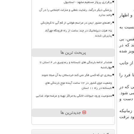
برقراری پرواز مستقیم مشهد - استانبول
پزشکی دیگر درآمد، رضایت شغلی و منزلت اجتماعی را در آن
واحد ندارد
۳ تا ۴ هفته عنوان نمود و اظهار
راهنمای حضور ایمن در مراسم طولانی از کم آبی تا گرمازدگی
نسبت به
۲۵ هیأت دیپلماتیک در چند ساعت از راه فرودگاه مهرآباد
پذیرش شدند
نفس، بی
د كه در
ویز شده
پربحث ترین ها
هشدار ادامه بارندگی های تابستانه و رعدوبرق در ۴ استان تا
از جانب
چهارشنبه
بیماری ای که کسی فکر نمی کند خردسالان به آن مبتلا شوند
 فرد را
وضعیت جوی کشور در ۷۲ ساعت آینده موج بارندگی های
ی كه در
تابستانه در راه ۱۱ استان
می شود.
ممنوعیت ورود حیوانات خانگی به مراکز تهیه و عرضه مواد غذایی
 دست و
زمانیكه
جدیدترین ها
رو به بهبود نرفت