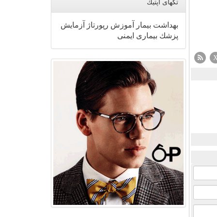
تگهای اپتیك
بهداشت
بیمار
آموزش
رپورتاژ
آزمایش
پزشك
بیماری
ایمنی