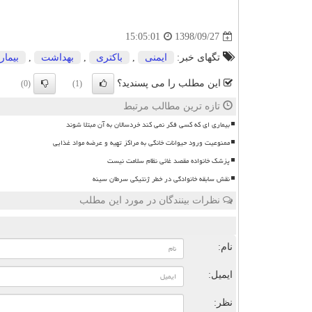
1398/09/27
15:05:01
تگهای خبر:
ایمنی
,
باكتری
,
بهداشت
,
بیمار
این مطلب را می پسندید؟
(0)
(1)
تازه ترین مطالب مرتبط
بیماری ای که کسی فکر نمی کند خردسالان به آن مبتلا شوند
ممنوعیت ورود حیوانات خانگی به مراکز تهیه و عرضه مواد غذایی
پزشک خانواده مقصد غائی نظام سلامت نیست
نقش سابقه خانوادگی در خطر ژنتیکی سرطان سینه
نظرات بینندگان در مورد این مطلب
ن
نام:
ایمیل:
نظر: