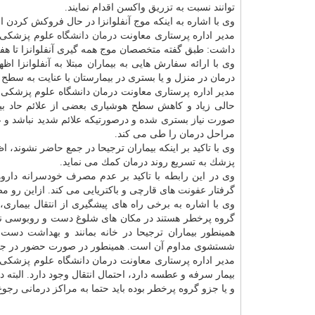
توانند نسبت به تزریق واكسن اقدام نمایند.
وی با اشاره به اینكه موج آنفلوانزا در حال فروكش كردن
مدیر اداره پرستاری معاونت
درمان
دانشگاه
داشت: طبق گفته متخصصان موج همه گیری آنفلوانزا تا هفت
وی با ارائه سفارش هایی به بیماران مبتلا به آنفلوانزا ا
درمان در منزل و یا بستری در بیمارستان با عنایت به سطح
مدیر اداره پرستاری معاونت درمان دانشگاه علوم پزشكی ش
حالی زیاد و كاهش سطح هوشیاری بعضی از علائم حاد بی
صورت نیاز بستری شده و درصورتیكه علائم شدید نباشد و ع
مراحل درمان را طی می كند.
وی با تاكید بر اینكه بیماران ترجیحا در جمع حاضر نشون
پزشك به تسریع روند درمان كمك می نماید.
وی در این رابطه با تاكید بر عدم مصرف خودسرانه داروهای
گرفتار
عفونت
های قارچی و باكتریایی می كند. ازاین رو
وی با اشاره به برخی راه های پیشگیری از انتقال بیمار
گروه پرخطر هستند در مكان های شلوغ دست و روبوسی نكرده
همینطور بیماران ترجیحا در خانه بمانند و
بهداشت
دست را
شستشوی مداوم آن است. همینطور در صورت حضور در جمع فا
مدیر اداره پرستاری معاونت درمان دانشگاه علوم پزشكی شه
و یا جزو گروه پرخطر بوده باید حتما به مراكز درمانی رج