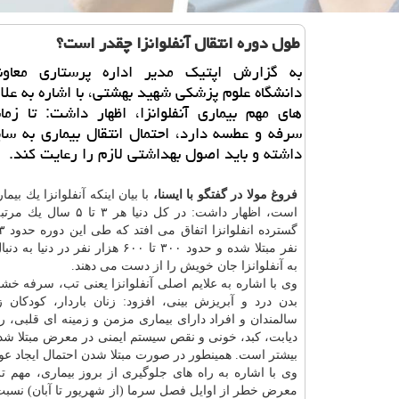
طول دوره انتقال آنفلوانزا چقدر است؟
به گزارش اپتیك مدیر اداره پرستاری معاو
دانشگاه علوم پزشكی شهید بهشتی، با اشاره به علائ
های مهم بیماری آنفلوانزا، اظهار داشت: تا زمان
سرفه و عطسه دارد، احتمال انتقال بیماری به سا
داشته و باید اصول بهداشتی لازم را رعایت كند.
فروغ مولا در گفتگو با ایسنا،
با بیان اینكه آنفلوانزا یك بیما
است، اظهار داشت: در كل دنیا هر ۳ 
نفر مبتلا شده و حدود ۳۰۰ تا ۶۰۰ هزار نفر در د
به آنفلوانزا جان خویش را از دست می دهند.
وی با اشاره به علایم اصلی آنفلوانزا یعنی تب، سرفه خش
سالمندان و افراد دارای بیماری مزمن و زمینه ای قلبی، ر
دیابت، كبد، خونی و نقص سیستم ایمنی در معرض مبتلا شدن به 
بیشتر است. همینطور در صورت مبتلا شدن احتمال ایجاد عو
وی با اشاره به راه های جلوگیری از بروز بیماری، مهم 
معرض خطر از اوایل فصل سرما (از شهریور تا آبان) نسبت