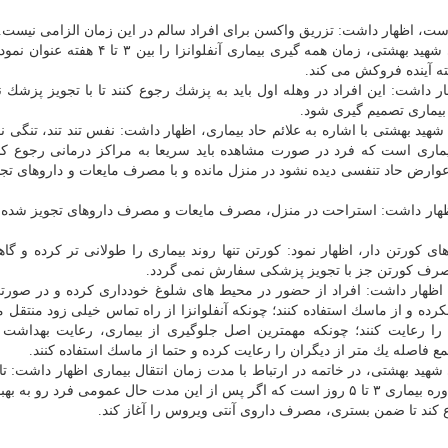
 است، اظهار داشت: تزریق واكسن برای افراد سالم در این زمان الزامی نیست.
علوم پزشكی شهید بهشتی، زمان همه گیری بیماری آنفلوانزا را بین 
ه آینده فروكش می كند.
ظهار داشت: این افراد در وهله اول باید به پزشك رجوع كنند تا با تجویز پزشك 
 بیماری تصمیم گیری شود.
هید بهشتی با اشاره به علائم حاد بیماری، اظهار داشت: نفس تند تند، تنگی 
ماری است كه فرد در صورت مشاهده باید سریعا به مراكز درمانی رجوع كن
وارض حاد تنفسی دیده نشود در منزل مانده و با مصرف مایعات و داروهای تج
د، اظهار داشت: استراحت در منزل، مصرف مایعات و مصرف داروهای تجویز شده 
 كورتن دار، اظهار نمود: كورتن تنها روند بیماری را طولانی تر كرده و گاها
 مصرف كورتن جز با تجویز پزشكی سفارش نمی گردد.
ی، اظهار داشت: افراد از حضور در محیط های شلوغ خودداری كرده و در صورت
 و از ماسك استفاده كنند؛ چونكه آنفلوانزا از راه تماس خیلی زود منتقل 
 رعایت كنند؛ چونكه مهمترین اصل جلوگیری از بیماری، رعایت بهداشت
صله یك متر از دیگران را رعایت كرده و حتما از ماسك استفاده كنند.
ید بهشتی، در خاتمه در ارتباط با مدت زمان انتقال بیماری اظهار داشت: تا 
بیمار سرفه و عطسه دارد، احتمال انتقال وجود دارد. البته دوره بیماری ۳ تا ۵ روز است كه اگر پس از این مدت حال عمومی فرد 
وع كند تا ضمن بستری، مصرف داروی آنتی ویروس را آغاز كند.