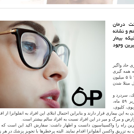
نت درمان
م و نشانه
یكه بیمار
یرین وجود
ری حاد واگیر
تا ۵ سال یك مرتبه همه گیری
گسترده انفلوانزا اتفاق می افتد كه طی این دوره حدود ۳ تا ۵ میلیون
نیا به دنبال مبتلا شدن
ك، سردرد و
بدن درد و آبریزش بینی، افزود: زنان باردار، كودكان زیر ۵۹ ماه،
یوی، كلیوی،
این بیماری قرار دارند و بنابراین احتمال ابتلای این افراد به انفلوانزا از اف
ارض و مرگ و میر در این افراد نسبت به افراد سالم بیشتر است.
ترین راه را واكسیناسیون دانست و اظهار داشت: سفارش اكید این است كه ا
 به تزریق
واكسن
آنفلوانزا اقدام نمایند. البته پرخطرها با تجویز
پزشك
در هر ز