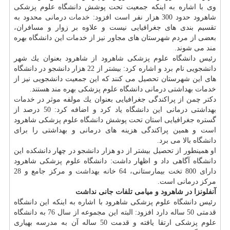
وی با اشاره به اینكه جمعیت تحت پوشش دانشگاه علوم پزشكی
شاهرود حدود 300 هزار نفر است افزود:
خدمات
درمانی محدود به
تقسیم بندی های جغرافیایی نیست و علاوه بر زوار و مسافران،
بعضی از مردم شهرستان های مجاور نیز از خدمات این دانشگاه بهره
مند می شوند.
رئیس دانشگاه علوم پزشكی شاهرود از شاهرود بعنوان یك شهر
دانشجویی نام برد و اشاره كرد: بیشتر از 22 هزار دانشجو در دانشگاه
های این شهرستان تحصیل می كنند كه این جمعیت دانشجویی نیز از
خدمات بهداشتی درمانی دانشگاه علوم پزشكی بهره مند هستند.
دكتر چمن از پراكندگی جغرافیایی بعنوان یك مولفه موثر در خدمات
بهداشتی درمانی این دانشگاه یاد كرد و اضافه كرد: 50 درصد از
گستره جغرافیایی استان تحت پوشش دانشگاه علوم پزشكی شاهرود
است و همین پراكندگی هزینه های درمانی و بهداشتی را برای
دانشگاه بالا می برد.
او همینطور از تحصیل بیشتر از دو هزار دانشجو در چهار دانشكده این
دانشگاه آگاهی داد و اظهار داشت: دانشگاه علوم پزشكی شاهرود
دارای 800 تخت بیمارستانی، 64 خانه
بهداشت
و مركز جامع و 28
مركز درمانی است.
آنفلونزا در شاهرود و میامی تلفات جانی نداشت
رئیس دانشگاه علوم پزشكی شاهرود با اشاره به اینكه این دانشگاه
قدمتی 50 ساله دارد افزود: البته این مجموعه از سال 76 به دانشگاه
علوم پزشكی ارتقا یافته و قدمت 50 ساله آن به مدرسه بهیاری