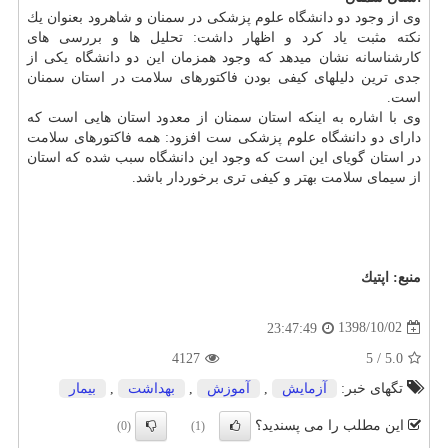
وی از وجود دو دانشگاه علوم پزشكی در سمنان و شاهرود بعنوان یك
نكته مثبت یاد كرد و اظهار داشت: تحلیل ها و بررسی های
كارشناسانه نشان میدهد كه وجود همزمان این دو دانشگاه یكی از
جدی ترین دلیلهای كیفی بودن فاكتورهای سلامت در استان سمنان
است.
وی با اشاره به اینكه استان سمنان از معدود استان هایی است كه
دارای دو دانشگاه علوم پزشكی ست افزود: همه فاكتورهای سلامت
در استان گویای این است كه وجود این دانشگاه سبب شده كه استان
از سیمای سلامت بهتر و كیفی تری برخوردار باشد.
منبع:
اپتیك
1398/10/02
23:47:49
4127
5
/
5.0
تگهای خبر:
آزمایش
,
آموزش
,
بهداشت
,
بیمار
این مطلب را می پسندید؟
(0)
(1)