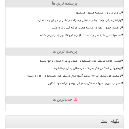
پربیننده ترین ها
برقراری پرواز مستقیم مشهد - استانبول
پزشکی دیگر درآمد، رضایت شغلی و منزلت اجتماعی را در آن واحد ندارد
راهنمای حضور ایمن در مراسم طولانی از کم آبی تا گرمازدگی
۲۵ هیأت دیپلماتیک در چند ساعت از راه فرودگاه مهرآباد پذیرش شدند
پربحث ترین ها
هشدار ادامه بارندگی های تابستانه و رعدوبرق در ۴ استان تا چهارشنبه
بیماری ای که کسی فکر نمی کند خردسالان به آن مبتلا شوند
وضعیت جوی کشور در ۷۲ ساعت آینده موج بارندگی های تابستانه در راه ۱۱ استان
ممنوعیت ورود حیوانات خانگی به مراکز تهیه و عرضه مواد غذایی
جدیدترین ها
تگهای اپتیك