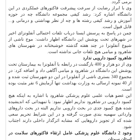
برمی گردد.
وی با ابراز رضایت از سرعت پیشرفت فاكتورهای عملكردی در این
دانشگاه اشاره كرد: رشد كیفی مجموعه دانشگاه چه در حوزه
آموزش
و رشد كیفی رشته ها و چه از نظر بهداشتی و درمانی و...
قابل قبول است.
چمن در پاسخ به پرسش ایسنا درباب تلفات احتمالی آنفلونزای اخیر
در شهرهای تحت پوشش این دانشگاه اظهار داشت: موج ناشی از
شیوع آنفلونزا در چند هفته گذشته خوشبختانه در شهرستان های
شاهرود و میامی هیچ تلفات جانی نداشته است.
شاهرود كمبود دارویی ندارد
وی از دو هزار و 400 بازگشت در رابطه با آنفلونزا به بیمارستان تحت
پوشش این دانشگاه در شاهرود و میامی آگاهی داد و اضافه كرد: در
مجموع 340 بستری ناشی از آنفلونزا در این دو شهرستان ثبت شده و
از 40 نمونه ارسالی به
وزارت بهداشت
تنها آزمایش 6 نفر مثبت بوده
است.
این عضو هیات علمی علوم پزشكی شاهرود با اشاره به اینكه هیچ
كمبود دارویی در شاهرود نداریم اظهار نمود: با تمهیداتی كه اندیشیده
شده هیچ كمبود جدی در بحث دارویی نداریم البته در بحث داروهای
وارداتی سهمیه بندی صورت گرفته و در این شرایط تحریم سعی
شده كه از تجویز داروهایی كه مشابه اثرگذار داخلی دارند اجتناب
شود.
وجود 2 دانشگاه علوم پزشكی عامل ارتقاء فاكتورهای
سلامت
در
استان سمنان