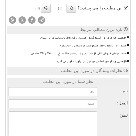
این مطلب را می پسندید؟
(0)
(1)
X
تازه ترین مطالب مرتبط
وضعیت هوای ۵ روز آینده کشور هشدار رگبارهای تابستانی در ۷ استان
هشدار در رابطه با خطر مسمومیت خردسالان با این دارو
سیستم های فروش خالی از بلیت پرواز اربعین سقف نرخ بلیت 24 و 28 میلیون
بازسازی رادار هواشناسی بوشهر در اولویت قرار می گیرد
نظرات بینندگان در مورد این مطلب
نظر شما در مورد این مطلب
نام:
ایمیل:
نظر: