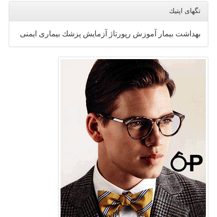
تگهای اپتیك
بهداشت
بیمار
آموزش
رپورتاژ
آزمایش
پزشك
بیماری
ایمنی