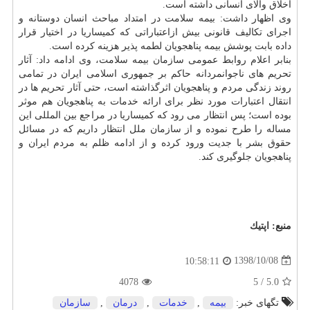
اخلاق والای انسانی داشته است.
وی اظهار داشت: بیمه سلامت در امتداد مباحث انسان دوستانه و
اجرای تكالیف قانونی بیش ازاعتباراتی كه كمیساریا در اختیار قرار
داده بابت پوشش بیمه پناهجویان لطمه پذیر هزینه كرده است.
بنابر اعلام روابط عمومی سازمان بیمه سلامت، وی ادامه داد: آثار
تحریم های ناجوانمردانه حاكم بر جمهوری اسلامی ایران در تمامی
روند زندگی مردم و پناهجویان اثرگذاشته است، حتی آثار تحریم ها در
انتقال اعتبارات مورد نظر برای ارائه خدمات به پناهجویان هم موثر
بوده است؛ پس انتظار می رود كه كمیساریا در مراجع بین المللی این
مساله را طرح نموده و از سازمان ملل انتظار داریم كه در مسائل
حقوق بشر با جدیت ورود كرده و از ادامه ظلم به مردم ایران و
پناهجویان جلوگیری كند.
منبع:
اپتیك
1398/10/08
10:58:11
4078
5
/
5.0
تگهای خبر:
بیمه
,
خدمات
,
درمان
,
سازمان