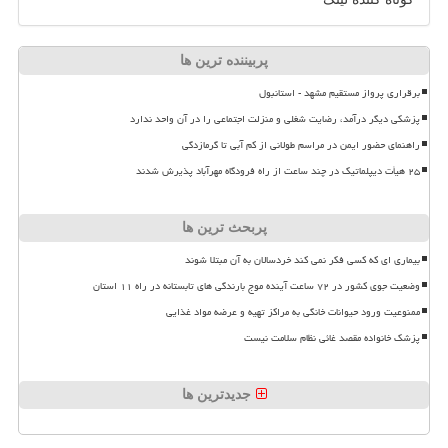
پربیننده ترین ها
برقراری پرواز مستقیم مشهد - استانبول
پزشکی دیگر درآمد، رضایت شغلی و منزلت اجتماعی را در آن واحد ندارد
راهنمای حضور ایمن در مراسم طولانی از کم آبی تا گرمازدگی
۲۵ هیأت دیپلماتیک در چند ساعت از راه فرودگاه مهرآباد پذیرش شدند
پربحث ترین ها
بیماری ای که کسی فکر نمی کند خردسالان به آن مبتلا شوند
وضعیت جوی کشور در ۷۲ ساعت آینده موج بارندگی های تابستانه در راه ۱۱ استان
ممنوعیت ورود حیوانات خانگی به مراکز تهیه و عرضه مواد غذایی
پزشک خانواده مقصد غائی نظام سلامت نیست
جدیدترین ها