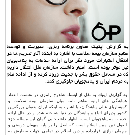
به گزارش اپتیك معاون برنامه ریزی، مدیریت و توسعه
منابع سازمان بیمه سلامت با اشاره به اینكه آثار تحریم ها در
انتقال اعتبارات مورد نظر برای ارائه خدمات به پناهجویان
نیز موثر بوده است، اظهار داشت: سازمان ملل انتظار داریم
كه در مسائل حقوق بشر با جدیت ورود كرده و از ادامه ظلم
به مردم ایران و پناهجویان جلوگیری كند.
به گزارش اپتیك به نقل از ایسنا،
شاهرخ رامزی در نشست انعقاد
هماهنگی های اولیه تفاهم نامه میان
سازمان
بیمه
سلامت
و
كمیساریای عالی پناهندگان، با اشاره به اینكه ایران بعنوان بزرگترین
كشور پذیرای اتباع و پناهندگان در دنیا شناخته شده و در حال ارائه
خدمات
به پناهجویان است، اظهار داشت: بی گمان این مساله جزء
اصول دین مبین اسلام است كه اصل را بر پایه میهمان دوستی و
میهمان نوازی قرارداده و دین اسلام در تمامی جهات سفارش به