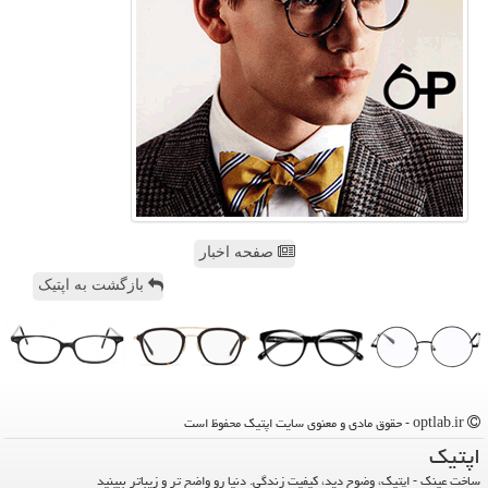
صفحه اخبار
بازگشت به اپتیک
optlab.ir - حقوق مادی و معنوی سایت اپتیك محفوظ است
اپتیك
ساخت عینک - اپتیک، وضوح دید، کیفیت زندگی. دنیا رو واضح تر و زیباتر ببینید