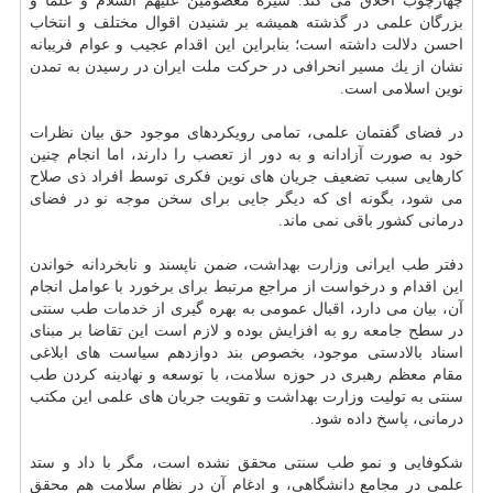
چهارچوب اخلاق می كند. سیره معصومین علیهم السلام و علما و
بزرگان علمی در گذشته همیشه بر شنیدن اقوال مختلف و انتخاب
احسن دلالت داشته است؛ بنابراین این اقدام عجیب و عوام فریبانه
نشان از یك مسیر انحرافی در حركت ملت ایران در رسیدن به تمدن
نوین اسلامی است.
در فضای گفتمان علمی، تمامی رویكردهای موجود حق بیان نظرات
خود به صورت آزادانه و به دور از تعصب را دارند، اما انجام چنین
كارهایی سبب تضعیف جریان های نوین فكری توسط افراد ذی صلاح
می شود، بگونه ای كه دیگر جایی برای سخن موجه نو در فضای
درمانی كشور باقی نمی ماند.
دفتر طب ایرانی
وزارت بهداشت
، ضمن ناپسند و نابخردانه خواندن
این اقدام و درخواست از مراجع مرتبط برای برخورد با عوامل انجام
آن، بیان می دارد، اقبال عمومی به بهره گیری از
خدمات
طب سنتی
در سطح جامعه رو به افزایش بوده و لازم است این تقاضا بر مبنای
اسناد بالادستی موجود، بخصوص بند دوازدهم سیاست های ابلاغی
مقام معظم رهبری در حوزه
سلامت
، با توسعه و نهادینه كردن طب
سنتی به تولیت وزارت بهداشت و تقویت جریان های علمی این مكتب
درمانی، پاسخ داده شود.
شكوفایی و نمو طب سنتی محقق نشده است، مگر با داد و ستد
علمی در مجامع دانشگاهی، و ادغام آن در نظام سلامت هم محقق