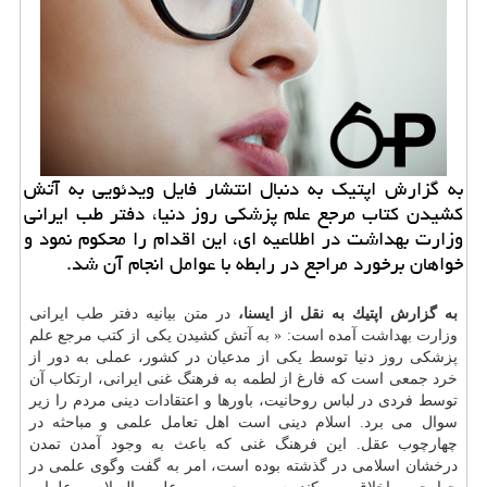
به گزارش اپتیك به دنبال انتشار فایل ویدئویی به آتش
كشیدن كتاب مرجع علم پزشكی روز دنیا، دفتر طب ایرانی
وزارت بهداشت در اطلاعیه ای، این اقدام را محكوم نمود و
خواهان برخورد مراجع در رابطه با عوامل انجام آن شد.
به گزارش اپتیك به نقل از ایسنا،
در متن بیانیه دفتر طب ایرانی
وزارت
بهداشت
آمده است: « به آتش كشیدن یكی از كتب مرجع علم
پزشكی روز دنیا توسط یكی از مدعیان در كشور، عملی به دور از
خرد جمعی است كه فارغ از لطمه به فرهنگ غنی ایرانی، ارتكاب آن
توسط فردی در لباس روحانیت، باورها و اعتقادات دینی مردم را زیر
سوال می برد. اسلام دینی است اهل تعامل علمی و مباحثه در
چهارچوب عقل. این فرهنگ غنی كه باعث به وجود آمدن تمدن
درخشان اسلامی در گذشته بوده است، امر به گفت وگوی علمی در