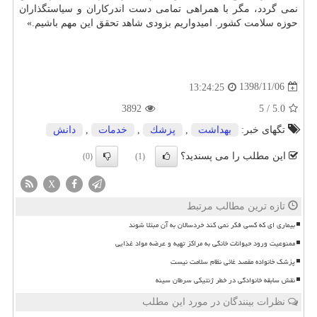
نمی گردد، مگر با همراهی تمامی دست اندركاران و سیاستگذاران
حوزه سلامت كشور. امیدواریم بزودی شاهد تحقق این مهم باشیم.»
1398/11/06
13:24:25
3892
5
/
5.0
تگهای خبر:
بهداشت
,
پزشك
,
خدمات
,
دانش
این مطلب را می پسندید؟
(0)
(1)
X
تازه ترین مطالب مرتبط
بیماری ای که کسی فکر نمی کند خردسالان به آن مبتلا شوند
ممنوعیت ورود حیوانات خانگی به مراکز تهیه و عرضه مواد غذایی
پزشک خانواده مقصد غائی نظام سلامت نیست
نقش سابقه خانوادگی در خطر ژنتیکی سرطان سینه
نظرات بینندگان در مورد این مطلب