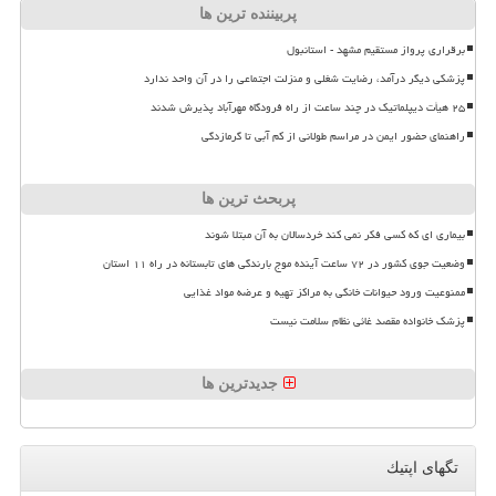
پربیننده ترین ها
برقراری پرواز مستقیم مشهد - استانبول
پزشکی دیگر درآمد، رضایت شغلی و منزلت اجتماعی را در آن واحد ندارد
۲۵ هیأت دیپلماتیک در چند ساعت از راه فرودگاه مهرآباد پذیرش شدند
راهنمای حضور ایمن در مراسم طولانی از کم آبی تا گرمازدگی
پربحث ترین ها
بیماری ای که کسی فکر نمی کند خردسالان به آن مبتلا شوند
وضعیت جوی کشور در ۷۲ ساعت آینده موج بارندگی های تابستانه در راه ۱۱ استان
ممنوعیت ورود حیوانات خانگی به مراکز تهیه و عرضه مواد غذایی
پزشک خانواده مقصد غائی نظام سلامت نیست
جدیدترین ها
تگهای اپتیك