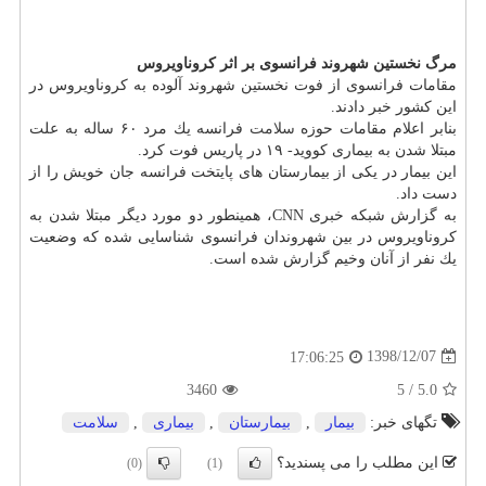
مرگ نخستین شهروند فرانسوی بر اثر كروناویروس
مقامات فرانسوی از فوت نخستین شهروند آلوده به كروناویروس در
این كشور خبر دادند.
بنابر اعلام مقامات حوزه
سلامت
فرانسه یك مرد ۶۰ ساله به علت
مبتلا شدن به بیماری كووید- ۱۹ در پاریس فوت كرد.
این بیمار در یكی از بیمارستان های پایتخت فرانسه جان خویش را از
دست داد.
به گزارش شبكه خبری CNN، همینطور دو مورد دیگر مبتلا شدن به
كروناویروس در بین شهروندان فرانسوی شناسایی شده كه وضعیت
یك نفر از آنان وخیم گزارش شده است.
1398/12/07
17:06:25
3460
5
/
5.0
تگهای خبر:
بیمار
,
بیمارستان
,
بیماری
,
سلامت
این مطلب را می پسندید؟
(0)
(1)