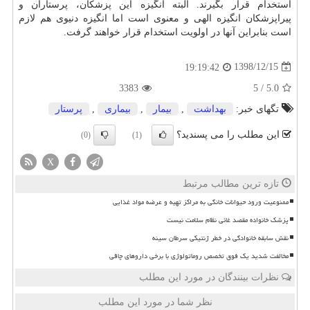
استخدام قرار بگیرند. البته انگیزه این پزشكان، پرستاران و
پیراپزشكان انگیزه الهی و معنوی است اما انگیزه دنیوی هم لازم
است بنابراین آنها در اولویت استخدام قرار خواهند گرفت.
1398/12/15
19:19:42
3383
5
/
5.0
تگهای خبر:
بهداشت
,
بیمار
,
بیماری
,
پرستار
این مطلب را می پسندید؟
(0)
(1)
X
تازه ترین مطالب مرتبط
ممنوعیت ورود حیوانات خانگی به مراکز تهیه و عرضه مواد غذایی
پزشک خانواده مقصد غائی نظام سلامت نیست
نقش سابقه خانوادگی در خطر ژنتیکی سرطان سینه
مخالفت شدید یک فوق تخصص روماتولوژی با برخی داروهای چاقی
نظرات بینندگان در مورد این مطلب
نظر شما در مورد این مطلب