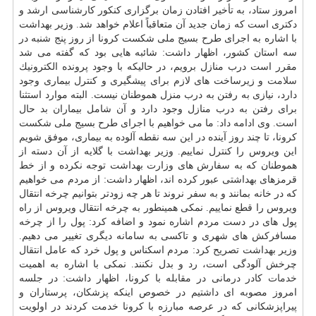
امروز ستاد، به تأخیر افتادن زمان برگزاری كنكور كارشناسی ارشد و
دكتری است كه زمان جدید آن متعاقباً اعلام خواهد شد. وزیر بهداشت
با اشاره به اجرای طرح بسیج ملی شكست كرونا از روز پنج شنبه در
سه استان كشور، اظهار داشت: شائبه هایی بود كه گفته می شد
مقرر است درب منازل برویم، در حالیكه با وجود پرونده الكترونیك
سلامت
و زیرساخت های لازم برای پیشگیری و كنترل بیماری وجود
دارد، نیازی به رفتن به درب منزل هموطنان نیست. البته موارد استثنا
برای رفتن به درب منازل وجود دارد و آن شامل بیماران بد حال
است. وی ادامه داد: ما می خواهیم با اجرای طرح بسیج ملی شكست
كرونا، تا چند روز آینده در این سه نقطه آلوده به بیماری، موفق شویم
این ویروس را كنترل نماییم. وزیر بهداشت با گلایه از آن دسته از
هموطنان كه به سفارش های وزارت بهداشت توجه نكرده و از خط
قرمزهای بهداشتی عبور كرده اند، اظهار داشت: از مردم می خواهیم
كه در خانه بمانند و به سفر نروند تا هر چه زودتر بتوانیم چرخه انتقال
ویروس را قطع نماییم. نمكی همینطور به چرخه انتقال ویروس از راه
پول های در دست مردم اشاره نمود و اضافه كرد: پول را از چرخه
مسافركش های شهری و تاكسی به سامانه دیگری تغییر می دهیم.
وزیر بهداشت تصریح كرد: مردم اسكناس و پول خرد كه عامل انتقال
چرخش آلودگی است، رد و بدل نكنند. نمكی با اشاره به اهمیت
خدمات
كادر درمانی در مقابله با كرونا، اظهار داشت: در جلسه
امروز مصوبه ای داشتیم در خصوص اینكه پزشكان، پرستاران و
پیراپزشكانی كه در عرصه مبارزه با كرونا خدمت كردند در اولویت