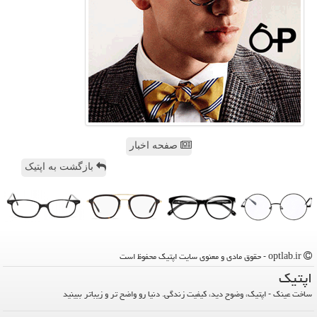
صفحه اخبار
بازگشت به اپتیک
optlab.ir - حقوق مادی و معنوی سایت اپتیك محفوظ است
اپتیك
ساخت عینک - اپتیک، وضوح دید، کیفیت زندگی. دنیا رو واضح تر و زیباتر ببینید