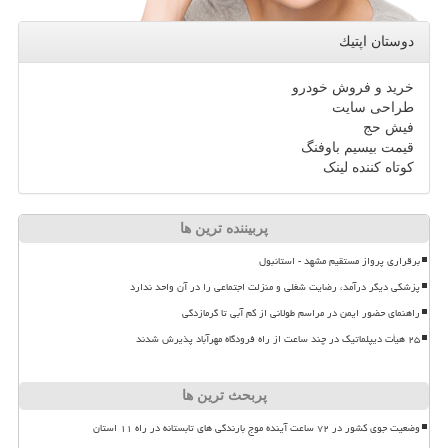
دوستان اپتیك
خرید و فروش خودرو
طراحی سایت
فیش حج
قیمت بیسیم باوفنگ
کوتاه کننده لینک
پربیننده ترین ها
برقراری پرواز مستقیم مشهد - استانبول
پزشکی دیگر درآمد، رضایت شغلی و منزلت اجتماعی را در آن واحد ندارد
راهنمای حضور ایمن در مراسم طولانی از کم آبی تا گرمازدگی
۲۵ هیأت دیپلماتیک در چند ساعت از راه فرودگاه مهرآباد پذیرش شدند
پربحث ترین ها
وضعیت جوی کشور در ۷۲ ساعت آینده موج بارندگی های تابستانه در راه ۱۱ استان