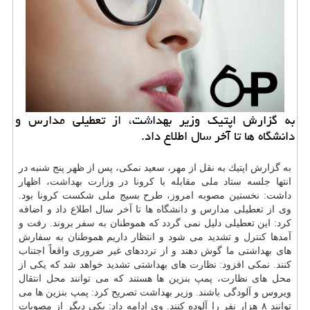
به گزارش اپتیك وزیر بهداشت، از تعطیلی مدارس و
دانشگاه ها تا آخر سال اطلاع داد.
به گزارش اپتیك به نقل از مهر، سعید نمكی، پس از ظهر پنج شنبه در
انتها جلسه ستاد ملی مقابله با كرونا در وزارت
بهداشت
، اظهار
داشت: نخستین مصوبه امروز، طرح بسیج ملی شكست كرونا بود.
وی از تعطیلی مدارس و
دانشگاه
ها تا آخر سال اطلاع داد و اضافه
كرد: این تعطیلی دلیل نمی گردد كه هموطنان به
سفر
بروند. رفت و
آمدها
كنترل
و تشدید می شود و انتظار داریم هموطنان به سفارش
های بهداشتی ما گوش دهند و از ترددهای غیر ضروری واقعاً اجتناب
كنند. نمكی افزود: نظارت های بهداشتی تشدید خواهد شد كه یكی از
محل های نظارت، پمپ بنزین ها هستند كه می توانند محل انتقال
ویروس و آلودگی باشند. وزیر بهداشت تصریح كرد: پمپ بنزین ها می
توانند ۸ هزار نفر را آلوده كنند. وی ادامه داد: یكی دیگر از مصوبات