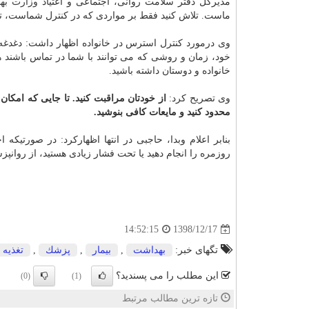
مدیركل دفتر سلامت روانی، اجتماعی و اعتیاد
وزارت به
ماست. تلاش كنید فقط بر مواردی كه در كنترل شماست، تمركز
وی درمورد كنترل استرس در خانواده اظهار داشت: دغدغه ها
خود، زمان و روشی كه می توانند با شما در تماس باشند 
خانواده و دوستان داشته باشید.
وی تصریح كرد:
از خودتان مراقبت كنید. تا جایی كه امكا
محدود كنید و مایعات كافی بنوشید.
بنابر اعلام وبدا، حاجبی در انتها اظهاركرد: در صورتیك
روزمره را انجام دهید یا تحت فشار زیادی هستید، از روانپ
1398/12/17
14:52:15
تگهای خبر:
بهداشت
,
بیمار
,
پزشك
,
تغذیه
این مطلب را می پسندید؟
(0)
(1)
تازه ترین مطالب مرتبط