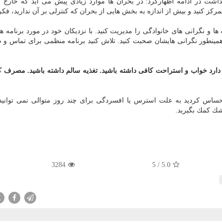
داشت
در ادامه اظهاركرد: در بحران ها موارد زیادی پیش می آید كه خارج 
 كنید و بیش از اندازه به بخش هایی از بحران كه كنترلی بر آن ندارید، فكر 
 و نگرانی های خانوادگی را مدیریت كنید. با نزدیكان خود در مورد برنامه ه
همینطور نگرانی هایشان صحبت كنید. تلاش كنید برنامه منظمی برای تماس و 
ن دارد خواب و استراحت كافی داشته باشید. تغذیه سالم داشته باشید. مصرف كا
ه احساس كردید به علت استرس یا افسردگی برای چند روز متوالی نمی توانید
زشك كمك بگیرید.
3284
5
/
5.0
X