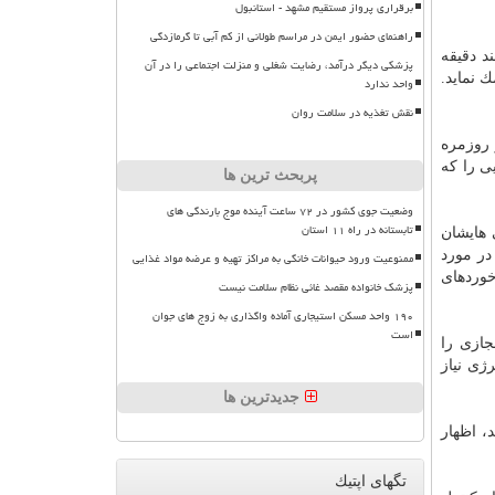
برقراری پرواز مستقیم مشهد - استانبول
راهنمای حضور ایمن در مراسم طولانی از کم آبی تا گرمازدگی
د دقیقه
پزشکی دیگر درآمد، رضایت شغلی و منزلت اجتماعی را در آن
 نماید.
واحد ندارد
نقش تغذیه در سلامت روان
 روزمره
ی را كه
پربحث ترین ها
وضعیت جوی کشور در ۷۲ ساعت آینده موج بارندگی های
تابستانه در راه ۱۱ استان
 هایشان
در مورد
ممنوعیت ورود حیوانات خانگی به مراکز تهیه و عرضه مواد غذایی
خوردهای
پزشک خانواده مقصد غائی نظام سلامت نیست
۱۹۰ واحد مسکن استیجاری آماده واگذاری به زوج های جوان
است
جازی را
ژی نیاز
جدیدترین ها
، اظهار
تگهای اپتیك