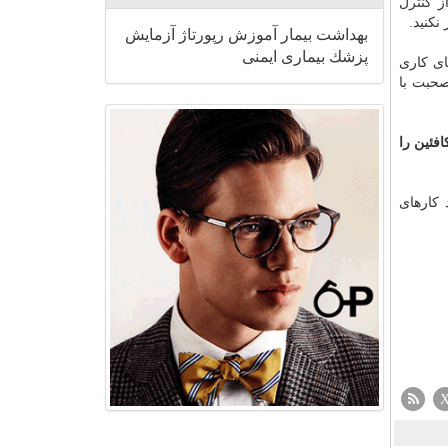
از
كنترل
نكنید.
بهداشت
بیمار
آموزش
رپورتاژ
آزمایش
پزشك
بیماری
ایمنی
ای كاری
صحبت با
فئین را
 كارهای