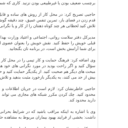
برچسب ضعیف بودن یا غیرطبیعی بودن نزنید. كاری كه شما 
حاجبی تصریح كرد: در محل كار از روش های ساده و قاب
قدم زدن در فضای باز، تمرین تنفس عمیق، چند دقیقه گوش
تلاش كنید لحظاتی هر چند كوتاه ذهنتان را از كار و یا نگرانی 
مدیركل دفتر سلامت روانی، اجتماعی و اعتیاد وزارت
بهد
قبلی خویش را حفظ كنید. نقش خویش را بعنوان عضوی از خا
برای شما آرامش بخش است، در برنامه تان بگنجانید.
وی اضافه كرد: فرهنگ حمایت و كار تیمی را در محل كار تقو
سؤال كنید و اگر راحت بودید در مورد نگرانی های خود هم
مبحث های دیگر هم صحبت كنید. از یكدیگر حمایت كنید و حا
بیش از حد می كنند، به یكدیگر بازخورد مثبت بدهید و تلاش 
حاجبی خاطرنشان كرد: لازم است در جریان اطلاعات و خب
محدود كنید. چك كردن مكرر شبكه های مجازی می تواند است
دارید محدود كند.
وی با اشاره به اینكه مراقب باشید كه در شرایط بحرانی 
داشت: بخشی از فرایند بهبود بیماران مربوط به مشاهده حا