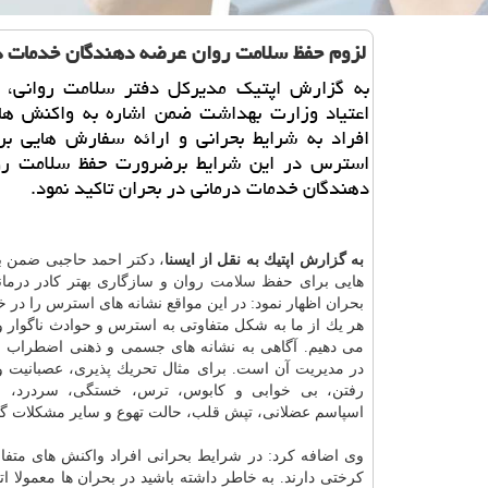
لزوم حفظ سلامت روان عرضه دهندگان خدمات در
به گزارش اپتیك مدیركل دفتر سلامت روانی، ا
اعتیاد وزارت بهداشت ضمن اشاره به واكنش ها
افراد به شرایط بحرانی و ارائه سفارش هایی ب
استرس در این شرایط برضرورت حفظ سلامت ر
دهندگان خدمات درمانی در بحران تاكید نمود.
به گزارش اپتیك به نقل از ایسنا
، دكتر احمد حاجبی ضمن 
هایی برای حفظ
سلامت
روان و سازگاری بهتر كادر درمان
بحران اظهار نمود: در این مواقع نشانه های استرس را در خ
هر یك از ما به شكل متفاوتی به استرس و حوادث ناگوار 
می دهیم. آگاهی به نشانه های جسمی و ذهنی اضطراب 
در مدیریت آن است. برای مثال تحریك پذیری، عصبانیت و 
رفتن، بی خوابی و كابوس، ترس، خستگی، سردرد، ع
اسپاسم عضلانی، تپش قلب، حالت تهوع و سایر مشكلات گ
وی اضافه كرد: در شرایط بحرانی افراد واكنش های متفا
كرختی دارند. به خاطر داشته باشید در بحران ها معمولا ات