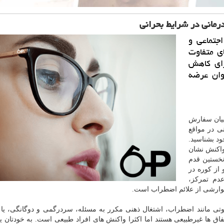
مانی در شرایط بحرانی
جتماعی و
ی متفاوت
رای كاهش
وان عرضه
بیان سفارش
ی در مواقع
ود بشناسید.
واكنش نشان
نخستین قدم
از كوره در
دم تمركز،
وارشی از علائم اضطراب است.
وتی مانند اضطراب، اشتغال ذهنی مكرر به مسئله، سردرگمی و دوگانگی، ی
فاق ها غیرطبیعی هستند اما اكثرا واكنش های افراد طبیعی است. به خودتان یا