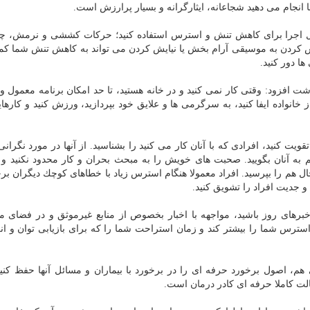
انجام می دهید شجاعانه، ایثارگرانه و بسیار پرارزش است.
ل اجرا برای كاهش تنش و استرس استفاده كنید؛ حركات كششی و نرمش، چن
 كردن به موسیقی آرام بخش یا نیایش كردن می تواند به كاهش تنش شما كمك
ها دور كنید.
اشت
افزود: وقتی كار نمی كنید و در خانه هستید، تا حد امكان برنامه معمول و
نواده ایفا كنید، به سرگرمی ها و علایق خود بپردازید، ورزش كنید و كارهای
یت كنید، افرادی كه با آنان كار می كنید را بشناسید. از آنها در مورد نگرانی
 به آنان بگویید. صحبت های خویش را به مبحث بحران و كار محدود نكنید و 
ل هم را بپرسید. افراد معمولا هنگام استرس زیاد با خطاهای كوچك دیگران بر
و جدیت افراد را تشویق كنید.
رهای روز باشید، مواجهه با اخبار بخصوص از منابع غیرموثق و در فضای م
رس شما را بیشتر كند و زمان استراحت شما را كه برای بازیابی توان و انر
هم، اصول برخورد حرفه ای را در برخورد با بیماران و مسائل آنها حفظ كنید
لت كاملا حرفه ای كادر
درمان
است.