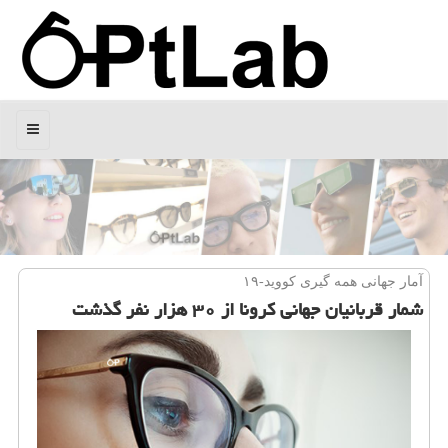
منو
آمار جهانی همه گیری كووید-۱۹
شمار قربانیان جهانی كرونا از ۳۰ هزار نفر گذشت