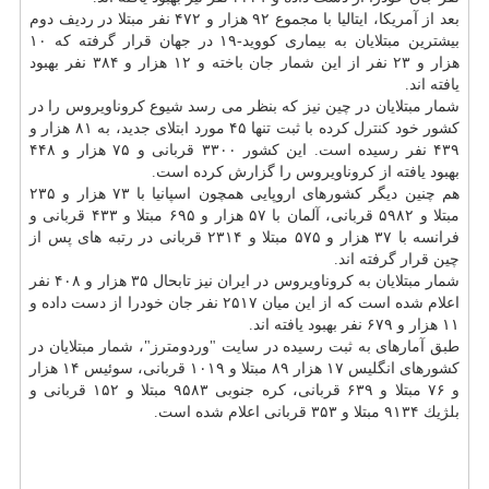
بعد از آمریكا، ایتالیا با مجموع ۹۲ هزار و ۴۷۲ نفر مبتلا در ردیف دوم
بیشترین مبتلایان به بیماری كووید-۱۹ در جهان قرار گرفته كه ۱۰
هزار و ۲۳ نفر از این شمار جان باخته و ۱۲ هزار و ۳۸۴
نفر بهبود
یافته اند.
شمار مبتلایان در چین نیز كه بنظر می رسد شیوع كروناویروس را در
كشور خود
كنترل
كرده با ثبت تنها ۴۵ مورد ابتلای جدید، به ۸۱ هزار و
۴۳۹ نفر رسیده است. این كشور ۳۳۰۰ قربانی و ۷۵ هزار و ۴۴۸
بهبود یافته از كروناویروس را گزارش كرده است.
هم چنین دیگر كشورهای اروپایی همچون اسپانیا با ۷۳ هزار و ۲۳۵
مبتلا و ۵۹۸۲ قربانی، آلمان با ۵۷ هزار و ۶۹۵ مبتلا و ۴۳۳ قربانی و
فرانسه با ۳۷ هزار و ۵۷۵ مبتلا و ۲۳۱۴ قربانی در رتبه های پس از
چین قرار گرفته اند.
شمار مبتلایان به كروناویروس در ایران نیز تابحال ۳۵ هزار و ۴۰۸ نفر
اعلام شده است كه از این میان ۲۵۱۷ نفر جان خودرا از دست داده و
۱۱ هزار و ۶۷۹ نفر بهبود یافته اند.
طبق آمارهای به ثبت رسیده در سایت "وردومترز"، شمار مبتلایان در
كشورهای انگلیس ۱۷ هزار ۸۹ مبتلا و ۱۰۱۹ قربانی، سوئیس ۱۴ هزار
و ۷۶ مبتلا و ۶۳۹ قربانی، كره جنوبی ۹۵۸۳ مبتلا و ۱۵۲ قربانی و
بلژیك ۹۱۳۴ مبتلا و ۳۵۳ قربانی اعلام شده است.