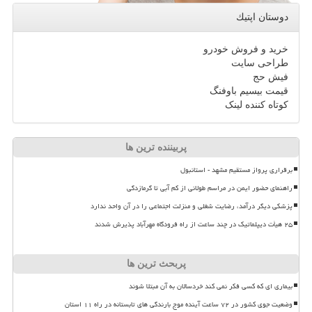
دوستان اپتیك
خرید و فروش خودرو
طراحی سایت
فیش حج
قیمت بیسیم باوفنگ
کوتاه کننده لینک
پربیننده ترین ها
برقراری پرواز مستقیم مشهد - استانبول
راهنمای حضور ایمن در مراسم طولانی از کم آبی تا گرمازدگی
پزشکی دیگر درآمد، رضایت شغلی و منزلت اجتماعی را در آن واحد ندارد
۲۵ هیأت دیپلماتیک در چند ساعت از راه فرودگاه مهرآباد پذیرش شدند
پربحث ترین ها
بیماری ای که کسی فکر نمی کند خردسالان به آن مبتلا شوند
وضعیت جوی کشور در ۷۲ ساعت آینده موج بارندگی های تابستانه در راه ۱۱ استان