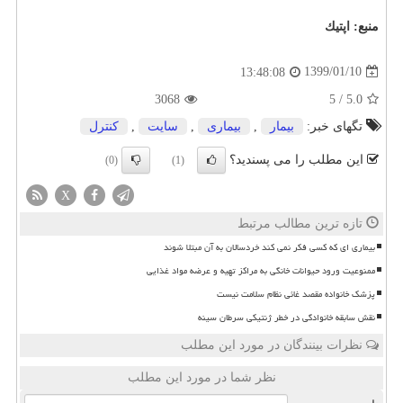
منبع:
اپتیك
1399/01/10
13:48:08
3068
5
/
5.0
تگهای خبر:
بیمار
,
بیماری
,
سایت
,
كنترل
این مطلب را می پسندید؟
(0)
(1)
X
تازه ترین مطالب مرتبط
بیماری ای که کسی فکر نمی کند خردسالان به آن مبتلا شوند
ممنوعیت ورود حیوانات خانگی به مراکز تهیه و عرضه مواد غذایی
پزشک خانواده مقصد غائی نظام سلامت نیست
نقش سابقه خانوادگی در خطر ژنتیکی سرطان سینه
نظرات بینندگان در مورد این مطلب
نظر شما در مورد این مطلب