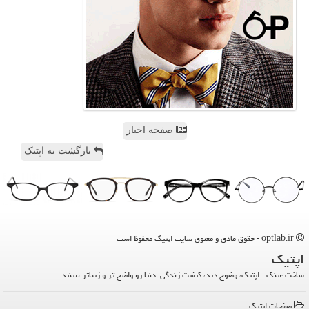
صفحه اخبار
بازگشت به اپتیک
optlab.ir - حقوق مادی و معنوی سایت اپتیك محفوظ است
اپتیك
ساخت عینک - اپتیک، وضوح دید، کیفیت زندگی. دنیا رو واضح تر و زیباتر ببینید
صفحات اپتیك