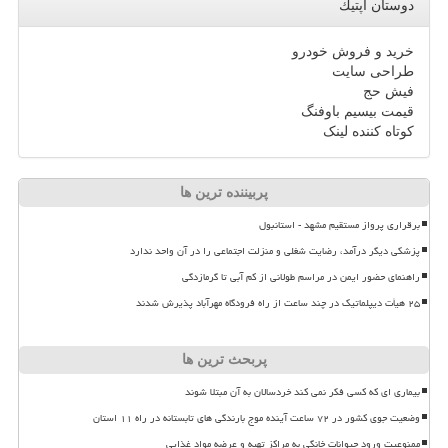
دوستان اپتیك
خرید و فروش خودرو
طراحی سایت
فیش حج
قیمت بیسیم باوفنگ
کوتاه کننده لینک
پربیننده ترین ها
برقراری پرواز مستقیم مشهد - استانبول
پزشکی دیگر درآمد، رضایت شغلی و منزلت اجتماعی را در آن واحد ندارد
راهنمای حضور ایمن در مراسم طولانی از کم آبی تا گرمازدگی
۲۵ هیأت دیپلماتیک در چند ساعت از راه فرودگاه مهرآباد پذیرش شدند
پربحث ترین ها
بیماری ای که کسی فکر نمی کند خردسالان به آن مبتلا شوند
وضعیت جوی کشور در ۷۲ ساعت آینده موج بارندگی های تابستانه در راه ۱۱ استان
ممنوعیت ورود حیوانات خانگی به مراکز تهیه و عرضه مواد غذایی