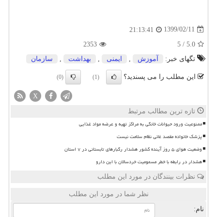
1399/02/11
21:13:41
2353
5
/
5.0
تگهای خبر:
آموزش
,
ایمنی
,
بهداشت
,
سازمان
این مطلب را می پسندید؟
(0)
(1)
X
تازه ترین مطالب مرتبط
ممنوعیت ورود حیوانات خانگی به مراکز تهیه و عرضه مواد غذایی
پزشک خانواده مقصد غائی نظام سلامت نیست
وضعیت هوای ۵ روز آینده کشور هشدار رگبارهای تابستانی در ۷ استان
هشدار در رابطه با خطر مسمومیت خردسالان با این دارو
نظرات بینندگان در مورد این مطلب
نظر شما در مورد این مطلب
نام: