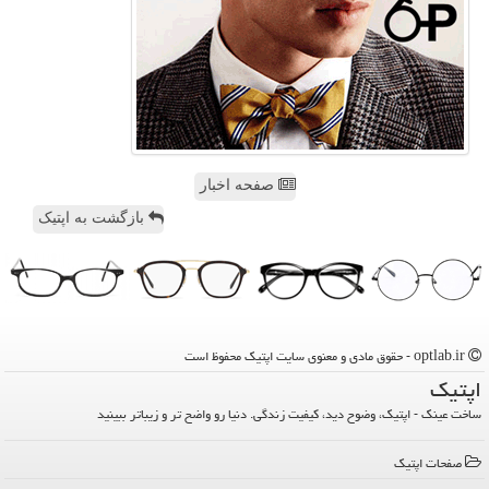
صفحه اخبار
بازگشت به اپتیک
optlab.ir - حقوق مادی و معنوی سایت اپتیك محفوظ است
اپتیك
ساخت عینک - اپتیک، وضوح دید، کیفیت زندگی. دنیا رو واضح تر و زیباتر ببینید
صفحات اپتیك