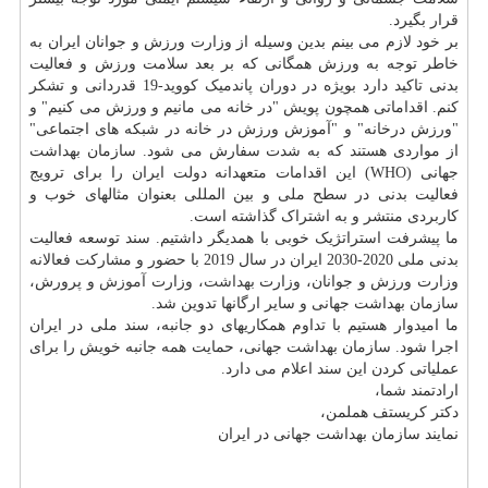
قرار بگیرد.
بر خود لازم می بینم بدین وسیله از وزارت ورزش و جوانان ایران به
خاطر توجه به ورزش همگانی که بر بعد سلامت ورزش و فعالیت
بدنی تاکید دارد بویژه در دوران پاندمیک کووید-19 قدردانی و تشکر
کنم. اقداماتی همچون پویش "در خانه می مانیم و ورزش می کنیم" و
"ورزش درخانه" و "آموزش ورزش در خانه در شبکه های اجتماعی"
از مواردی هستند که به شدت سفارش می شود. سازمان بهداشت
جهانی (WHO) این اقدامات متعهدانه دولت ایران را برای ترویج
فعالیت بدنی در سطح ملی و بین المللی بعنوان مثالهای خوب و
کاربردی منتشر و به اشتراک گذاشته است.
ما پیشرفت استراتژیک خوبی با همدیگر داشتیم. سند توسعه فعالیت
بدنی ملی 2020-2030 ایران در سال 2019 با حضور و مشارکت فعالانه
وزارت ورزش و جوانان، وزارت
بهداشت
، وزارت
آموزش
و پرورش،
سازمان بهداشت جهانی و سایر ارگانها تدوین شد.
ما امیدوار هستیم با تداوم همکاریهای دو جانبه، سند ملی در ایران
اجرا شود. سازمان بهداشت جهانی، حمایت همه جانبه خویش را برای
عملیاتی کردن این سند اعلام می دارد.
ارادتمند شما،
دکتر کریستف هملمن،
نمایند سازمان بهداشت جهانی در ایران