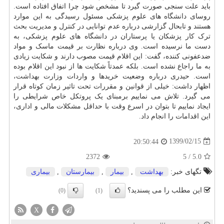
باید علت سنجی صورت گیرد تا مشخص شود چرا اتفاق افتاده است.
روسای
دانشگاه
های علوم پزشکی مسئول رسیدگی به این موارد
هستند و تابحال گزارشی درباره عدم توانایی در کنترل و مدیریت بحث
ترک کار پزشکان یا پرستاران در دانشگاه های علوم پزشکی، به
دست ما نرسیده است. وی درباره نظارت بر قیمت ماسک و مواد
ضدعفونی کننده، گفت: این اقلام قیمت مصوب دارند و شکایت زیادی
به ما راجاع نشده است. بلکه عمدتاً شکایت ها از نبود این اقلام بوده
است. حیدری درباره وضعیت خریدها و واردات وزارت
بهداشت
،
اظهار داشت: خیلی از قوانین و مقررات تحت تاثیر زمان کوتاه قرار
می گیرد. تلاش می نماییم برمبنای یک پروتکل خاص شرایطی را
ایجاد نماییم تا بتوان در اسرع وقت با حداقل مشکلات مالی و اداری،
این اقدامات را انجام داد.
1399/02/15
20:50:44
2372
5
/
5.0
تگهای خبر:
بهداشت
,
بیمار
,
بیمارستان
,
بیماری
این مطلب را می پسندید؟
(0)
(1)
X