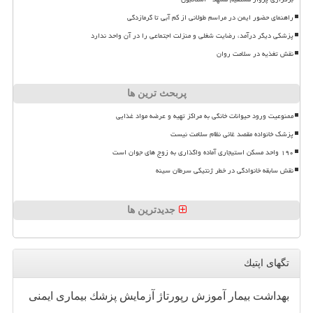
راهنمای حضور ایمن در مراسم طولانی از کم آبی تا گرمازدگی
پزشکی دیگر درآمد، رضایت شغلی و منزلت اجتماعی را در آن واحد ندارد
نقش تغذیه در سلامت روان
پربحث ترین ها
ممنوعیت ورود حیوانات خانگی به مراکز تهیه و عرضه مواد غذایی
پزشک خانواده مقصد غائی نظام سلامت نیست
۱۹۰ واحد مسکن استیجاری آماده واگذاری به زوج های جوان است
نقش سابقه خانوادگی در خطر ژنتیکی سرطان سینه
جدیدترین ها
تگهای اپتیك
بهداشت
بیمار
آموزش
رپورتاژ
آزمایش
پزشك
بیماری
ایمنی