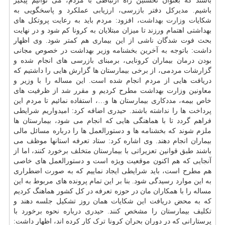
باشند که بعنوان نخستین راه ارتباطی با مردم، می توانیم پیگیر
باشیم. مدیرکل دفتر بازرسی، ارزیابی عملکرد و پاسخگویی به
شکایات
وزارت بهداشت
، افزود: مردم باید به رعایت پروتکل های
بهداشتی اهتمام ورزند تا میزان مبتلایان به کرونا کم شود و در نهایت
بحث فوت شدگان ناشی از این بیماری هم کمتر شود. وی اظهار
داشت: باتوجه به آخرین بخشنامه وزیر بهداشت در خصوص مجانی
بودن درمان بیماران کرونایی، برمبنای بازرسی های انجام شده و
گزارشات مردمی، از برخی بیمارستان ها گزارش هایی را داشتیم که
دریافت هایی از مردم انجام شده است. این مساله را با وزیر و
معاونین وزارت بهداشت مطرح کردیم و مقرر شد از ظرفیت های
خاص بیمه، مددکاری بیمارستان ها و…، استفاده نمائیم تا مردم این
پرداخت ها را نداشته باشند. حیدری اضافه کرد: امیدواریم شرایطی
فراهم گردد تا با هماهنگی هایی که انجام می شود، بیمارستان ها
ملزم شوند که بخشنامه ها و دستورالعمل ها را درباره مسائل مالی
بیماران انجام دهند. وی اشاره کرد: ستاد تعرفه استانها موظف می
باشند طبق قوانین تعزیراتی با بیمارستان متخلف برخورد کنند، اما از
آنجایی که هم اکنون موقعیت ویژه است و دستورالعمل های خاصی
هم مطرح است، باید شرایطی ایجاد نماییم که به صورت اضطراری
به این موارد رسیدگی شود. بنا بر این تمام پرونده های مربوط به این
مساله را با همکاران مان در حوزه تعرفه در کل کشور هماهنگ کردیم
که به محض دریافت این شکایات همان روز تشکیل جلسه دهند و
تکلیف بیمارستان را مشخص کنند. حیدری درباره نحوه برخورد با
پرستارانی که در دوران بحران کرونا ترک کار کرده اند، اظهار داشت: