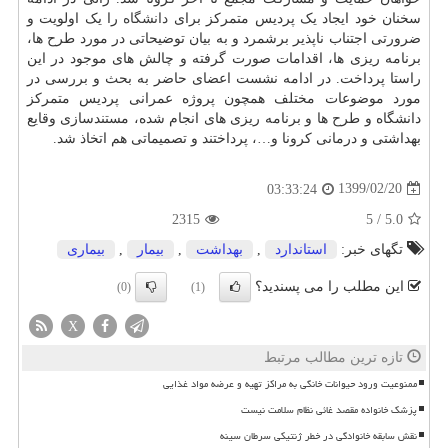
سخنان خود ایجاد یک پردیس متمرکز برای
دانشگاه
را یک اولویت و
ضرورتی اجتناب ناپذیر برشمرد و به بیان توضیحاتی در مورد طرح ها،
برنامه ریزی ها، اقدامات صورت گرفته و چالش های موجود در این
راستا پرداخت. در ادامه نشست اعضای حاضر به بحث و بررسی در
مورد موضوعات مختلف همچون پروژه عمرانی پردیس متمرکز
دانشگاه و طرح ها و برنامه ریزی های انجام شده، مستندسازی وقایع
بهداشتی و درمانی کرونا و…، پرداختند و تصمیماتی هم اتخاذ شد.
1399/02/20
03:33:24
2315
5
/
5.0
تگهای خبر:
استاندارد
,
بهداشت
,
بیمار
,
بیماری
این مطلب را می پسندید؟
(0)
(1)
X
تازه ترین مطالب مرتبط
ممنوعیت ورود حیوانات خانگی به مراکز تهیه و عرضه مواد غذایی
پزشک خانواده مقصد غائی نظام سلامت نیست
نقش سابقه خانوادگی در خطر ژنتیکی سرطان سینه