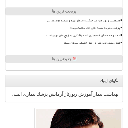
پربحث ترین ها
ممنوعیت ورود حیوانات خانگی به مراکز تهیه و عرضه مواد غذایی
پزشک خانواده مقصد غائی نظام سلامت نیست
۱۹۰ واحد مسکن استیجاری آماده واگذاری به زوج های جوان است
نقش سابقه خانوادگی در خطر ژنتیکی سرطان سینه
جدیدترین ها
تگهای اپتیك
بهداشت
بیمار
آموزش
رپورتاژ
آزمایش
پزشك
بیماری
ایمنی