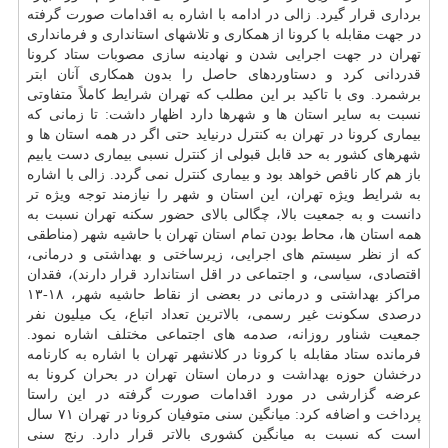
برداری قرار گیرد. زالی در ادامه با اشاره به اقدامات صورت گرفته
در جهت مقابله با کرونا از همکاری و تلاشهای استانداری و فرمانداری
تهران در جهت اجرایی شدن و نهادینه سازی مصوبات ستاد کرونا
قدردانی کرد و دستاوردهای حاصل را بدون همکاری آنان ابتر
برشمرد. وی با تاکید بر این مطلب که تهران شرایط کاملاً متفاوتی
نسبت به سایر استان ها و شهرها دارد اظهار داشت: تا زمانی که
بیماری کرونا در تهران به کنترل درنیاید حتی اگر در همه استان ها و
شهرهای کشور به حد قابل قبولی از کنترل نسبی بیماری دست یابیم
باز هم کار ناقص خواهد بود و بیماری کنترل نمی گردد. زالی با اشاره
به شرایط ویژه تهران، این استان و شهر را نیازمند توجه ویژه تر
دانست و به جمعیت بالا، چگالی بالای حضور سکنه تهران نسبت به
همه استان ها، محاط بودن تمام استان تهران با حاشیه شهر (مناطقی
که از نظر سیستم های اجرایی، زیرساختی و بهداشتی و درمانی،
اقتصادی، سیاسی، و اجتماعی در اقل
استاندارد
قرار دارند)، فقدان
مراکز بهداشتی و درمانی در بعضی از نقاط حاشیه شهر، ۱۸-۱۳
درصدی سکونت غیر رسمی، بالاترین تعداد اتباع، یک میلیون نفر
جمعیت شناور روزانه، صدمه های اجتماعی مختلف اشاره نمود.
فرمانده ستاد مقابله با کرونا در کلانشهر تهران با اشاره به کارنامه
درخشان حوزه
بهداشت
و درمان استان تهران در بحران کرونا به
عرضه گزارشی در مورد اقدامات صورت گرفته در این راستا
پرداخت و اضافه کرد: میانگین سنی متوفیان کرونا در تهران ۷۱ سال
است که نسبت به میانگین کشوری بالاتر قرار دارد. رنج سنی