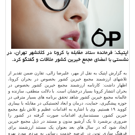
اپتیك: فرمانده ستاد مقابله با كرونا در كلانشهر تهران، در
نشستی با اعضای مجمع خیرین كشور ملاقات و گفتگو كرد.
به گزارش اپتیک به نقل از مهر، علیرضا زالی، تقارن ضمن تقدیر از
تلاشهای ارزشمند مجمع خیرین کشور بخصوص در بحران کرونا،
اظهار داشت: کارنامه ارزشمند مجمع خیرین کشور بخصوص در
بحران انتشار کرونا بسیار درخشان است. با دلالت منطقی، سازنده و
عالمانه مجمع خیرین کشور شاهد تحقق برنامه های بسیار مترقی در
حوزه پیشگیری، حمایت،
درمان
و ابعاد لجستیکی در مقابله با بیماری
کووید ۱۹ هستیم. وی با اشاره به اقدامات عظیم و تلاش بلیغ مجمع
خیرین کشور، مستندسازی اقدامات صورت گرفته در کشور را
ضروری برشمرد تا یک آرشیو مدون و مستند در ذیل مجمع خیرین
ایجاد شود که در سال های بعد بعنوان یک مستند ارزشمند برای
فرهنگ سازی نوین در عرصه خدمت رسانی به مردم مورد بهره