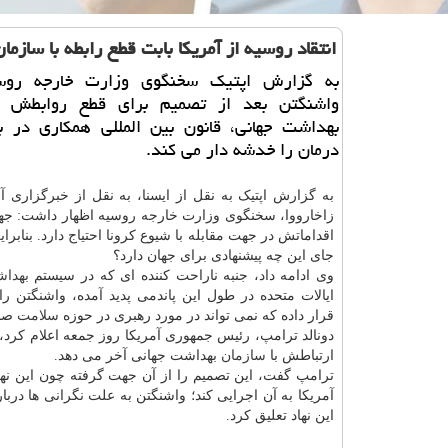
انتقاد روسیه از آمریكا بابت قطع رابطه با سازم
به گزارش اپتیك سخنگوی وزارت خارجه روس
واشنگتن بعد از تصمیم برای قطع روابطش ب
بهداشت جهانی، قانون بین المللی همكاری در 
درمان را خدشه دار می كند.
به گزارش اپتیک به نقل از ایسنا، به نقل از خبرگزاری آنا
زاخارووا، سخنگوی وزارت خارجه روسیه اظهار داشت: جها
اقداماتش در جهت مقابله با شیوع کرونا احتیاج دارد. بنابرای
جای این چه پیشنهادی برای جهان دارد؟
وی ادامه داد، جنبه ناراحت کننده ای که در سیستم
بهدا
ایالات متحده در طول این پاندمی پدید آمده، واشنگتن را
قرار داده که نمی تواند در مورد رهبری در حوزه
سلامت
صحب
دونالد ترامپ، رئیس جمهوری آمریکا روز جمعه اعلام کرد،
ارتباطش با
سازمان
بهداشت جهانی آخر می دهد.
ترامپ گفت، این تصمیم را از آن جهت گرفته چون این نهاد
آمریکا به آن اجرایی کند؛ واشنگتن به علت نگرانی ها در
این نهاد تعلیق کرد.