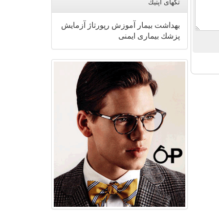
تگهای اپتیك
بهداشت
بیمار
آموزش
رپورتاژ
آزمایش
پزشك
بیماری
ایمنی