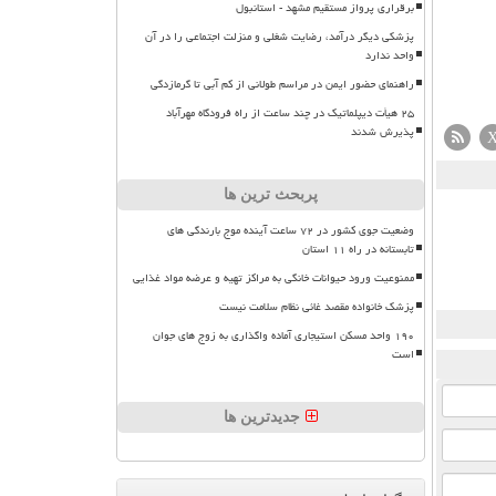
برقراری پرواز مستقیم مشهد - استانبول
پزشکی دیگر درآمد، رضایت شغلی و منزلت اجتماعی را در آن
واحد ندارد
راهنمای حضور ایمن در مراسم طولانی از کم آبی تا گرمازدگی
۲۵ هیأت دیپلماتیک در چند ساعت از راه فرودگاه مهرآباد
پذیرش شدند
پربحث ترین ها
وضعیت جوی کشور در ۷۲ ساعت آینده موج بارندگی های
تابستانه در راه ۱۱ استان
ممنوعیت ورود حیوانات خانگی به مراکز تهیه و عرضه مواد غذایی
پزشک خانواده مقصد غائی نظام سلامت نیست
۱۹۰ واحد مسکن استیجاری آماده واگذاری به زوج های جوان
است
جدیدترین ها