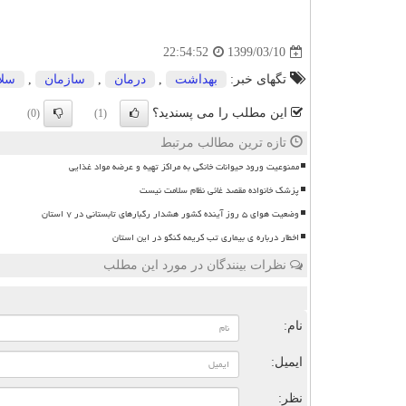
1399/03/10
22:54:52
تگهای خبر:
بهداشت
,
درمان
,
سازمان
,
سلا
این مطلب را می پسندید؟
(0)
(1)
تازه ترین مطالب مرتبط
ممنوعیت ورود حیوانات خانگی به مراکز تهیه و عرضه مواد غذایی
پزشک خانواده مقصد غائی نظام سلامت نیست
وضعیت هوای ۵ روز آینده کشور هشدار رگبارهای تابستانی در ۷ استان
اخطار درباره ی بیماری تب کریمه کنگو در این استان
نظرات بینندگان در مورد این مطلب
ن
نام:
ایمیل:
نظر: