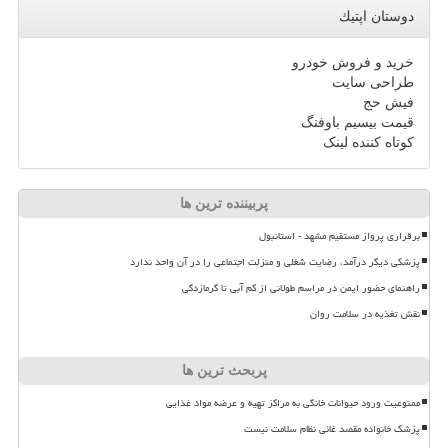
دوستان اپتیك
خرید و فروش خودرو
طراحی سایت
فیش حج
قیمت بیسیم باوفنگ
کوتاه کننده لینک
پربیننده ترین ها
برقراری پرواز مستقیم مشهد - استانبول
پزشکی دیگر درآمد، رضایت شغلی و منزلت اجتماعی را در آن واحد ندارد
راهنمای حضور ایمن در مراسم طولانی از کم آبی تا گرمازدگی
نقش تغذیه در سلامت روان
پربحث ترین ها
ممنوعیت ورود حیوانات خانگی به مراکز تهیه و عرضه مواد غذایی
پزشک خانواده مقصد غائی نظام سلامت نیست