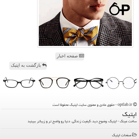
صفحه اخبار
بازگشت به اپتیک
optlab.ir - حقوق مادی و معنوی سایت اپتیك محفوظ است
اپتیك
ساخت عینک - اپتیک، وضوح دید، کیفیت زندگی. دنیا رو واضح تر و زیباتر ببینید
صفحات اپتیك