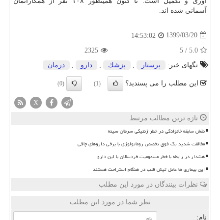
آوری و تکمیل است. تا کنون همینطور ۱۰۸ نفر از همکارانمان
آسمانی شده اند.
1399/03/20
14:53:02
2325
5
/
5.0
تگهای خبر:
پرستار
,
پزشك
,
دارو
,
درمان
این مطلب را می پسندید؟
(0)
(1)
X
تازه ترین مطالب مرتبط
نقش سابقه خانوادگی در خطر ژنتیکی سرطان سینه
مخالفت شدید یک فوق تخصص روماتولوژی با برخی داروهای چاقی
هشدار در رابطه با خطر مسمومیت خردسالان با این دارو
این بیماری ها عامل تپش قلب در هنگام استراحت هستند
نظرات بینندگان در مورد این مطلب
نظر شما در مورد این مطلب
نام: