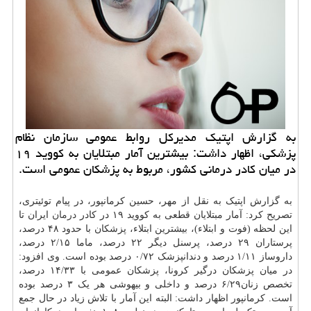
به گزارش اپتیك مدیركل روابط عمومی سازمان نظام
پزشكی، اظهار داشت: بیشترین آمار مبتلایان به كووید ۱۹
در میان كادر درمانی كشور، مربوط به پزشكان عمومی است.
به گزارش اپتیک به نقل از مهر، حسین کرمانپور، در پیام توئیتری،
تصریح کرد: ‏آمار مبتلایان قطعی به ‎کووید ۱۹ در کادر
درمان
ایران تا
این لحظه (فوت و ابتلاء)، بیشترین ابتلاء، پزشکان با حدود ۴۸ درصد،
پرستاران ۲۹ درصد، پرسنل دیگر ۲۲ درصد، ماما ۲/۱۵ درصد،
داروساز ۱/۱۱ درصد و دندانپزشک ۰/۷۲ درصد بوده است. وی افزود:
در میان پزشکان درگیر کرونا، پزشکان عمومی با ۱۴/۳۳ درصد،
تخصص زنان۶/۲۹ درصد و داخلی و بیهوشی هر یک ۳ درصد بوده
است. کرمانپور اظهار داشت: البته این آمار با تلاش زیاد در حال جمع