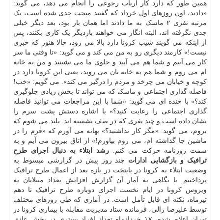
همین طور که دارد کار ارباب رجوعی را انجام می دهد، می گوید:
«دادند، اون روزهای اول خرداد که گفتند مبحث جدی شده است، یک
مرتبه نفری ۲ ماسک به ما دادند اما همان بار بود، بعد دیگر خیلی
جدی نگرفته اند، البته انگار می خواهند باردیگر یک کاری بکنند، پس
از اینکه می گویند شیب کرونا دارد بالا می رود، حالا هنوز که خبری
نیست!» کارمند دیگری رو به من می کند و می گوید: «تا وقتی ما سر
کار می آییم و شما هم می آیید و جلوی ما می نشینید و من به خانه
ام می روم و شما هم به خانه تان می روید، یعنی این کرونا دارد در
کوچه و خیابان می چرخد و مردم را درگیر می کند». می گویم: «خب!
فاصله گذاری اجتماعی و ماسک که می تواند تا بخش زیادی جلوگیری
کند؟» با خنده ای می گوید: «شما با این مراجعات می توانید فاصله
گذاری اجتماعی را رعایت کنید؟» با اشاره دستش پشت سرم را
نشان داده است و چند نفری که در صف نشسته اند. بلند می شوم که
بروم، می گوید: «مگر کار نداشتید؟» بهانه می آورم که «فرم را در
ماشین جا گذاشته ام، می روم بیاورم!» از اتاق بیرون می آیم و به
سمت روزنامه حرکت می کنم.
رشد ابتلاء به دنبال اجرای طرح
ترافیک و بازگشایی ادارات
چند روز پیش در گزارشی مبسوط به
وضعیت ابتلاء به کرونا در پایتخت در بازه بعد از اعمال طرح ترافیک
پرداختیم. با نگاهی به آمار آن گزارش افزایش تعداد مبتلایان به
ویروس کرونا در ایام نخست اجرای دوباره طرح ترافیک تا دهم
تیرماه، نکته ای قابل تأمل است. در آماری که طی روزهای مختلف
توسط علیرضا زالی، فرمانده ستاد مدیریت مقابله با بیماری کرونا در
تهران اعلام شده، ۱۷ خردادماه تعداد افراد بستری در بخش عادی