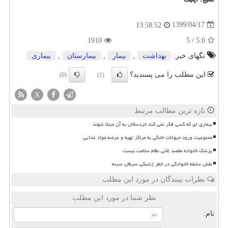
1399/04/17
13:58:52
1910
5
/
5.0
تگهای خبر:
بهداشت
,
بیمار
,
بیمارستان
,
بیماری
این مطلب را می پسندید؟
(0)
(1)
X
تازه ترین مطالب مرتبط
بیماری ای که کسی فکر نمی کند خردسالان به آن مبتلا شوند
ممنوعیت ورود حیوانات خانگی به مراکز تهیه و عرضه مواد غذایی
پزشک خانواده مقصد غائی نظام سلامت نیست
نقش سابقه خانوادگی در خطر ژنتیکی سرطان سینه
نظرات بینندگان در مورد این مطلب
نظر شما در مورد این مطلب
نام: