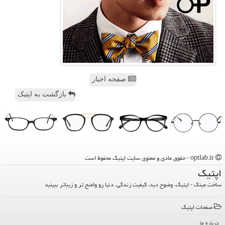
صفحه اخبار
بازگشت به اپتیک
optlab.ir - حقوق مادی و معنوی سایت اپتیك محفوظ است
اپتیك
ساخت عینک - اپتیک، وضوح دید، کیفیت زندگی. دنیا رو واضح تر و زیباتر ببینید
صفحات اپتیك
درباره ما