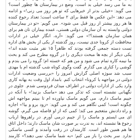
به ما می رسد خیلی بد است، وضع در بیمارستان ها چطور است؟
می گوید: «خیلی بدتر از خبرهایی که تو هر روز می زنی!» و ادامه
می دهد: «این عکس ها فقط برای ۲ ساعت است؛ تعداد رجوع کننده
ها هر روز بیشتر از روز قبل می شود». می گویم: «تو در بیمارستان
دولتی وابسته به آن سازمان دولتی هستی، عمده بیماران تان هم برای
همان سازمان هستند؟!» می گوید: «آره، انگار خیلی در ادارات
محافظت از کرونا جدی نیست، روز گذشته از یکی از بخش های اداره
تست دسته جمعی گرفته بودند که ظاهراً ۱۵ نفر مثبت شده اند!»
یکی دیگر از بچه ها مبحث دیگری را در گروه مطرح می کند و بحث
ما نیمه کاره تمام می شود و من هم که خسته ام؛ گروه را می بندم و
گوشی را کناری می گذارم. گفت وگوی کوتاه شب گذشته ام با مهدی
سبب شد سوژه اصلی گزارش امروز را «بررسی وضعیت ادارات
دولتی در مواجهه با کرونا» انتخاب کنم. بامداد اول وقت به بهانه کاری
وارد یکی از ادارات دولتی در اطراف میدان فردوسی شدم. جلوی در
نگهبانی نشسته است که تذکر می دهد «ماسک بزنید!» با آنکه در
جیبم ماسک دارم، می گویم ماسک نیاورده ام تا ببینم مواجهه اش
چگونه است! کمی نگاهم می کند و می گوید: «زود برو و بیا!» اجازه
و راه دادنش متعجبم می کند؛ کمی که از او فاصله می گیرم، گوشه
ای می ایستم و ماسک را از جیبم درمی آورم. در راهروها ارباب
رجوع ها نشسته اند، به ندرت بر صورت شان ماسک دارند؛ داخل اتاق
ها هم همین طور است. کارمندان در رفت وآمدند و کسی ماسکی
ندارد. سر بحث را باز می کنم؛ «به شما ماسک نمی دهند؟» کارمند