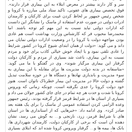
سر و کار دارند بیشتر در معرض ابتلاء به این بیماری قرار دارند».
فوق تخصص بیماری های عفونی، تاکید ستاد ملی مبارزه با کرونا و
شخص رئیس جمهور بر لحاظ کردن غیبت برای کارکنان و کارمندان
ادرات دولتی در صورت عدم استفاده از ماسک را نشانگر این دانست
که ادارات دولتی نباید نسبت به این مهم کم توجه باشند. اما
محمدرضا محبوب فر که کارشناس
وزارت بهداشت
است هم عادی
بودن مواجهه دولت با کرونا را در وضعیت ادارات دولتی نمایان می
داند و می گوید: «دولت از همان ابتدای شیوع کرونا در کشور شرایط
را عادی تلقی نمود و با ایجاد خوش خیالی کاذب برای خود و مردم
نسبت به این بیماری، باعث شد بسیاری از مردم و کارکنان دولت
گرفتار این بیماری مرگبار شوند». وی در گفتگو با ما می گوید:
«متاسفانه در بدنه دولت مدیریت ها برای مقابله با این بیماری به
سوء مدیریت و باندبازی نهادها و دستگاه ها در حوزه سلامت تبدیل
گشته و دولت حالا در مدیریت این بیمار خطرناک ناتوان است. هنوز
خود دولت کرونا را جدی نگرفته است، چونکه زمانی که ویروس
کرونا با شدت و حدت هر چه تمام در جای جای کشور جولان می داد و
بسیاری از استان ها در شرایط قرمز قرار گرفته بودند، رئیس جمهور
وعده الزامی کردن استفاده عمومی از ماسک را برای یک هفته بعد
صادر کرد». وی ادامه داد: «خبرهایی که از استانداری ها در استان
های با شرایط قرمز، زرد، نارنجی و… به گوش می رسد، نشان
دهنده آن است که برخی از کارکنان دولت، کارمندان شهرداری ها،
بانک ها، بیمه ها و… گرفتار ویروس کرونا شده اند که ابتلای بسیاری