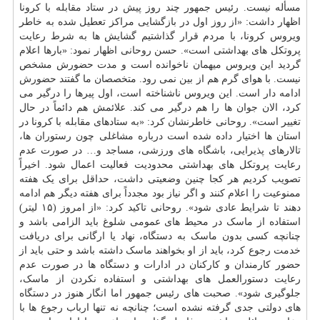
مسأله نیست. رئیس جمهور چند روز پیش در ستاد مقابله با کرونا
اظهار داشت: «از روز اول در بازگشایی مراکز تعطیل شده به خاطر
ویروس کرونا، با مردم قرار گذاشتیم گشایش ها به شرط رعایت
پروتکل های بهداشتی است». حسن روحانی اظهار نمود: «بارها اعلام
گردید این ویروس میهمان ناخوانده است و مدت حضورش مشخص
نیست. با هوای گرم هم از بین نمی رود. متخصصان ما گفتند حضورش
ادامه دار است. این ویروس ناشناخته است، اول پیرها را درگیر می
کرد، الان جوان ها را هم درگیر می کند. علائمش هم دائماً در حال
تغییر است». روحانی خاطرنشان کرد: «به ستادهای مقابله با کرونا در
استان ها اختیار داده شده است درباره مشاغلی چون رستوران ها،
تالارهای پذیرایی، باشگاه های ورزشی، مساجد و… در صورت عدم
رعایت پروتکل های بهداشتی محدودیت فعالیت اعمال شود. اخیراً
تصویب کردیم هر کجا چنین وضعیتی داشت، حداقل برای یک هفته
ممنوعیت را اعلام کنند و اگر نیاز بود مجدداً برای هفته دیگر هم ادامه
دهند تا شرایط عادی شود». روحانی تاکید کرد: «از امروز (۱۵ لیتر)
استفاده از ماسک در محیط های عمومی شلوغ باید الزامی باشد و
چنانچه کسی بدون ماسک به دستگاه، نهاد یا ارگانی برای دریافت
خدمت رجوع کرد، باید از او بخواهند ماسک داشته باشد و حتی باید از
حضور کارمندان و کارکنان در ادارات و دستگاه ها در صورت عدم
رعایت دستورالعمل های بهداشتی و استفاده نکردن از ماسک،
جلوگیری شود». صحبت های رئیس جمهور اما انگار هنوز در دستگاه
های دولتی جدی گرفته نشده است؛ چنانچه نه تنها ارباب رجوع ها با