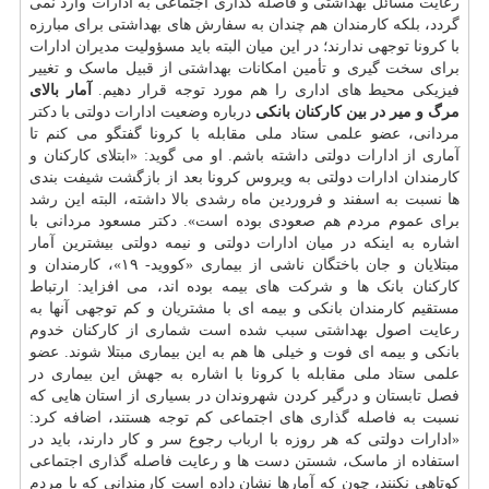
رعایت مسائل بهداشتی و فاصله گذاری اجتماعی به ادارات وارد نمی
گردد، بلکه کارمندان هم چندان به سفارش های بهداشتی برای مبارزه
با کرونا توجهی ندارند؛ در این میان البته باید مسؤولیت مدیران ادارات
برای سخت گیری و تأمین امکانات بهداشتی از قبیل ماسک و تغییر
فیزیکی محیط های اداری را هم مورد توجه قرار دهیم.
آمار بالای
مرگ و میر در بین کارکنان بانکی
درباره وضعیت ادارات دولتی با دکتر
مردانی، عضو علمی ستاد ملی مقابله با کرونا گفتگو می کنم تا
آماری از ادارات دولتی داشته باشم. او می گوید: «ابتلای کارکنان و
کارمندان ادارات دولتی به ویروس کرونا بعد از بازگشت شیفت بندی
ها نسبت به اسفند و فروردین ماه رشدی بالا داشته، البته این رشد
برای عموم مردم هم صعودی بوده است». دکتر مسعود مردانی با
اشاره به اینکه در میان ادارات دولتی و نیمه دولتی بیشترین آمار
مبتلایان و جان باختگان ناشی از بیماری «کووید- ۱۹»، کارمندان و
کارکنان بانک ها و شرکت های بیمه بوده اند، می افزاید: ارتباط
مستقیم کارمندان بانکی و بیمه ای با مشتریان و کم توجهی آنها به
رعایت اصول بهداشتی سبب شده است شماری از کارکنان خدوم
بانکی و بیمه ای فوت و خیلی ها هم به این بیماری مبتلا شوند. عضو
علمی ستاد ملی مقابله با کرونا با اشاره به جهش این بیماری در
فصل تابستان و درگیر کردن شهروندان در بسیاری از استان هایی که
نسبت به فاصله گذاری های اجتماعی کم توجه هستند، اضافه کرد:
«ادارات دولتی که هر روزه با ارباب رجوع سر و کار دارند، باید در
استفاده از ماسک، شستن دست ها و رعایت فاصله گذاری اجتماعی
کوتاهی نکنند، چون که آمارها نشان داده است کارمندانی که با مردم