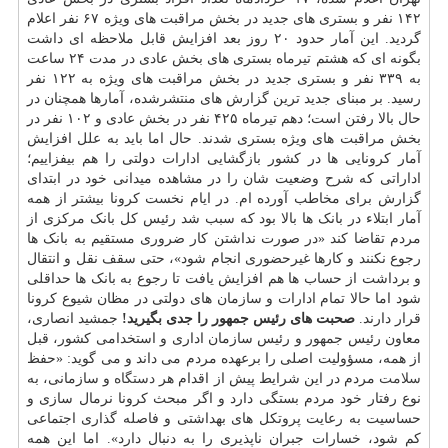
۱۴۲ نفر و بستری های جدید در بخش مراقبت های ویژه ۶۷ نفر اعلام
گردید. این آمار حدود ۲۰ روز بعد افزایش قابل ملاحظه ای داشت
بگونه ای که هشتم تیرماه بستری های بخش عادی در مدت ۲۴ ساعت
به ۳۳۹ نفر و بستری جدید در بخش مراقبت های ویژه به ۱۲۲ نفر
رسید. بر مبنای جدید ترین گزارش های منتشرشده، آمارها همچنان در
حال بالا رفتن است؛ دهم تیرماه ۴۲۵ نفر در بخش عادی و ۱۰۲ نفر در
بخش مراقبت های ویژه بستری شدند. حال اما باید به علل افزایش
آمار کرونایی ها در کشور بازگشایی ادارات دولتی را هم بیفزاییم؛
اداراتی که شرح وضعیت شان را در مشاهده میدانی خود در ابتدای
گزارش برای مخاطب آورده ام. در ایام نخست کرونا بیشتر از همه
آمار ابتلاء در بانک ها بالا بود که سبب شد رئیس کل بانک مرکزی از
مردم تقاضا کند «در صورت نداشتن کار ضروری مستقیم به بانک ها
رجوع نکنند و کارها غیرحضوری انجام شود»، حتی سقف نقل و انتقال
و برداشت از حساب ها هم افزایش یافت تا رجوع به بانک ها حداقلی
شود اما حالا تمام ادارات و سازمان های دولتی در مظان شیوع کرونا
قرار دارند.
صحبت های رئیس جمهور را جدی بگیرید!
جمشید انصاری،
معاون رئیس جمهور و رئیس سازمان اداری و استخدامی کشور، قبل
از همه، مسؤولیت اصلی را برعهده مردم می داند و می گوید: «حفظ
سلامت
مردم در این شرایط پیش از اقدام هر
دستگاه
و سازمانی، به
نوع رفتار خود مردم بستگی دارد و اگر مبحث کرونا نرمال سازی و
حساسیت به رعایت پروتکل های بهداشتی و فاصله گذاری اجتماعی
کم شود، خسارات جبران ناپذیری را به دنبال دارد». اما این همه