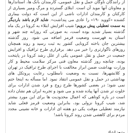
از رانندگان ناوگان حمل و نقل عمومی، کارمندان بانک ها، استاندارها
و معاونان آنها موید آن است. ابتلای گسترده و مرگ ومیر بسیاری از
کارکنان و کارمندان ادارات ناشی از این است که دولت بیماری
کشنده «کووید -۱۹» را عادی می پنداشت».
شاید لازم باشد باردیگر
به سمت تعطیلی پیش برویم!
شیب افزایش ابتلاء به کرونا در یک ماه
گذشته بسیار شدید بوده است، به صورتی که روزانه چند شهر و
استان به فهرست وضعیت قرمز اضافه می شود. روز گذشته
بیشترین جان باخته کرونایی کشور به ثبت رسید و روند همچنان
روزهای ناگوارتری را خبر می دهد. برقراری طرح ترافیک و افزایش
جمعیت در حمل و نقل عمومی یکی از علل رشد کرونا در پایتخت
بوده، چنانچه روز گذشته معاون فنی مرکز سلامت محیط و کار
وزارت بهداشت ضمن ابراز مخالفت با اجرای طرح ترافیک در تهران
و کلانشهرها، نسبت به وضعیت نامطلوب رعایت پروتکل های
بهداشتی در حمل و نقل عمومی انتقاد نمود. اما مسأله به اینجا ختم
نمی شود؛ در بعضی کشورها طرح زوج و فرد شدن ادارات برای
خلوت تر شدن آنها پیاده شده و می شود و تجربه ایران هم نشان داده
است در بازه کوتاهی که اعمال محدودیت ها برای این مورد بیشتر
شد، شیب کرونا نزولی بود، بنابراین وضعیت قرمز فعلی شاید
نیازمند تعطیلی موقت یکی دو هفته ای ادارات و خانه نشینی مجدد
مردم برای کاهشی شدن روند کرونا باشد!
منبع:
اپتیك