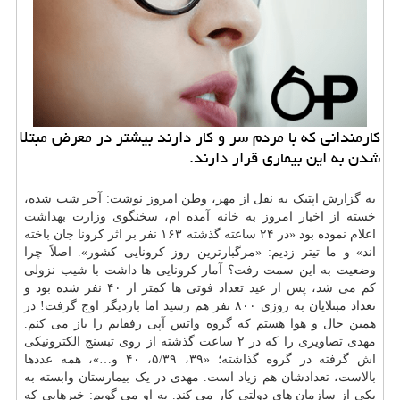
كارمندانی كه با مردم سر و كار دارند بیشتر در معرض مبتلا
شدن به این بیماری قرار دارند.
به گزارش اپتیک به نقل از مهر، وطن امروز نوشت: آخر شب شده،
خسته از اخبار امروز به خانه آمده ام، سخنگوی وزارت
بهداشت
اعلام نموده بود «در ۲۴ ساعته گذشته ۱۶۳ نفر بر اثر کرونا جان باخته
اند» و ما تیتر زدیم: «مرگبارترین روز کرونایی کشور». اصلاً چرا
وضعیت به این سمت رفت؟ آمار کرونایی ها داشت با شیب نزولی
کم می شد، پس از عید تعداد فوتی ها کمتر از ۴۰ نفر شده بود و
تعداد مبتلایان به روزی ۸۰۰ نفر هم رسید اما باردیگر اوج گرفت! در
همین حال و هوا هستم که گروه واتس آپی رفقایم را باز می کنم.
مهدی تصاویری را که در ۲ ساعت گذشته از روی تب‏سنج الکترونیکی
اش گرفته در گروه گذاشته؛ «۳۹، ۵/۳۹، ۴۰ و…»، همه عددها
بالاست، تعدادشان هم زیاد است. مهدی در یک بیمارستان وابسته به
یکی از
سازمان
های دولتی کار می کند. به او می گویم: خبرهایی که