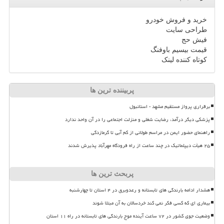
خرید و فروش خودرو
طراحی سایت
فیش حج
قیمت بیسیم باوفنگ
کوتاه کننده لینک
پربیننده ترین ها
برقراری پرواز مستقیم مشهد - استانبول
پزشکی دیگر درآمد، رضایت شغلی و منزلت اجتماعی را در آن واحد ندارد
راهنمای حضور ایمن در مراسم طولانی از کم آبی تا گرمازدگی
۲۵ هیأت دیپلماتیک در چند ساعت از راه فرودگاه مهرآباد پذیرش شدند
پربحث ترین ها
هشدار ادامه بارندگی های تابستانه و رعدوبرق در ۴ استان تا چهارشنبه
بیماری ای که کسی فکر نمی کند خردسالان به آن مبتلا شوند
وضعیت جوی کشور در ۷۲ ساعت آینده موج بارندگی های تابستانه در راه ۱۱ استان