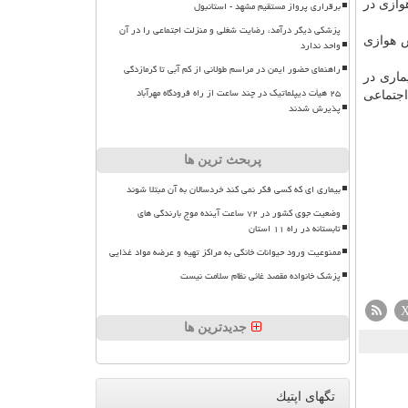
هوازی در
برقراری پرواز مستقیم مشهد - استانبول
پزشکی دیگر درآمد، رضایت شغلی و منزلت اجتماعی را در آن
ش هوازی
واحد ندارد
راهنمای حضور ایمن در مراسم طولانی از کم آبی تا گرمازدگی
قابل این بیماری در
۲۵ هیأت دیپلماتیک در چند ساعت از راه فرودگاه مهرآباد
اجتماعی
پذیرش شدند
پربحث ترین ها
بیماری ای که کسی فکر نمی کند خردسالان به آن مبتلا شوند
وضعیت جوی کشور در ۷۲ ساعت آینده موج بارندگی های
تابستانه در راه ۱۱ استان
ممنوعیت ورود حیوانات خانگی به مراکز تهیه و عرضه مواد غذایی
پزشک خانواده مقصد غائی نظام سلامت نیست
جدیدترین ها
تگهای اپتیك