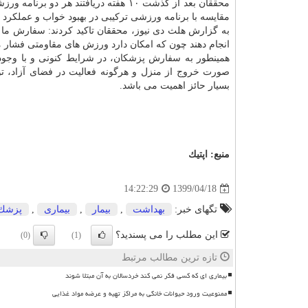
محققان بعد از گذشت ۱۰ هفته دریافتن
مقایسه با برنامه ورزشی ترکیبی در بهبود خواب و عملکرد ب
به گزارش هلث دی نیوز، محققان تاکید کردند: سفارش ما 
انجام دهند چون که امکان دارد ورزش های مقاومتی فشار مض
صورت خروج از منزل و هرگونه فعالیت در فضای آزاد، 
بسیار حائز اهمیت می باشد.
منبع:
اپتیك
1399/04/18
14:22:29
تگهای خبر:
بهداشت
,
بیمار
,
بیماری
,
پزشك
این مطلب را می پسندید؟
(0)
(1)
تازه ترین مطالب مرتبط
بیماری ای که کسی فکر نمی کند خردسالان به آن مبتلا شوند
ممنوعیت ورود حیوانات خانگی به مراکز تهیه و عرضه مواد غذایی