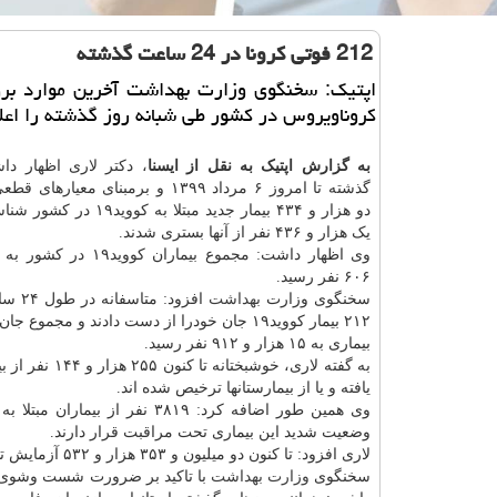
212 فوتی كرونا در 24 ساعت گذشته
اپتیك: سخنگوی وزارت بهداشت آخرین موارد برو
كروناویروس در كشور طی شبانه روز گذشته را اعلا
به گزارش اپتیک به نقل از ایسنا
، دکتر لاری اظهار دا
گذشته تا امروز ۶ مرداد ۱۳۹۹ و برمبنای معی
دو هزار و ۴۳۴ بیمار جدید مبتلا به ک
یک هزار و ۴۳۶ نفر از آنها بستری شدند.
۶۰۶ نفر رسید.
سخنگوی وزارت
بهداشت
افزود: م
۲۱۲ بیمار کووید۱۹ جان خودرا از دست دادند و مجموع 
بیماری به ۱۵ هزار و ۹۱۲ نفر رسید.
به گفته لاری، خوشبختانه تا ک
یافته و یا از بیمارستانها ترخیص شده اند.
وضعیت شدید این بیماری تحت مراقبت قرار دارند.
لاری افزود: تا کنون دو میلیون و ۳۵۳ هزار و ۵۳۲ آزمایش تشخیص کووید۱۹ در کشور انجام شده است.
سخنگوی
وزارت بهداشت