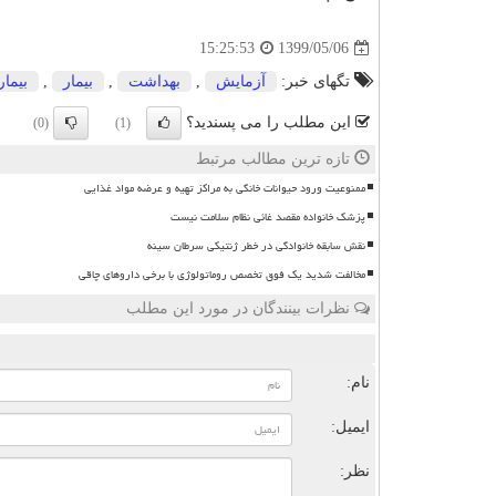
1399/05/06
15:25:53
تگهای خبر:
آزمایش
,
بهداشت
,
بیمار
,
بیما
این مطلب را می پسندید؟
(0)
(1)
تازه ترین مطالب مرتبط
ممنوعیت ورود حیوانات خانگی به مراکز تهیه و عرضه مواد غذایی
پزشک خانواده مقصد غائی نظام سلامت نیست
نقش سابقه خانوادگی در خطر ژنتیکی سرطان سینه
مخالفت شدید یک فوق تخصص روماتولوژی با برخی داروهای چاقی
نظرات بینندگان در مورد این مطلب
ن
نام:
ایمیل:
نظر: