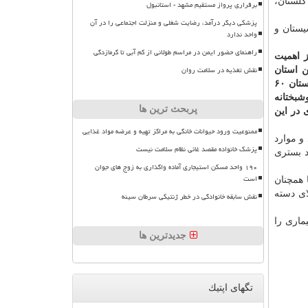
گلستان،
برقراری پرواز مستقیم مشهد - استانبول
پزشکی دیگر درآمد، رضایت شغلی و منزلت اجتماعی را در آن
یستان و
واحد ندارد
راهنمای حضور ایمن در مراسم طولانی از کم آبی تا گرمازدگی
ز اهمیت
نقش تغذیه در سلامت روان
ن استان
مشکل است. دو شهرستان این استان در وضعیت هشدار و سه شهرستان نیز قرمز هستند و موارد بستری طی یک ماه گذشته در این استان ۶۰
شبختانه
پربحث ترین ها
یماری در این
ممنوعیت ورود حیوانات خانگی به مراکز تهیه و عرضه مواد غذایی
و موارد
پزشک خانواده مقصد غائی نظام سلامت نیست
د بستری
۱۹۰ واحد مسکن استیجاری آماده واگذاری به زوج های جوان
است
همچنان
ای دسته
نقش سابقه خانوادگی در خطر ژنتیکی سرطان سینه
ماری را
جدیدترین ها
تگهای اپتیك