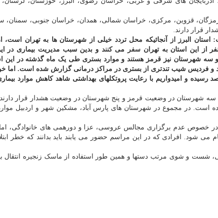
 آذربایجان های شرقی و غربی، خراسان رضوی، البرز، خوزستان، لرستان، 
هرمزگان، قزوین، مرکزی، خراسان شمالی، همدان، خراسان جنوبی، سمنان، س
ار قرار دارند.
استان البرز از آنجائیکه محل تردد خیلی از شهرستان ها به تهران است، ا
سفر
می کنند و بدین سبب مدیریت بیماری در ای
 و فردیس شیب تندتری از بستری در مراکز درمانی گزارش شده است. اما خو
م اخیر استفاده مردم این استان از ماسک به ۸۰ درصد رسیده و امیدواریم با رعایت پروتکلهای بهداشتی شاهد کاهش موارد ب
یل سه شهرستان در وضعیت قرمز و پنج شهرستان در وضعیت هشدار قرار دارند 
ده است. در مجموع در شهرستان های پارس آباد، مشکین شهر و اردبیل موار
در خصوص عدم برگزاری مجالس عروسی، عزا و دورهمی های خانوادگی، اما 
ی شود. افرادی که در این مراسم حضور می یابند باید بدانند که خطر ابتل
عی، شست و شوی مرتب دستها و همین طور استفاده از ماسک زنجیره انتقال بی