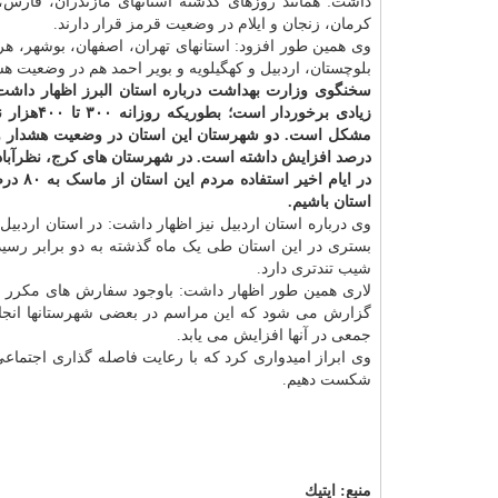
داشت: همانند روزهای گذشته استانهای مازندران، فارس،
کرمان، زنجان و ایلام در وضعیت قرمز قرار دارند.
وی همین طور افزود: استانهای تهران، اصفهان، بوشهر، 
بلوچستان، اردبیل و کهگیلویه و بویر احمد هم در وضعیت هشد
سخنگوی وزارت بهداشت درباره استان البرز اظهار داشت: 
زیادی برخوردار است؛ بطوریکه روزانه ۳۰۰ تا ۴۰۰هزار نفر از این استان به تهران
درصد افزایش داشته است. در شهرستان های کرج، نظرآباد
در ایا
استان باشیم.
وی درباره استان اردبیل نیز اظهار داشت: در استان اردب
بستری در این استان طی یک ماه گذشته به دو برابر رسی
شیب تندتری دارد.
لاری همین طور اظهار داشت: باوجود سفارش های مکرر 
گزارش می شود که این مراسم در بعضی شهرستانها انجام م
جمعی در آنها افزایش می یابد.
وی ابراز امیدواری کرد که با رعایت فاصله گذاری اجتما
شکست دهیم.
منبع:
اپتیك