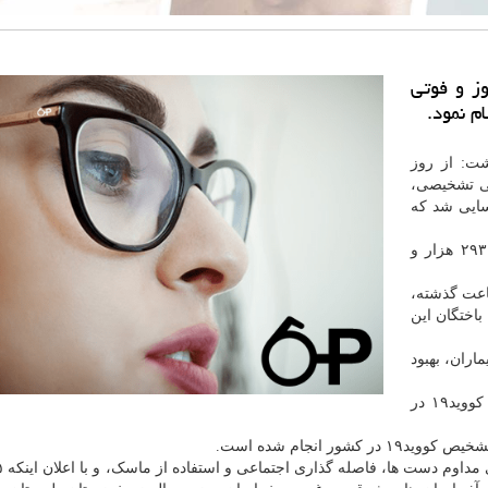
ز و فوتی
م نمود.
شت: از روز
ارهای قطعی تشخیصی،
ووید۱۹ در کشور شناسایی شد که
وی اظهار داشت: مجموع بیماران کووید۱۹ در کشور به ۲۹۳ هزار و
تاسفانه در طول ۲۴ ساعت گذشته،
جان باختگان این
نون ۲۵۵ هزار و ۱۴۴ نفر از بیماران، بهبود
وی همین طور اضافه کرد: ۳۸۱۹ نفر از بیماران مبتلا به کووید۱۹ در