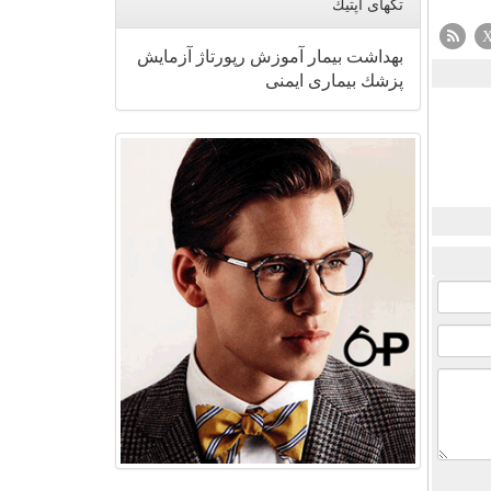
تگهای اپتیك
بهداشت
بیمار
آموزش
رپورتاژ
آزمایش
پزشك
بیماری
ایمنی