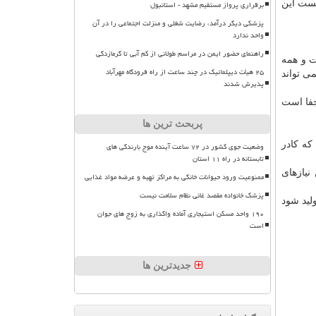
نست این
برقراری پرواز مستقیم مشهد - استانبول
پزشکی دیگر درآمد، رضایت شغلی و منزلت اجتماعی را در آن
واحد ندارد
راهنمای حضور ایمن در مراسم طولانی از کم آبی تا گرمازدگی
ت و همه
۲۵ هیأت دیپلماتیک در چند ساعت از راه فرودگاه مهرآباد
ی تواند
پذیرش شدند
جفا است
پربحث ترین ها
که کادر
وضعیت جوی کشور در ۷۲ ساعت آینده موج بارندگی های
تابستانه در راه ۱۱ استان
نیازهای
ممنوعیت ورود حیوانات خانگی به مراکز تهیه و عرضه مواد غذایی
پزشک خانواده مقصد غائی نظام سلامت نیست
لید شود
۱۹۰ واحد مسکن استیجاری آماده واگذاری به زوج های جوان
است
جدیدترین ها