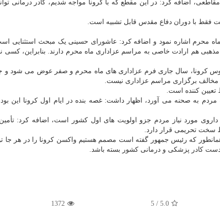
مقاطعی، اضافه کرد: در این مقطع که با کرونا مواجه شدیم، کادر درمانی توا
مت فقط با دوران دفاع مقدس قابل تشبیه است.
 ماه محرم اشاره نمود و اضافه کرد: عاشورای حسینی یک مبحث استثنایی اس
مذهبی هم ارادت خاصی به مراسم عزاداری ماه محرم دارند. بنابراین، کسی نم
روس کرونا، سال جاری فرم عزاداری های ماه محرم و صفر عوض می شود و 
ی مخالف برگزاری مراسم عزاداری نیست.
تعیین کننده است.
 مردم به صحنه می آورد، اظهار داشت: غصه بنده در ایام اول کرونا این بود 
اروی مورد نیاز مردم جزو اولویت های اول کشور است، اضافه کرد: تأمین 
 سخت تحریمی قرار دارد.
 همانطور که رئیس جمهور گفته است مصمم هستیم واکسن کرونا را در هر جا تو
دست کادر پزشکی و درمانی کشور بسته باشد.
1372
5
/
5.0