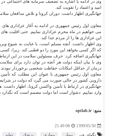
وی در ادامه با اشاره به تضعیف سرمایه های اجتماعی در 
امید و اعتماد را تقویت کند.
جهانگیری اظهار داشت: دوران کرونا و تلاش مدافعان سلا
معاون اول رئیس جمهوری در ادامه به آغاز عزاداری های
می خواهیم در ماه محرم عزاداری نماییم. حتی اقلیت های 
این عزاداری ها را از مردم جدا کند.
وی اظهار داشت: آنچه مسلم است، با عنایت به شیوع وی
که اگر کسی بخواهد این مورد را دو قطبی کند. زیرا، کس
جهانگیری اضافه کرد: حرف مسئولین سلامت در این ارتباط 
وی با بیان اینکه دولت هر آنچه در توان دارد برای سلامت
درمان
از حداقل امکانات حفاظت شخصی برخوردار نبودند.
معاون اول رئیس جمهوری با عنوان این مطلب که تأمین د
دارویی کشور در حالی صورت می گیرد که دولت در شرایط
جهانگیری در ارتباط با تأمین واکسن کرونا، اظهار داشت:
وارد نماییم. دشوار است اما دولت مصمم است که نگذارد 
منبع:
optlab.ir
1399/05/30
21:49:08
تگهای خبر:
بیمار
,
بیماری
,
پزشك
,
تولید