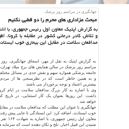
جهانگیری در مراسم روز پزشك:
مبحث عزاداری های محرم را دو قطبی نكنیم
به گزارش اپتیك معاون اول رئیس جمهوری، با اشاره
و تلاش كادر درمانی كشور در مقابله با كرونا، اظ
مدافعان سلامت در مقابل این بیماری خوب ایستادن
به گزارش اپتیک به نقل از مهر، اسحاق جهانگیری، روز پ
مراسم روز پزشک در سالن همایش های برج میلاد تهران، 
جامعه پزشکی همواره سهم و نقش جدی در مسائل مختلف
و به همین خاطر است که در نظرسنجی ها از مردم، 
بیشترین اعتماد و توجه برخوردار می باشند.
وی با اشاره به کار بزرگ مدافعان
سلامت
در ایام کرون
داشت: این روزها بعنوان یک کار استثنایی، در تاریخ کش
خواهد شد.
جهانگیری با عنوان این مطلب که مدافعان سلامت در مقابل
خوب ایستادند، اضافه کرد: این ایستادگی تا جایی پیش رفت
معاون ا
شنیدن این قبیل اخبار، تلخ و تکان دهنده است که سرمایه