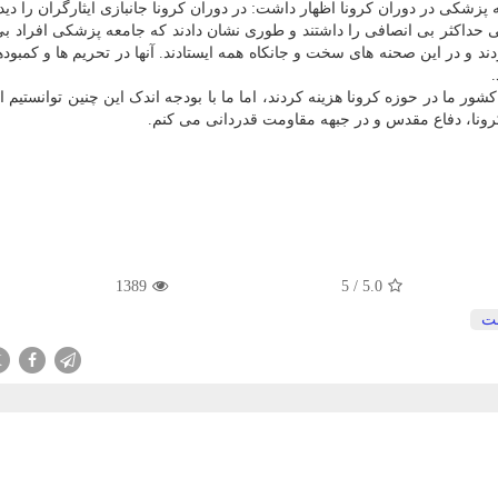
زشکی در دوران کرونا اظهار داشت: در دوران کرونا جانبازی ایثارگران را دید
حداکثر بی انصافی را داشتند و طوری نشان دادند که جامعه پزشکی افراد بی
ند و در این صحنه های سخت و جانکاه همه ایستادند. آنها در تحریم ها و کمبوده
ور ما در حوزه کرونا هزینه کردند، اما ما با بودجه اندک این چنین توانستیم ا
کرونا، دفاع مقدس و در جبهه مقاومت قدردانی می کنم.
1389
5
/
5.0
ت
X