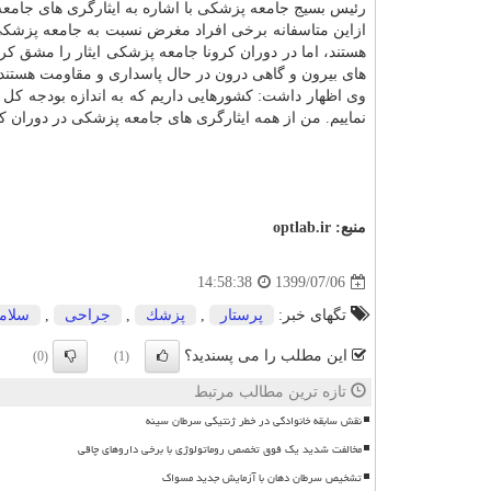
رئیس بسیج جامعه پزشکی با اشاره به ایثارگری های جامعه پ
ازاین متاسفانه برخی افراد مغرض نسبت به جامعه پزشکی 
هستند، اما در دوران کرونا جامعه پزشکی ایثار را مشق کرد
های بیرون و گاهی درون در حال پاسداری و مقاومت هستند.
وی اظهار داشت: کشورهایی داریم که به اندازه بودجه کل کش
نماییم. من از همه ایثارگری های جامعه پزشکی در دوران 
منبع:
optlab.ir
1399/07/06
14:58:38
تگهای خبر:
پرستار
,
پزشك
,
جراحی
,
سلام
این مطلب را می پسندید؟
(0)
(1)
تازه ترین مطالب مرتبط
نقش سابقه خانوادگی در خطر ژنتیکی سرطان سینه
مخالفت شدید یک فوق تخصص روماتولوژی با برخی داروهای چاقی
تشخیص سرطان دهان با آزمایش جدید مسواک