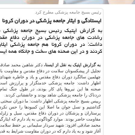
رئیس بسیج جامعه پزشكی مطرح كرد
ایستادگی و ایثار جامعه پزشكی در دوران كرونا
به گزارش اپتیك رئیس بسیج جامعه پزشكی با
رشادت های جامعه پزشكی در دوران دفاع مقد
داشت: در دوران كرونا هم جامعه پزشكی ایثا
كردند و در این صحنه های سخت و جانكاه همه ایست
به گزارش اپتیک به نقل از ایسنا،
دکتر شاهین محمد صادق
تجلیل از پیشکسوتان
سلامت
در دفاع مقدس و مقاومت با
چهلمین سالگرد دوران دفاع مقدس و یاد و خاطره شهدای 
اظهار داشت: جامعه پزشکی خدمتگزار و پرارزش است 
صحنه ها این نیروها پای کار بودند، در طول جنگ تما
دردناک را جامعه پزشکی شاهد بودند و جانفشانی کردند.
رییس بسیج جامعه پزشکی اظهار داشت: ما دوران سختی
گذاشتیم و نسل جوان ما اصلا این کمبودها را حس نکردن
پرستاران و پزشکان در دوران دفاع مقدس، سیل و زلزله
مقاومت حاضر بودند. موارد گوناگونی به یاد دارم که ایثار
محمد صادقی افزود: شهید سردار سلیمانی بر حفظ سلامت رزم
آغاز شود و به یاد دارم که در دوران مقاومت شرایط به قد