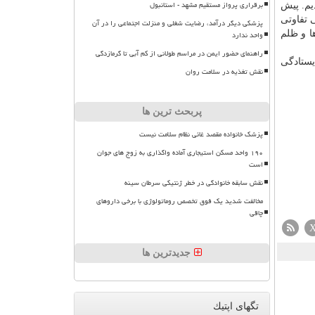
برقراری پرواز مستقیم مشهد - استانبول
یم. پیش
 تفاوتی
پزشکی دیگر درآمد، رضایت شغلی و منزلت اجتماعی را در آن
ا و ظلم
واحد ندارد
راهنمای حضور ایمن در مراسم طولانی از کم آبی تا گرمازدگی
یستادگی
نقش تغذیه در سلامت روان
پربحث ترین ها
پزشک خانواده مقصد غائی نظام سلامت نیست
۱۹۰ واحد مسکن استیجاری آماده واگذاری به زوج های جوان
است
نقش سابقه خانوادگی در خطر ژنتیکی سرطان سینه
مخالفت شدید یک فوق تخصص روماتولوژی با برخی داروهای
چاقی
جدیدترین ها
تگهای اپتیك