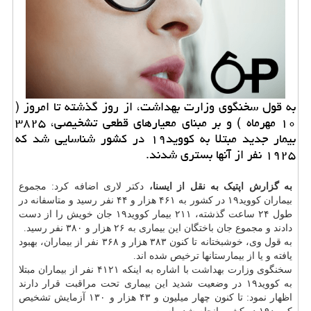
به قول سخنگوی وزارت بهداشت، از روز گذشته تا امروز (
۱۰ مهرماه ) و بر مبنای معیارهای قطعی تشخیصی، ۳۸۲۵
بیمار جدید مبتلا به كووید۱۹ در كشور شناسایی شد كه
۱۹۲۵ نفر از آنها بستری شدند.
به گزارش اپتیک به نقل از ایسنا،
دکتر لاری اضافه کرد: مجموع
بیماران کووید۱۹ در کشور به ۴۶۱ هزار و ۴۴ نفر رسید و متاسفانه در
طول ۲۴ ساعت گذشته، ۲۱۱ بیمار کووید۱۹ جان خویش را از دست
دادند و مجموع جان باختگان این بیماری به ۲۶ هزار و ۳۸۰ نفر رسید.
به قول وی، خوشبختانه تا کنون ۳۸۳ هزار و ۳۶۸ نفر از بیماران، بهبود
یافته و یا از بیمارستانها ترخیص شده اند.
سخنگوی وزارت
بهداشت
با اشاره به اینکه ۴۱۲۱ نفر از بیماران مبتلا
به کووید۱۹ در وضعیت شدید این بیماری تحت مراقبت قرار دارند
اظهار نمود: تا کنون چهار میلیون و ۴۳ هزار و ۱۳۰ آزمایش تشخیص