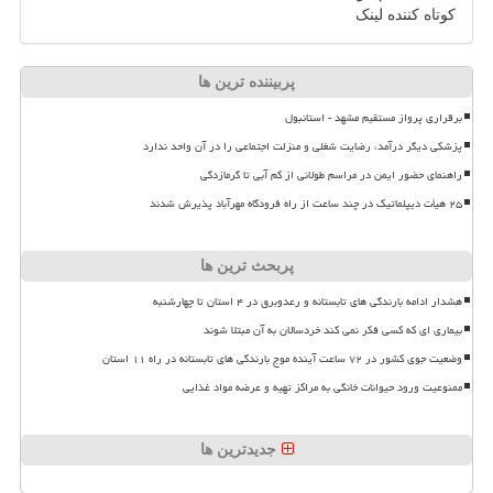
کوتاه کننده لینک
پربیننده ترین ها
برقراری پرواز مستقیم مشهد - استانبول
پزشکی دیگر درآمد، رضایت شغلی و منزلت اجتماعی را در آن واحد ندارد
راهنمای حضور ایمن در مراسم طولانی از کم آبی تا گرمازدگی
۲۵ هیأت دیپلماتیک در چند ساعت از راه فرودگاه مهرآباد پذیرش شدند
پربحث ترین ها
هشدار ادامه بارندگی های تابستانه و رعدوبرق در ۴ استان تا چهارشنبه
بیماری ای که کسی فکر نمی کند خردسالان به آن مبتلا شوند
وضعیت جوی کشور در ۷۲ ساعت آینده موج بارندگی های تابستانه در راه ۱۱ استان
ممنوعیت ورود حیوانات خانگی به مراکز تهیه و عرضه مواد غذایی
جدیدترین ها