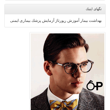
تگهای اپتیك
بهداشت
بیمار
آموزش
رپورتاژ
آزمایش
پزشك
بیماری
ایمنی