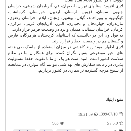
کووید۱۹ در کشور انجام شده است.
لاری افزود: استانهای تهران، اصفهان، قم، آذربایجان شرقی، خراسان
جنوبی، سمنان، قزوین، لرستان، اردبیل، خوزستان، کرمانشاه،
کهگیلویه و بویراحمد، گیلان، بوشهر، زنجان، ایلام، خراسان رضوی،
مازندران، چهارمحال و بختیاری، البرز، آذربایجان غربی، مرکزی،
کرمان، خراسان شمالی، همدان و یزد در وضعیت قرمز قرار دارند.
به قول وی این در حالیست که استانهای کردستان، هرمزگان، فارس
و گلستان هم در وضعیت اخطار قرار دارند.
لاری اظهار نمود: روند کاهشی در میزان استفاده از ماسک طی هفته
های اخیر موضوعی بسیار نگران کننده برای همکاران ما در نظام
سلامت
کشور است. امید است هر یک از ما با تقویت حفظ مسئولیت
پذیری در رعایت سفارش های بهداشتی بتوانیم گام موثری در ممانعت
از شیوع هرچه گسترده تر بیماری در کشور برداریم.
منبع:
اپتیك
1399/07/10
19:21:39
963
5
/
5.0