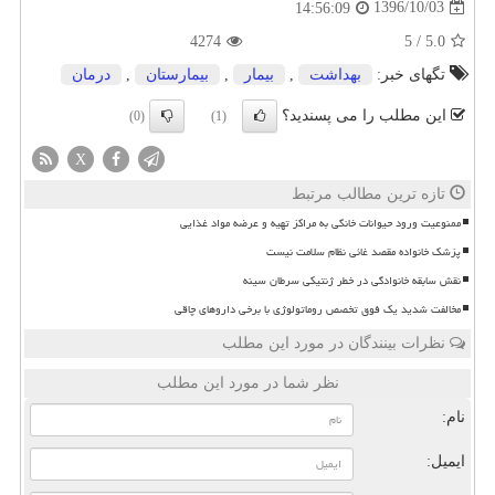
1396/10/03
14:56:09
4274
5
/
5.0
تگهای خبر:
بهداشت
,
بیمار
,
بیمارستان
,
درمان
این مطلب را می پسندید؟
(0)
(1)
X
تازه ترین مطالب مرتبط
ممنوعیت ورود حیوانات خانگی به مراکز تهیه و عرضه مواد غذایی
پزشک خانواده مقصد غائی نظام سلامت نیست
نقش سابقه خانوادگی در خطر ژنتیکی سرطان سینه
مخالفت شدید یک فوق تخصص روماتولوژی با برخی داروهای چاقی
نظرات بینندگان در مورد این مطلب
نظر شما در مورد این مطلب
نام:
ایمیل: