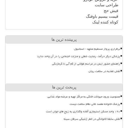
طراحی سایت
فیش حج
قیمت بیسیم باوفنگ
کوتاه کننده لینک
پربیننده ترین ها
برقراری پرواز مستقیم مشهد - استانبول
پزشکی دیگر درآمد، رضایت شغلی و منزلت اجتماعی را در آن واحد ندارد
راهنمای حضور ایمن در مراسم طولانی از کم آبی تا گرمازدگی
نقش تغذیه در سلامت روان
پربحث ترین ها
ممنوعیت ورود حیوانات خانگی به مراکز تهیه و عرضه مواد غذایی
پزشک خانواده مقصد غائی نظام سلامت نیست
۱۹۰ واحد مسکن استیجاری آماده واگذاری به زوج های جوان است
نقش سابقه خانوادگی در خطر ژنتیکی سرطان سینه