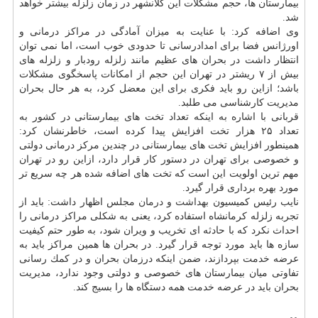
بیمارستان ها، حجم مشكلات این كلانشهر در زمان زلزله بیشتر خواهد
شد.
وی اضافه كرد: با عنایت به میزان آمادگی در مراكز درمانی و
اورژانس فضا برای امدادرسانی تا حدودی خوب است، اما نمی توان
انتظار داشت در بحران های عظیم مانند زلزله رودبار و زلزله های
بیش از ۷ ریشتر در تهران این حجم از امكانات پاسخگوی مشكلات
باشد؛ ازاین رو باید فكری برای این معضل كرد، به هر حال بحران
مدیریت كارشناسی می طلبد.
قربانی با اشاره به اینكه تعداد تخت های بیمارستانی در كشور به
تعداد ۲۵ هزار تخت افزایش پیدا كرده است، خاطرنشان كرد:
همینطور افزایش تخت های بیمارستانی در چندین مركز درمانی دولتی
و خصوصی برای تهران در دستور كار قرار دارد، ازاین رو در تهران
مهم ترین اولویت این است كه تخت های اضافه شده هر چه سریع تر
مورد بهره برداری قرار گیرد.
نایب رئیس كمیسیون
بهداشت
و
درمان
مجلس اظهار داشت: باید از
تجربه زلزله كرمانشاه استفاده كرد، یعنی به شكلی مراكز درمانی را
احداث نكرد كه با حادثه ای تخریب و ویران شود، به طور حتم كیفیت
سازه ها باید مورد توجه قرار گیرد. در بحران ها همین مراكز باید به
عرضه خدمت بپردازند، ضمن اینكه درزمان بحران و در كمك رسانی
تفاوتی میان بیمارستان های خصوصی و دولتی وجود ندارد، مدیریت
بحران باید در عرضه خدمت همه دستگاه ها را بسیج كند.