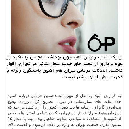
اپتیك: نایب رئیس كمیسیون بهداشت مجلس با تاكید بر
بهره برداری از تخت های جدید بیمارستانی در تهران، اظهار
داشت: امكانات درمانی تهران هم اكنون پاسخگوی زلزله با
قدرت بیش از ۷ ریشتر نیست.
به گزارش اپتیك به نقل از مهر، محمدحسین قربانی درباره كمبود
جدی تخت های بیمارستانی در تهران، تصریح كرد: درزمان وقوع
بحران در گام اول رسانه ها باید فضای كشور را آرام كنند، هر چند كه
در زمان وقوع بحران نه تنها در تهران بلكه در تمامی استان ها با خیلی
از كمبودها، مشكلات و موانعی مواجه خواهیم بود؛ البته با حجم ۱۵
میلیون نفری جمعیت تهران به وی‍ژه در بافت فرسوده و قدمت بالای