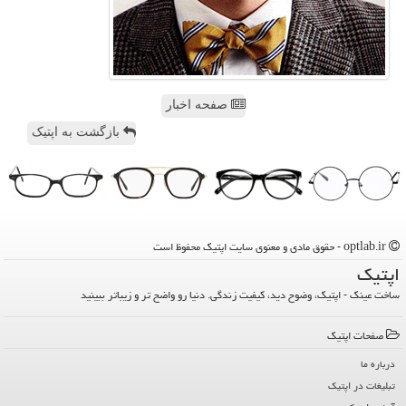
صفحه اخبار
بازگشت به اپتیک
optlab.ir - حقوق مادی و معنوی سایت اپتیك محفوظ است
اپتیك
ساخت عینک - اپتیک، وضوح دید، کیفیت زندگی. دنیا رو واضح تر و زیباتر ببینید
صفحات اپتیك
درباره ما
تبلیغات در اپتیك