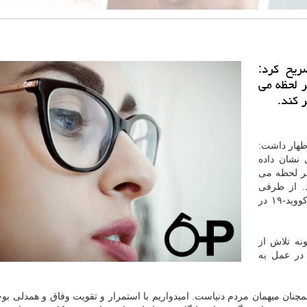
یح کرد:
ر لحظه می
 کند.
ظهار داشت:
بیماری کووید-۱۹ به خوبی نشان داده
هر لحظه می
د. از طرفی
مشارکت های مردمی بعنوان موثرترین عامل مبارزه با کووید-۱۹ در
نه تلاش از
در عمل به
چنان میهمان مردم دنیاست. امیدواریم با استمرار و تقویت وفاق و همدلی بوج