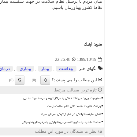
میان مردم با پرسنل نظام
سلامت
در جهت شکست بیماری و
نقاط کشور پهناورمان باشیم.
منبع:
اپتیك
1399/10/19
22:26:48
تگهای خبر:
بهداشت
,
بیمار
,
بیماری
,
درمان
این مطلب را می پسندید؟
(0)
(0)
تازه ترین مطالب مرتبط
ممنوعیت ورود حیوانات خانگی به مراکز تهیه و عرضه مواد غذایی
پزشک خانواده مقصد غائی نظام سلامت نیست
نقش سابقه خانوادگی در خطر ژنتیکی سرطان سینه
مخالفت شدید یک فوق تخصص روماتولوژی با برخی داروهای چاقی
نظرات بینندگان در مورد این مطلب