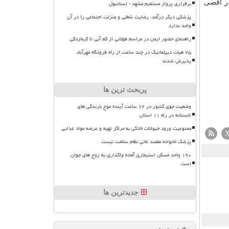
در اقصی
برقراری پرواز مستقیم مشهد - استانبول
پزشکی دیگر درآمد، رضایت شغلی و منزلت اجتماعی را در آن
واحد ندارد
راهنمای حضور ایمن در مراسم طولانی از کم آبی تا گرمازدگی
۲۵ هیأت دیپلماتیک در چند ساعت از راه فرودگاه مهرآباد
پذیرش شدند
پربحث ترین ها
وضعیت جوی کشور در ۷۲ ساعت آینده موج بارندگی های
تابستانه در راه ۱۱ استان
ممنوعیت ورود حیوانات خانگی به مراکز تهیه و عرضه مواد غذایی
پزشک خانواده مقصد غائی نظام سلامت نیست
۱۹۰ واحد مسکن استیجاری آماده واگذاری به زوج های جوان
است
جدیدترین ها