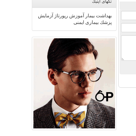
تگهای اپتیك
بهداشت
بیمار
آموزش
رپورتاژ
آزمایش
پزشك
بیماری
ایمنی